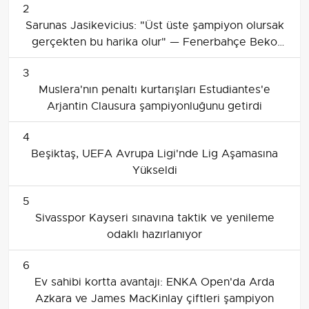
2
Sarunas Jasikevicius: "Üst üste şampiyon olursak
gerçekten bu harika olur" — Fenerbahçe Beko
Final Four öncesi değerlendirmesi
3
Muslera'nın penaltı kurtarışları Estudiantes'e
Arjantin Clausura şampiyonluğunu getirdi
4
Beşiktaş, UEFA Avrupa Ligi'nde Lig Aşamasına
Yükseldi
5
Sivasspor Kayseri sınavına taktik ve yenileme
odaklı hazırlanıyor
6
Ev sahibi kortta avantajı: ENKA Open'da Arda
Azkara ve James MacKinlay çiftleri şampiyon