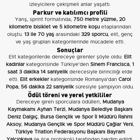
izleyicilere çekişmeli anlar yaşattı.
Parkur ve katılımcı profili
Yarış, sprint formatında;
750 metre yüzme, 20
kilometre bisiklet ve 5 kilometre koşu
etaplarından
oluştu.
13 ile 70 yaş
arasındaki
329 sporcu
, elit, genç
ve yaş grupları kategorilerinde mücadele etti.
Sonuçlar
Elit kategorilerde dereceye girenler şöyle oldu:
Elit
kadınlar
kategorisinde Türkiye'den
Sinem Francisca
,
1
saat 3 dakika 14 saniyelik
derecesiyle birinciliği elde
etti.
Elit erkekler
kategorisinde Romanya'dan
Carol
Popa
,
56 dakika 22 saniyelik
süresiyle şampiyon oldu.
Ödül töreni ve yerel yetkililer
Dereceye giren sporculara ödülleri,
Mudanya
Kaymakamı Ayhan Terzi
,
Mudanya Belediye Başkanı
Deniz Dalgıç
,
Bursa Gençlik ve Spor İl Müdürü Rahmi
Aksoy
,
Mudanya Gençlik ve Spor Müdürü Çağlar Yeni
,
Türkiye Triatlon Federasyonu Başkanı Bayram
Yalçınkaya
ile ilçe protokolü tarafından takdim edildi.