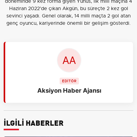
döneminde 9 kez forma giyen Yunus, ilk milli maçına 4
Haziran 2022'de çıkan Akgün, bu süreçte 2 kez gol
sevinci yaşadı. Genel olarak, 14 milli maçta 2 gol atan
genç oyuncu, kariyerinde önemli bir gelişim gösterdi.
EDİTÖR
Aksiyon Haber Ajansı
İLGİLİ HABERLER