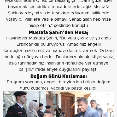
teşekkür ederek, "Bu bir başlangıçtır. Daha güzel işler
başarmak için birlikte mücadele edeceğiz. Mustafa
Şahin kardeşimize de teşekkür ediyorum. İyiliklerle
yaşayıp, iyiliklere vesile olmayı Cenabıallah hepimize
nasip etsin," şeklinde konuştu.
Mustafa Şahin’den Mesaj
Hayırsever Mustafa Şahin, "Bu yola çıktık ve şu anda
Erzincan’da bulunuyoruz. Amacımız engelli
kardeşlerimize umut ve manevi destek vermek. Onların
mutluluğu dünyaya bedel. Dualarınızı almak istiyorsanız,
asla tanımadığınız insanların gönlünde yer etmeye
çalışın," ifadeleriyle duygularını paylaştı.
Doğum Günü Kutlaması
Program sonunda, engelli bireylerden birinin doğum
günü kutlaması yapıldı ve pasta kesildi.