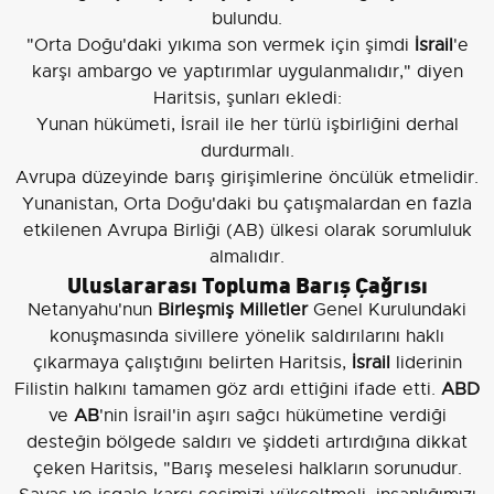
bulundu.
"Orta Doğu'daki yıkıma son vermek için şimdi
İsrail
'e
karşı ambargo ve yaptırımlar uygulanmalıdır," diyen
Haritsis, şunları ekledi:
Yunan hükümeti, İsrail ile her türlü işbirliğini derhal
durdurmalı.
Avrupa düzeyinde barış girişimlerine öncülük etmelidir.
Yunanistan, Orta Doğu'daki bu çatışmalardan en fazla
etkilenen Avrupa Birliği (AB) ülkesi olarak sorumluluk
almalıdır.
Uluslararası Topluma Barış Çağrısı
Netanyahu'nun
Birleşmiş Milletler
Genel Kurulundaki
konuşmasında sivillere yönelik saldırılarını haklı
çıkarmaya çalıştığını belirten Haritsis,
İsrail
liderinin
Filistin halkını tamamen göz ardı ettiğini ifade etti.
ABD
ve
AB
'nin İsrail'in aşırı sağcı hükümetine verdiği
desteğin bölgede saldırı ve şiddeti artırdığına dikkat
çeken Haritsis, "Barış meselesi halkların sorunudur.