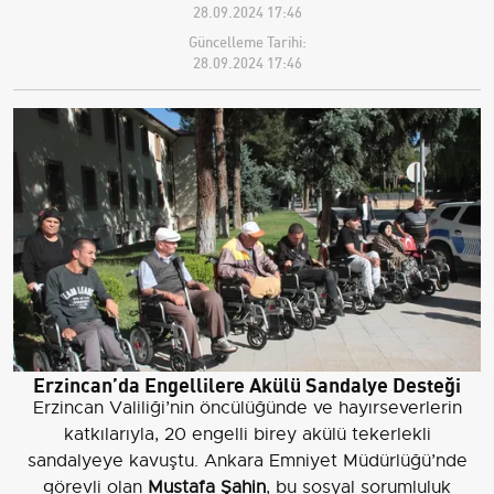
28.09.2024 17:46
Güncelleme Tarihi:
28.09.2024 17:46
Erzincan’da Engellilere Akülü Sandalye Desteği
Erzincan Valiliği’nin öncülüğünde ve hayırseverlerin
katkılarıyla, 20 engelli birey akülü tekerlekli
sandalyeye kavuştu. Ankara Emniyet Müdürlüğü’nde
görevli olan
Mustafa Şahin
, bu sosyal sorumluluk