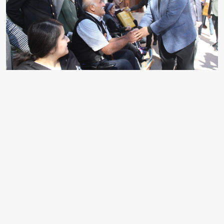
Erzincan Valiliğinin girişimi ve hayırseverlerin
desteğiyle 20 engelli, akülü tekerlekli sandalyeye
kavuştu. Valilik önünde düzenlenen teslim töreninde,
engelliler yeni akülü tekerlekli sandalyelerine kavuştu.
Törene, Vali Hamza Aydoğdu da katıldı.