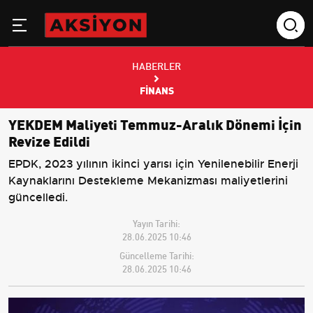
HABERLER
FINANS
YEKDEM Maliyeti Temmuz-Aralık Dönemi İçin
Revize Edildi
EPDK, 2023 yılının ikinci yarısı için Yenilenebilir Enerji
Kaynaklarını Destekleme Mekanizması maliyetlerini
güncelledi.
Yayın Tarihi:
28.06.2025 10:46
Güncelleme Tarihi:
28.06.2025 10:46