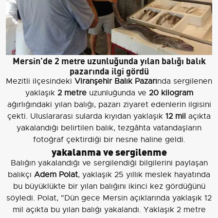
Mersin’de 2 metre uzunluğunda yılan balığı balık
pazarında ilgi gördü
Mezitli ilçesindeki
Viranşehir Balık Pazarı
nda sergilenen
yaklaşık
2 metre
uzunluğunda ve
20 kilogram
ağırlığındaki yılan balığı, pazarı ziyaret edenlerin ilgisini
çekti. Uluslararası sularda kıyıdan yaklaşık
12 mil
açıkta
yakalandığı belirtilen balık, tezgâhta vatandaşların
fotoğraf çektirdiği bir nesne haline geldi.
yakalanma ve sergilenme
Balığın yakalandığı ve sergilendiği bilgilerini paylaşan
balıkçı
Adem Polat
, yaklaşık 25 yıllık meslek hayatında
bu büyüklükte bir yılan balığını ikinci kez gördüğünü
söyledi. Polat, "Dün gece Mersin açıklarında yaklaşık 12
mil açıkta bu yılan balığı yakalandı. Yaklaşık 2 metre