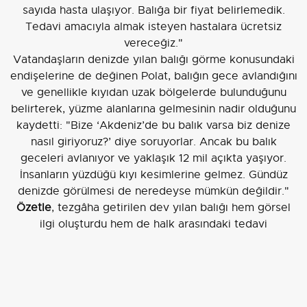
sayıda hasta ulaşıyor. Balığa bir fiyat belirlemedik.
Tedavi amacıyla almak isteyen hastalara ücretsiz
vereceğiz."
Vatandaşların denizde yılan balığı görme konusundaki
endişelerine de değinen Polat, balığın gece avlandığını
ve genellikle kıyıdan uzak bölgelerde bulunduğunu
belirterek, yüzme alanlarına gelmesinin nadir olduğunu
kaydetti: "Bize ‘Akdeniz’de bu balık varsa biz denize
nasıl giriyoruz?’ diye soruyorlar. Ancak bu balık
geceleri avlanıyor ve yaklaşık 12 mil açıkta yaşıyor.
İnsanların yüzdüğü kıyı kesimlerine gelmez. Gündüz
denizde görülmesi de neredeyse mümkün değildir."
Özetle
, tezgâha getirilen dev yılan balığı hem görsel
ilgi oluşturdu hem de halk arasındaki tedavi
beklentilerini canlandırdı; balığın yaşam döngüsü ve
yaşadığı mesafe, kıyı güvenliğiyle ilgili endişelerin
yersiz olduğunu göstermeye yardımcı oldu.