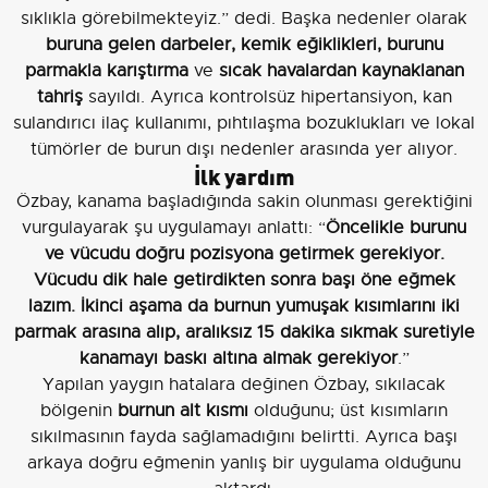
sıklıkla görebilmekteyiz.” dedi. Başka nedenler olarak
buruna gelen darbeler, kemik eğiklikleri, burunu
parmakla karıştırma
ve
sıcak havalardan kaynaklanan
tahriş
sayıldı. Ayrıca kontrolsüz hipertansiyon, kan
sulandırıcı ilaç kullanımı, pıhtılaşma bozuklukları ve lokal
tümörler de burun dışı nedenler arasında yer alıyor.
İlk yardım
Özbay, kanama başladığında sakin olunması gerektiğini
vurgulayarak şu uygulamayı anlattı: “
Öncelikle burunu
ve vücudu doğru pozisyona getirmek gerekiyor.
Vücudu dik hale getirdikten sonra başı öne eğmek
lazım. İkinci aşama da burnun yumuşak kısımlarını iki
parmak arasına alıp, aralıksız
15 dakika
sıkmak suretiyle
kanamayı baskı altına almak gerekiyor
.”
Yapılan yaygın hatalara değinen Özbay, sıkılacak
bölgenin
burnun alt kısmı
olduğunu; üst kısımların
sıkılmasının fayda sağlamadığını belirtti. Ayrıca başı
arkaya doğru eğmenin yanlış bir uygulama olduğunu