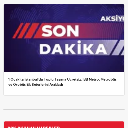
1 Ocak'ta İstanbul'da Toplu Taşıma Ücretsiz: İBB Metro, Metrobüs
ve Otobüs Ek Seferlerini Açıkladı
ÇOK OKUNAN HABERLER