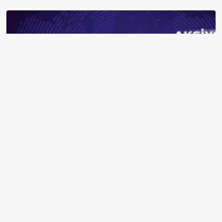
2026 Zorunlu Trafik Sigortası: SEDDK Teminat Limitlerini ve Çoklu
Araç Tarifesini Yeniden Belirledi