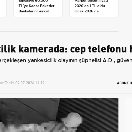
Emekliye 60.000
Market poşeti fiyatı
TL'ye Kadar Paketler:
2026'da 1 TL oldu — 1
Bankaların Güncel
Ocak 2026'da
Promosyon ve Ek
yürürlüğe giren tarife
Avantajları
lik kamerada: cep telefonu h
ekleşen yankesicilik olayının şüphelisi A.D., güvenli
e Tarihi:
09.07.2026 11:12
ABONE O