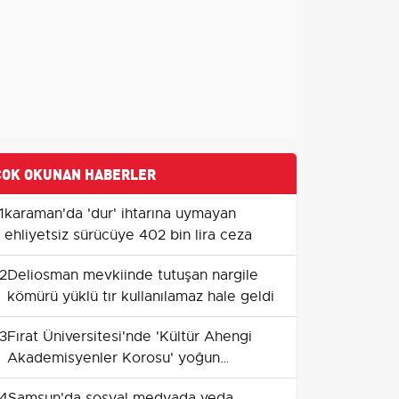
ÇOK OKUNAN HABERLER
1
karaman'da 'dur' ihtarına uymayan
ehliyetsiz sürücüye 402 bin lira ceza
2
Deliosman mevkiinde tutuşan nargile
kömürü yüklü tır kullanılamaz hale geldi
3
Fırat Üniversitesi'nde 'Kültür Ahengi
Akademisyenler Korosu' yoğun
katılımla gerçekleştirildi
4
Samsun'da sosyal medyada veda