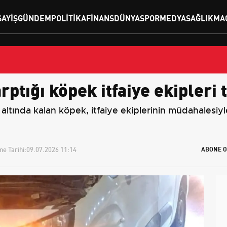
SAYIŞ
GÜNDEM
POLITIKA
FINANS
DÜNYA
SPOR
MEDYA
SAĞLIK
MA
ptığı köpek itfaiye ekipleri 
ltında kalan köpek, itfaiye ekiplerinin müdahalesiyl
e Tarihi:
09.07.2026 11:14
ABONE O