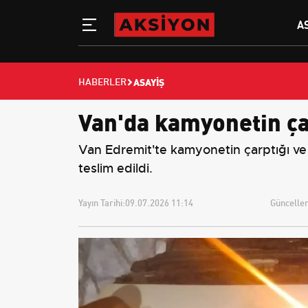
A
ASAYIŞ
HABERLER
Van'da kamyonetin çar
Van Edremit'te kamyonetin çarptığı ve a
teslim edildi.
Yayın Tarihi:
09.07.2026 11:14
Güncellem