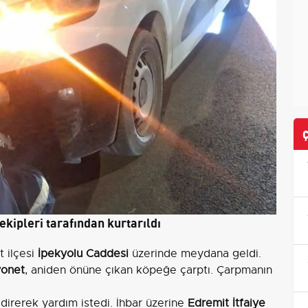
ekipleri tarafından kurtarıldı
 ilçesi
İpekyolu Caddesi
üzerinde meydana geldi.
yonet
, aniden önüne çıkan köpeğe çarptı. Çarpmanın
ldirerek yardım istedi. İhbar üzerine
Edremit İtfaiye