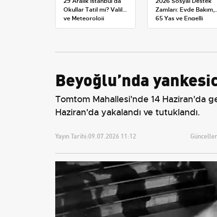
29 Aralık İstanbul'da
2026 Sosyal Destek
Okullar Tatil mi? Valilik
Zamları: Evde Bakım,
ve Meteoroloji
65 Yaş ve Engelli
Açıklamaları
Maaşlarında Yeni
Tahminler
Beyoğlu’nda yankesici
Tomtom Mahallesi'nde 14 Haziran'da gerç
Haziran'da yakalandı ve tutuklandı.
Yayın Tarihi:
09.07.2026 11:12
Güncellem