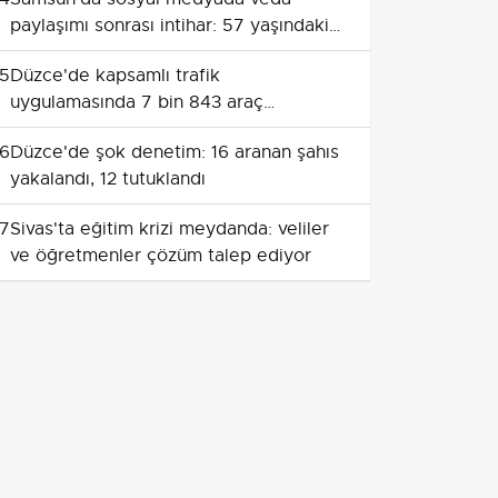
paylaşımı sonrası intihar: 57 yaşındaki
kişi evinde yaşamını yitirdi
5
Düzce'de kapsamlı trafik
uygulamasında 7 bin 843 araç
denetlendi
6
Düzce'de şok denetim: 16 aranan şahıs
yakalandı, 12 tutuklandı
7
Sivas'ta eğitim krizi meydanda: veliler
ve öğretmenler çözüm talep ediyor