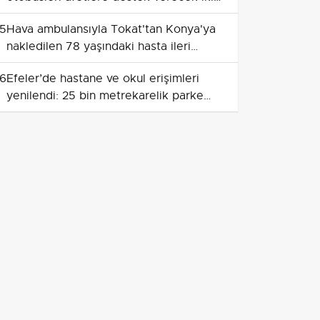
mobil araca dönüştürüyor
5
Hava ambulansıyla Tokat'tan Konya'ya
nakledilen 78 yaşındaki hasta ileri
tedaviye yönlendirildi
6
Efeler’de hastane ve okul erişimleri
yenilendi: 25 bin metrekarelik parke
tamamlandı