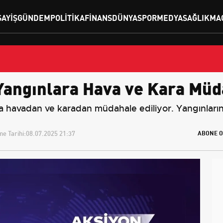
SAYIŞ
GÜNDEM
POLITIKA
FINANS
DÜNYA
SPOR
MEDYA
SAĞLIK
MA
Yangınlara Hava ve Kara Müd
 havadan ve karadan müdahale ediliyor. Yangınların 
e Tarihi:
08.07.2025 21:37
ABONE O