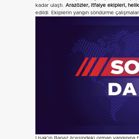
kadar ulaştı.
Arazözler, itfaiye ekipleri, he
edildi. Ekiplerin yangın söndürme çalışmalar
Uşak'ın Banaz ilçesindeki orman yangınına 