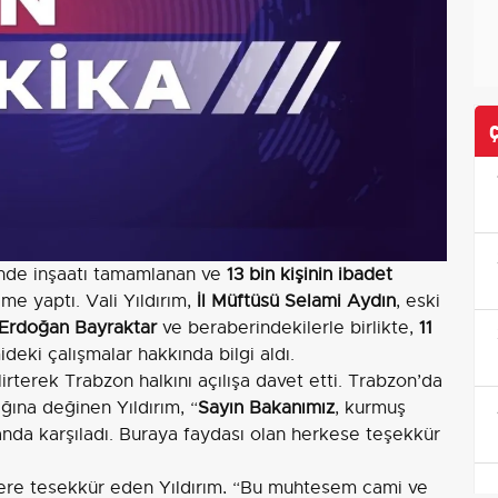
sinde inşaatı tamamlanan ve
13 bin kişinin ibadet
me yaptı. Vali Yıldırım,
İl Müftüsü Selami Aydın
, eski
ı Erdoğan Bayraktar
ve beraberindekilerle birlikte,
11
deki çalışmalar hakkında bilgi aldı.
lirterek Trabzon halkını açılışa davet etti. Trabzon’da
ığına değinen Yıldırım, “
Sayın Bakanımız
, kurmuş
randa karşıladı. Buraya faydası olan herkese teşekkür
lere teşekkür eden Yıldırım, “Bu muhteşem cami ve