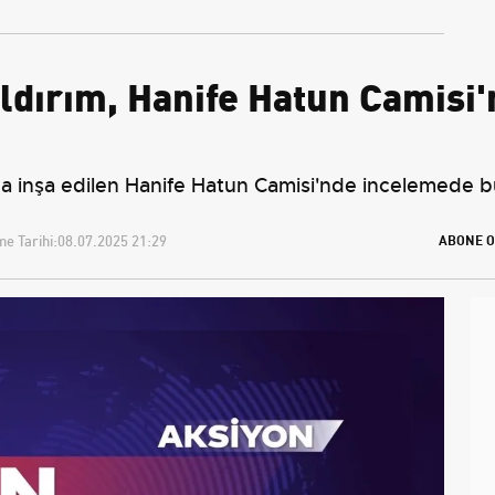
Yıldırım, Hanife Hatun Camis
'da inşa edilen Hanife Hatun Camisi'nde incelemede bul
e Tarihi:
08.07.2025 21:29
ABONE O