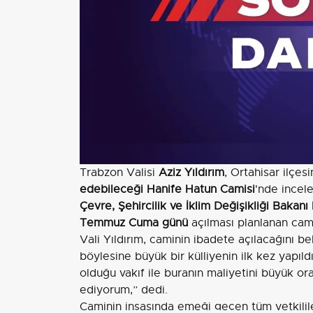
Trabzon Valisi
Aziz Yıldırım
, Ortahisar ilçe
edebileceği
Hanife Hatun Camisi
'nde incele
Çevre, Şehircilik ve İklim Değişikliği Bakan
Temmuz Cuma günü
açılması planlanan cami
Vali Yıldırım, caminin ibadete açılacağını be
böylesine büyük bir külliyenin ilk kez yapıld
olduğu vakıf ile buranın maliyetini büyük o
ediyorum,” dedi.
Caminin inşasında emeği geçen tüm yetkili