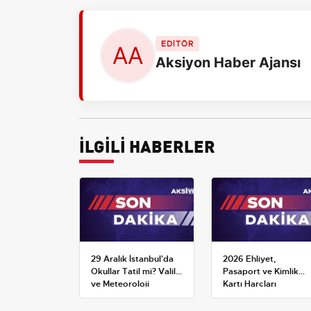
EDİTÖR
Aksiyon Haber Ajansı
İLGİLİ HABERLER
29 Aralık İstanbul'da
2026 Ehliyet,
Okullar Tatil mi? Valilik
Pasaport ve Kimlik
ve Meteoroloji
Kartı Harçları
Açıklamaları
Resmileşti: Yeni
Tarifeler ve Geçerlilik