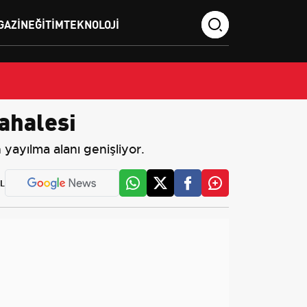
GAZIN
EĞITIM
TEKNOLOJI
ahalesi
yayılma alanı genişliyor.
L