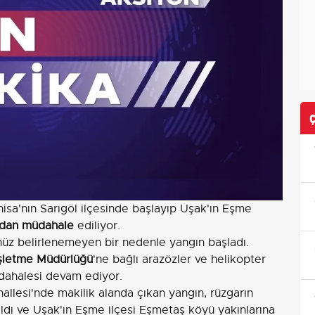
nisa'nın Sarıgöl ilçesinde başlayıp Uşak'ın Eşme
adan müdahale
ediliyor.
enüz belirlenemeyen bir nedenle yangın başladı.
şletme Müdürlüğü
'ne bağlı arazözler ve helikopter
dahalesi devam ediyor.
hallesi'nde makilik alanda çıkan yangın, rüzgarın
ayıldı ve Uşak'ın Eşme ilçesi Eşmetaş köyü yakınlarına