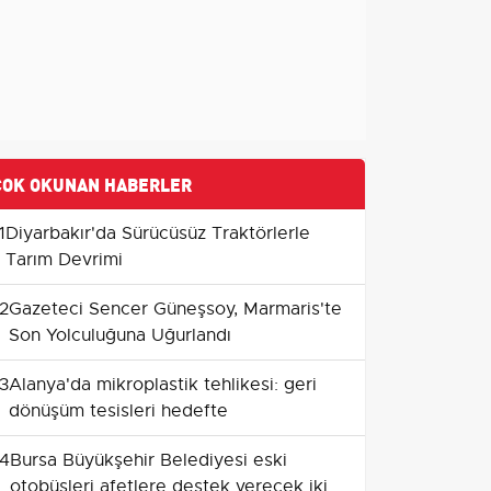
ÇOK OKUNAN HABERLER
1
Diyarbakır'da Sürücüsüz Traktörlerle
Tarım Devrimi
2
Gazeteci Sencer Güneşsoy, Marmaris'te
Son Yolculuğuna Uğurlandı
3
Alanya'da mikroplastik tehlikesi: geri
dönüşüm tesisleri hedefte
4
Bursa Büyükşehir Belediyesi eski
otobüsleri afetlere destek verecek iki