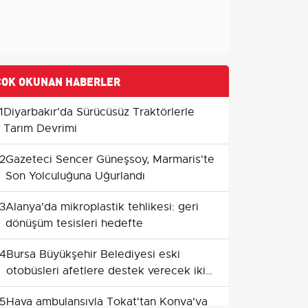
ÇOK OKUNAN HABERLER
1
Diyarbakır'da Sürücüsüz Traktörlerle
Tarım Devrimi
2
Gazeteci Sencer Güneşsoy, Marmaris'te
Son Yolculuğuna Uğurlandı
3
Alanya'da mikroplastik tehlikesi: geri
dönüşüm tesisleri hedefte
4
Bursa Büyükşehir Belediyesi eski
otobüsleri afetlere destek verecek iki
mobil araca dönüştürüyor
5
Hava ambulansıyla Tokat'tan Konya'ya