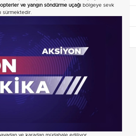
likopterler ve yangın söndürme uçağı
bölgeye sevk
ı sürmektedir.
havadan ve karadan müdahale ediliyor.