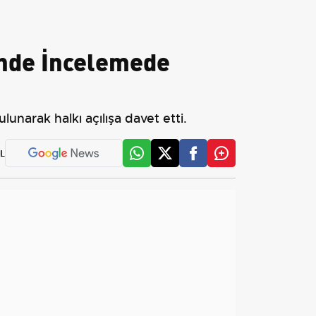
i'nde İncelemede
unarak halkı açılışa davet etti.
L