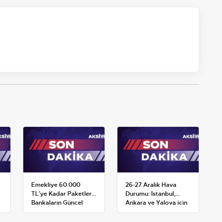
Emekliye 60.000
26-27 Aralık Hava
TL'ye Kadar Paketler:
Durumu: İstanbul,
Bankaların Güncel
Ankara ve Yalova için
Promosyon ve Ek
Kar Tahminleri
Avantajları