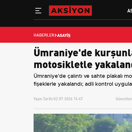
A
ASAYIŞ
HABERLER
Ümraniye'de kurşunla
motosikletle yakalan
Ümraniye'de çalıntı ve sahte plakalı mo
fişeklerle yakalandı; adli kontrol uygula
Yayın Tarihi:
02.07.2026 15:47
Güncellem