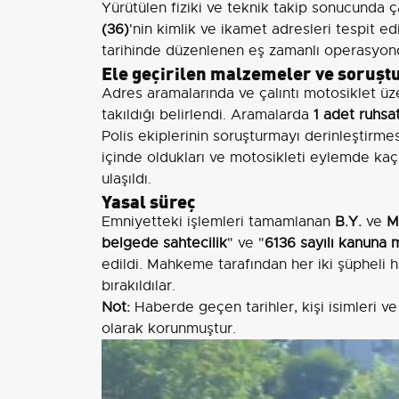
Yürütülen fiziki ve teknik takip sonucunda ça
(36)
'nin kimlik ve ikamet adresleri tespit e
tarihinde düzenlenen eş zamanlı operasyonda
Ele geçirilen malzemeler ve soruş
Adres aramalarında ve çalıntı motosiklet ü
takıldığı belirlendi. Aramalarda
1 adet ruhsa
Polis ekiplerinin soruşturmayı derinleştirmes
içinde oldukları ve motosikleti eylemde kaç
ulaşıldı.
Yasal süreç
Emniyetteki işlemleri tamamlanan
B.Y.
ve
M
belgede sahtecilik
" ve "
6136 sayılı kanuna
edildi. Mahkeme tarafından her iki şüpheli
bırakıldılar.
Not:
Haberde geçen tarihler, kişi isimleri v
olarak korunmuştur.