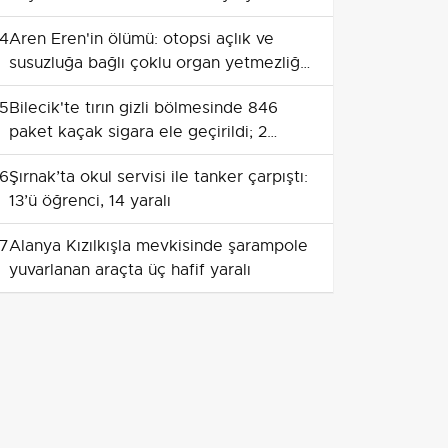
yeniden getirildi
4
Aren Eren'in ölümü: otopsi açlık ve
susuzluğa bağlı çoklu organ yetmezliği
raporu
5
Bilecik'te tırın gizli bölmesinde 846
paket kaçak sigara ele geçirildi; 2
şüpheli yakalandı
6
Şırnak’ta okul servisi ile tanker çarpıştı:
13’ü öğrenci, 14 yaralı
7
Alanya Kızılkışla mevkisinde şarampole
yuvarlanan araçta üç hafif yaralı