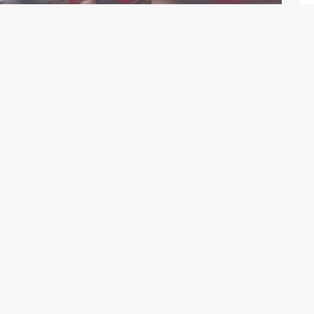
nındaki bir kafede patlama meydana geldi.
yım. İstanbul'da yaşıyorum. aksiyon.com.tr'de