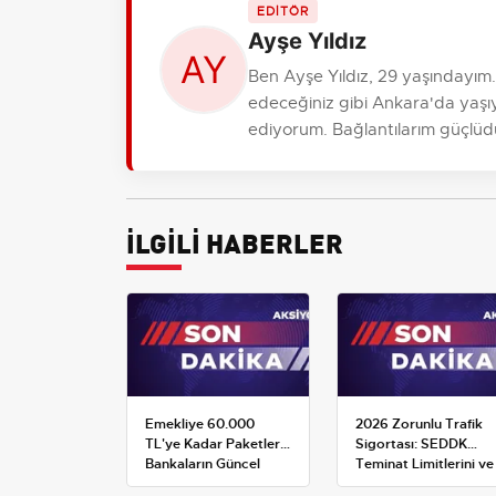
EDİTÖR
Ayşe Yıldız
Ben Ayşe Yıldız, 29 yaşındayım
edeceğiniz gibi Ankara'da yaşıy
ediyorum. Bağlantılarım güçlüdür, r
İLGİLİ HABERLER
Emekliye 60.000
2026 Zorunlu Trafik
TL'ye Kadar Paketler:
Sigortası: SEDDK
Bankaların Güncel
Teminat Limitlerini ve
Promosyon ve Ek
Çoklu Araç Tarifesini