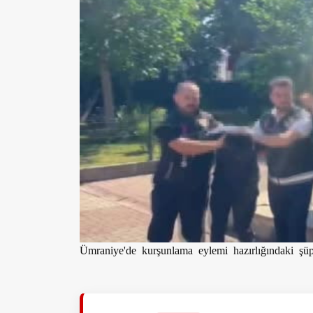
Ümraniye'de kurşunlama eylemi hazırlığındaki şüp