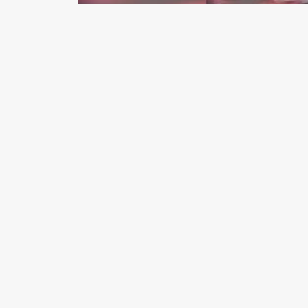
- Suriye’nin başkenti Şam’da Adalet Sarayı yakı
EDİTÖR
Mustafa Şahin
Adım Mustafa Şahin, 33 yaşında