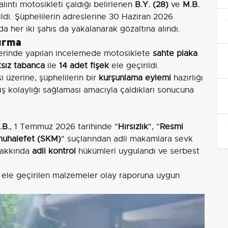
lıntı motosikleti çaldığı belirlenen
B.Y. (28)
ve
M.B.
dildi. Şüphelilerin adreslerine 30 Haziran 2026
 her iki şahıs da yakalanarak gözaltına alındı.
turma
zerinde yapılan incelemede motosiklete
sahte plaka
tsız tabanca
ile
14 adet fişek
ele geçirildi.
i üzerine, şüphelilerin bir
kurşunlama eylemi
hazırlığı
ış kolaylığı sağlaması amacıyla çaldıkları sonucuna
.B.
, 1 Temmuz 2026 tarihinde "
Hırsızlık
", "
Resmi
 muhalefet (SKM)
" suçlarından adli makamlara sevk
 hakkında
adli kontrol
hükümleri uygulandı ve serbest
e ele geçirilen malzemeler olay raporuna uygun