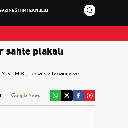
GAZIN
EĞITIM
TEKNOLOJI
 sahte plakalı
.Y. ve M.B., ruhsatsız tabanca ve
L