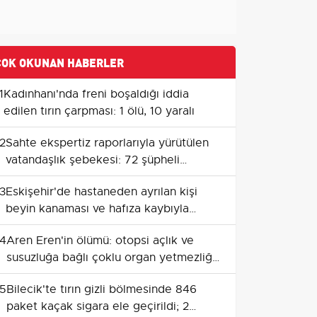
ÇOK OKUNAN HABERLER
1
Kadınhanı'nda freni boşaldığı iddia
edilen tırın çarpması: 1 ölü, 10 yaralı
2
Sahte ekspertiz raporlarıyla yürütülen
vatandaşlık şebekesi: 72 şüpheli
adliyede
3
Eskişehir'de hastaneden ayrılan kişi
beyin kanaması ve hafıza kaybıyla
yeniden getirildi
4
Aren Eren'in ölümü: otopsi açlık ve
susuzluğa bağlı çoklu organ yetmezliği
raporu
5
Bilecik'te tırın gizli bölmesinde 846
paket kaçak sigara ele geçirildi; 2