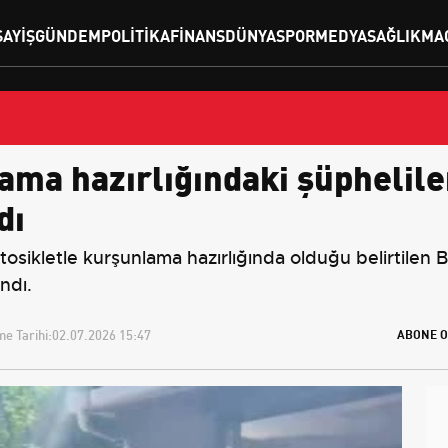
SAYIŞ
GÜNDEM
POLITIKA
FINANS
DÜNYA
SPOR
MEDYA
SAĞLIK
MA
ma hazırlığındaki şüpheliler
dı
tosikletle kurşunlama hazırlığında olduğu belirtilen B
ndı.
e Tarihi:
02.07.2026 15:47
ABONE O