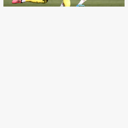
EDİTÖR
Emine Koç
Ben Emine Koç, 23 yaşındayım, Ankara.
aksiyon.com.tr Spor kategorisinde yazıyorum. Ben
sporun magazininden çok tekniğiyle ilgiliyim.
Olimpiyat sporları, voleybol ve basketbol üzerine
yazarım. Benim yazılarımda hisler değil, istatistikler
ve rakamlar konuşur.