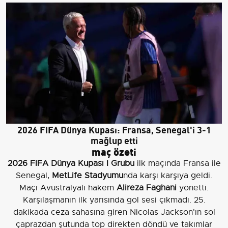
2026 FIFA Dünya Kupası: Fransa, Senegal'i 3-1
mağlup etti
maç özeti
2026 FIFA Dünya Kupası I Grubu
ilk maçında Fransa ile
Senegal,
MetLife Stadyumu
nda karşı karşıya geldi.
Maçı Avustralyalı hakem
Alireza Faghani
yönetti.
Karşılaşmanın ilk yarısında gol sesi çıkmadı. 25.
dakikada ceza sahasına giren Nicolas Jackson'ın sol
çaprazdan şutunda top direkten döndü ve takımlar