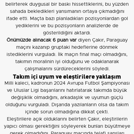
belirterek duygusal bir baskı hissettiklerini, bu yüzden
sahada bekledikleri yansımanın ortaya çıkmadığını
ifade etti. Maçta bazı planladıkları pozisyonlardan gol
yediklerini ve bu pozisyonların analizlerde de
gösterildiğini aktardı.
Önümüzde alınacak 6 puan var
diyen Çakır, Paraguay
maçını kazanıp gruptaki hedeflerine dönmek
istediklerini vurguladı. İlk maçın final maçı olmadığını,
takımın moralinin iyi olduğunu ve odaklanarak
çalışmalarını sürdüreceklerini söyledi.
Takım içi uyum ve eleştirilere yaklaşım
Milli kaleci, kadronun 2024 Avrupa Futbol Şampiyonası
ve Uluslar Ligi başarılarını hatırlatarak takımda büyük
değişiklik olmadığını, arkadaşlık ve uyumun güçlü
olduğunu vurguladı. Dışarıda yazılanların olsa da takım
içinde sorun olmadığına dikkat çekti.
Eleştirilere açık olduklarını belirten Çakır, eleştirilerin
yapıcı olması gerektiğini söyleyerek bunları büyütmeye
gerek olmadığını, Paraguay maçında telafi şansları