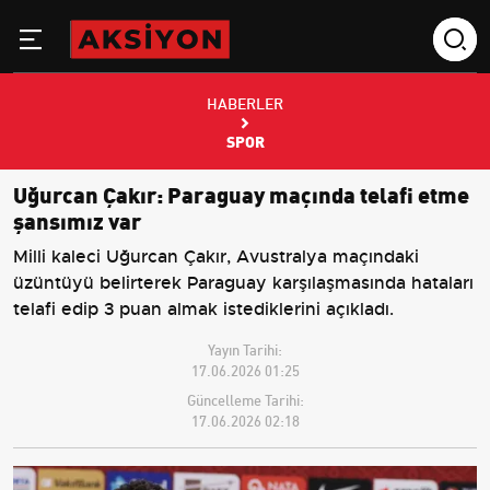
HABERLER
SPOR
Uğurcan Çakır: Paraguay maçında telafi etme
şansımız var
Milli kaleci Uğurcan Çakır, Avustralya maçındaki
üzüntüyü belirterek Paraguay karşılaşmasında hataları
telafi edip 3 puan almak istediklerini açıkladı.
Yayın Tarihi:
17.06.2026 01:25
Güncelleme Tarihi:
17.06.2026 02:18