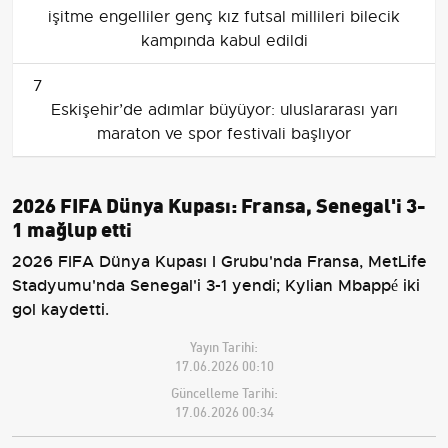
işitme engelliler genç kız futsal millileri bilecik
kampında kabul edildi
7
Eskişehir’de adımlar büyüyor: uluslararası yarı
maraton ve spor festivali başlıyor
2026 FIFA Dünya Kupası: Fransa, Senegal'i 3-
1 mağlup etti
2026 FIFA Dünya Kupası I Grubu'nda Fransa, MetLife
Stadyumu'nda Senegal'i 3-1 yendi; Kylian Mbappé iki
gol kaydetti.
Yayın Tarihi:
17.06.2026 00:10
Güncelleme Tarihi:
17.06.2026 00:34