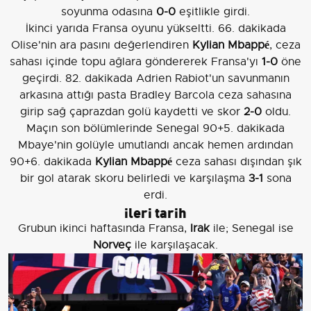
soyunma odasına
0-0
eşitlikle girdi.
İkinci yarıda Fransa oyunu yükseltti. 66. dakikada
Olise'nin ara pasını değerlendiren
Kylian Mbappé
, ceza
sahası içinde topu ağlara göndererek Fransa'yı
1-0
öne
geçirdi. 82. dakikada Adrien Rabiot'un savunmanın
arkasına attığı pasta Bradley Barcola ceza sahasına
girip sağ çaprazdan golü kaydetti ve skor
2-0
oldu.
Maçın son bölümlerinde Senegal 90+5. dakikada
Mbaye'nin golüyle umutlandı ancak hemen ardından
90+6. dakikada
Kylian Mbappé
ceza sahası dışından şık
bir gol atarak skoru belirledi ve karşılaşma
3-1
sona
erdi.
ileri tarih
Grubun ikinci haftasında Fransa,
Irak
ile; Senegal ise
Norveç
ile karşılaşacak.