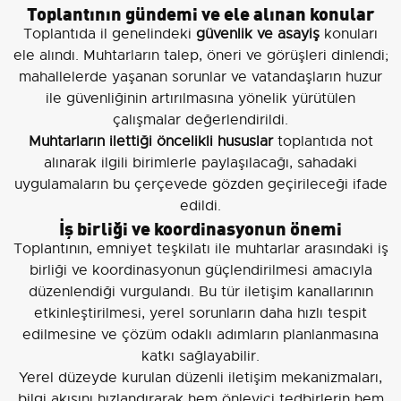
Toplantının gündemi ve ele alınan konular
Toplantıda il genelindeki
güvenlik ve asayiş
konuları
ele alındı. Muhtarların talep, öneri ve görüşleri dinlendi;
mahallelerde yaşanan sorunlar ve vatandaşların huzur
ile güvenliğinin artırılmasına yönelik yürütülen
çalışmalar değerlendirildi.
Muhtarların ilettiği öncelikli hususlar
toplantıda not
alınarak ilgili birimlerle paylaşılacağı, sahadaki
uygulamaların bu çerçevede gözden geçirileceği ifade
edildi.
İş birliği ve koordinasyonun önemi
Toplantının, emniyet teşkilatı ile muhtarlar arasındaki iş
birliği ve koordinasyonun güçlendirilmesi amacıyla
düzenlendiği vurgulandı. Bu tür iletişim kanallarının
etkinleştirilmesi, yerel sorunların daha hızlı tespit
edilmesine ve çözüm odaklı adımların planlanmasına
katkı sağlayabilir.
Yerel düzeyde kurulan düzenli iletişim mekanizmaları,
bilgi akışını hızlandırarak hem önleyici tedbirlerin hem