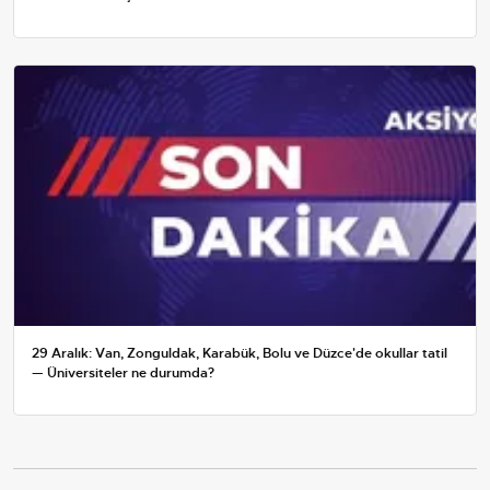
29 Aralık: Van, Zonguldak, Karabük, Bolu ve Düzce'de okullar tatil
— Üniversiteler ne durumda?