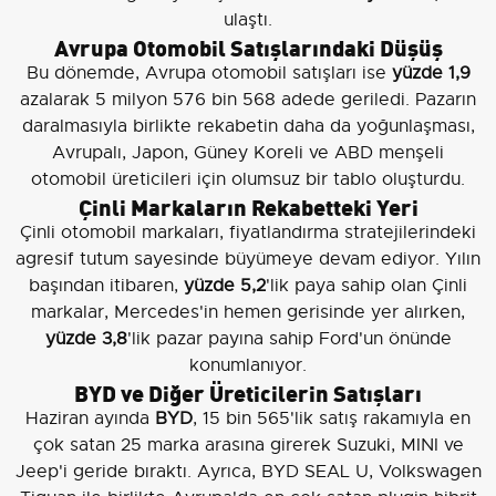
ulaştı.
Avrupa Otomobil Satışlarındaki Düşüş
Bu dönemde, Avrupa otomobil satışları ise
yüzde 1,9
azalarak 5 milyon 576 bin 568 adede geriledi. Pazarın
daralmasıyla birlikte rekabetin daha da yoğunlaşması,
Avrupalı, Japon, Güney Koreli ve ABD menşeli
otomobil üreticileri için olumsuz bir tablo oluşturdu.
Çinli Markaların Rekabetteki Yeri
Çinli otomobil markaları, fiyatlandırma stratejilerindeki
agresif tutum sayesinde büyümeye devam ediyor. Yılın
başından itibaren,
yüzde 5,2
'lik paya sahip olan Çinli
markalar, Mercedes'in hemen gerisinde yer alırken,
yüzde 3,8
'lik pazar payına sahip Ford'un önünde
konumlanıyor.
BYD ve Diğer Üreticilerin Satışları
Haziran ayında
BYD
, 15 bin 565'lik satış rakamıyla en
çok satan 25 marka arasına girerek Suzuki, MINI ve
Jeep'i geride bıraktı. Ayrıca, BYD SEAL U, Volkswagen