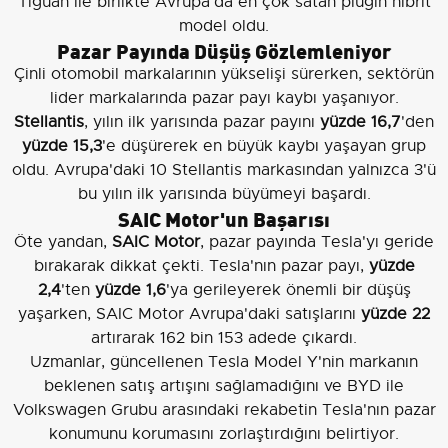
Tiguan ile birlikte Avrupa'da en çok satan plugin hibrit
model oldu.
Pazar Payında Düşüş Gözlemleniyor
Çinli otomobil markalarının yükselişi sürerken, sektörün
lider markalarında pazar payı kaybı yaşanıyor.
Stellantis
, yılın ilk yarısında pazar payını
yüzde 16,7
'den
yüzde 15,3
'e düşürerek en büyük kaybı yaşayan grup
oldu. Avrupa'daki 10 Stellantis markasından yalnızca 3'ü
bu yılın ilk yarısında büyümeyi başardı.
SAIC Motor'un Başarısı
Öte yandan,
SAIC Motor
, pazar payında Tesla'yı geride
bırakarak dikkat çekti. Tesla'nın pazar payı,
yüzde
2,4
'ten
yüzde 1,6
'ya gerileyerek önemli bir düşüş
yaşarken, SAIC Motor Avrupa'daki satışlarını
yüzde 22
artırarak 162 bin 153 adede çıkardı.
Uzmanlar, güncellenen Tesla Model Y'nin markanın
beklenen satış artışını sağlamadığını ve BYD ile
Volkswagen Grubu arasındaki rekabetin Tesla'nın pazar
konumunu korumasını zorlaştırdığını belirtiyor.