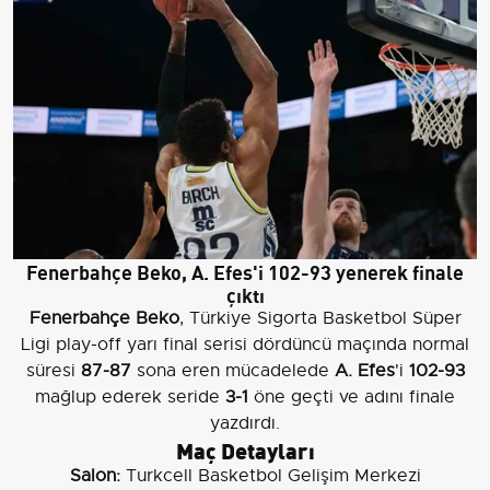
Fenerbahçe Beko, A. Efes'i 102-93 yenerek finale
çıktı
Fenerbahçe Beko
, Türkiye Sigorta Basketbol Süper
Ligi play-off yarı final serisi dördüncü maçında normal
süresi
87-87
sona eren mücadelede
A. Efes
'i
102-93
mağlup ederek seride
3-1
öne geçti ve adını finale
yazdırdı.
Maç Detayları
Salon:
Turkcell Basketbol Gelişim Merkezi