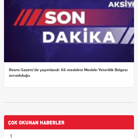
Resmi Gazete'de yayımlandı: 66 meslekte Mesleki Yeterlilik Belgesi
zorunluluğu
ÇOK OKUNAN HABERLER
1