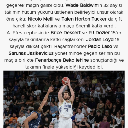
geçerek maçın galibi oldu.
Wade Baldwin
'in 32 sayısı
takımın hücum yükünü üstlenen belirleyici unsur olarak
öne çıktı;
Nicolo Melli
ve
Talen Horton Tucker
da çift
haneli skor katkılarıyla maça önemli katkı verdi.
A. Efes cephesinde
Brice Dessert
ve
PJ Dozier
15'er
sayıyla takımlarına katkı sağlarken,
Jordan Loyd
16
sayıyla dikkat çekti. Başantrenörler
Pablo Laso
ve
Sarunas Jasikevicius
yönetiminde geçen serinin bu
maçla birlikte
Fenerbahçe Beko lehine
sonuçlandığı ve
takımın finale yükseldiği kaydedildi.