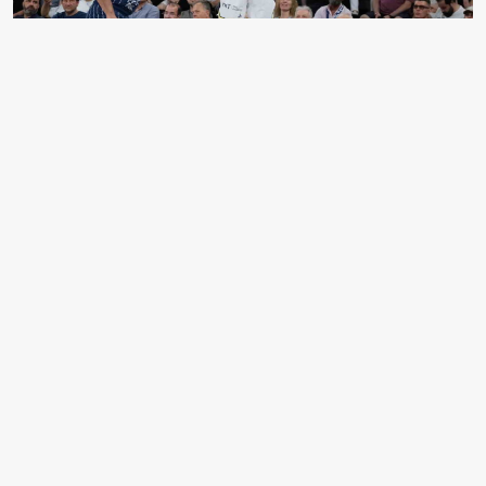
FENERBAHÇE BEKO, TÜRKİYE SİGORTA BASKETBOL
SÜPER LİGİ PLAY-OFF YARI FİNAL SERİSİ DÖRDÜNCÜ
MAÇINDA NORMAL SÜRESİ 87-87 SONA EREN
MÜCADELEDE A. EFES'İ 102-93 MAĞLUP EDEREK
SERİDE 3-1 ÖNE GEÇTİ VE ADINI FİNALE YAZDIRDI.