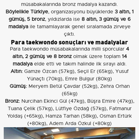
müsabakalarında bronz madalya kazandı.
Böylelikle Türkiye
, organizasyonu büyüklerde
3 altın, 1
gümüş, 5 bronz
, yıldızlarda ise
8 altın, 3 gümüş ve 6
madalya
ile tamamlayarak genel sıralamada zirveye
çıktı.
Para taekwondo sonuçları ve madalyalar
Para taekwondo müsabakalarında milli sporcular
4
altın, 2 gümüş ve 8 bronz
olmak üzere toplam
14
madalya
elde etti ve takım halinde ilk sırayı aldı.
Altın:
Gamze Özcan (57kg), Seçil Er (65kg), Yusuf
Yünaçtı (70kg), Emre Bulgur (80kg)
Gümüş:
Meryem Betül Çavdar (52kg), Zehra Orhan
(65kg)
Bronz:
Nurcihan Ekinci Gül (47kg), Büşra Emire (47kg),
Tuana Çelik (57kg), Lütfiye Özdağ (57kg), Fatmanur
Yoldaş (+65kg), Hamza Tarhan (58kg), Osman Ertürk
(+80kg), Adem Arda Özkul (+80kg)