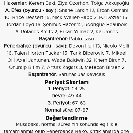
Hakemler:
Kerem Baki, Ziya Özorhon, Tolga Akkuşoğlu
A. Efes (oyuncu - sayı):
Shane Larkin 12, Ercan Osmani
10, Brice Dessert 15, Nick Weiler-Babb 3, PJ Dozier 15,
Jordan Loyd 16, Şehmus Hazer 12, Rodrigue Beaubois
6, Rolands Smits 2, Erkan Yılmaz 2, Kai Jones
Başantrenör:
Pablo Laso
Fenerbahçe (oyuncu - sayı):
Devon Hall 13, Nicolo Melli
16, Talen Horton Tucker 15, Tarık Biberovic 7, Mikael
Olli Axel Jantunen, Wade Baldwin 32, Khem Birch 7,
Onuralp Bitim 7, Arturs Zagars 3, Metecan Birsen 2
Başantrenör:
Sarunas Jasikevicius
Periyot Skorları
1. Periyot:
24-25
Devre:
49-44
3. Periyot:
67-63
Normal süre:
87-87
Değerlendirme
Müsabaka, normal süresinin sonunda eşitlikle
tamamlanmış olup Fenerbahçe Beko, kritik anlarda öne