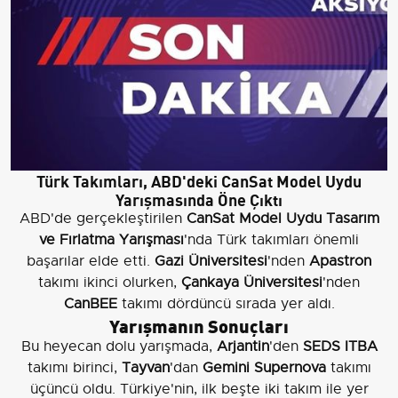
Türk Takımları, ABD'deki CanSat Model Uydu
Yarışmasında Öne Çıktı
ABD'de gerçekleştirilen
CanSat Model Uydu Tasarım
ve Fırlatma Yarışması
'nda Türk takımları önemli
başarılar elde etti.
Gazi Üniversitesi
'nden
Apastron
takımı ikinci olurken,
Çankaya Üniversitesi
'nden
CanBEE
takımı dördüncü sırada yer aldı.
Yarışmanın Sonuçları
Bu heyecan dolu yarışmada,
Arjantin
'den
SEDS ITBA
takımı birinci,
Tayvan
'dan
Gemini Supernova
takımı
üçüncü oldu. Türkiye'nin, ilk beşte iki takım ile yer