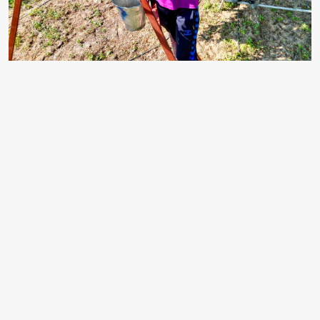
EDİTÖR
Hasan Polat
Selam, ben Hasan Polat. 24 yaşındayım, Ankara'dan
yazıyorum. aksiyon.com.tr Finans ekibindeyim. Ben
yeni nesil finans uzmanıyım; kripto paralar, borsa ve
girişimcilik üzerine yoğunlaştım. Risk almayı severim,
hızlı düşünürüm ve genç yatırımcılara hitap ederim.