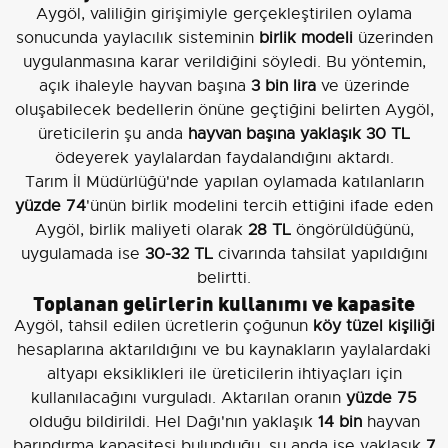
Aygöl, valiliğin girişimiyle gerçekleştirilen oylama
sonucunda yaylacılık sisteminin
birlik modeli
üzerinden
uygulanmasına karar verildiğini söyledi. Bu yöntemin,
açık ihaleyle hayvan başına
3 bin lira
ve üzerinde
oluşabilecek bedellerin önüne geçtiğini belirten Aygöl,
üreticilerin şu anda
hayvan başına yaklaşık 30 TL
ödeyerek yaylalardan faydalandığını aktardı.
Tarım İl Müdürlüğü'nde yapılan oylamada katılanların
yüzde 74
'ünün birlik modelini tercih ettiğini ifade eden
Aygöl, birlik maliyeti olarak
28 TL
öngörüldüğünü,
uygulamada ise
30-32 TL
civarında tahsilat yapıldığını
belirtti.
Toplanan gelirlerin kullanımı ve kapasite
Aygöl, tahsil edilen ücretlerin çoğunun
köy tüzel kişiliği
hesaplarına aktarıldığını ve bu kaynakların yaylalardaki
altyapı eksiklikleri ile üreticilerin ihtiyaçları için
kullanılacağını vurguladı. Aktarılan oranın
yüzde 75
olduğu bildirildi. Hel Dağı'nın yaklaşık
14 bin
hayvan
barındırma kapasitesi bulunduğu, şu anda ise yaklaşık
7