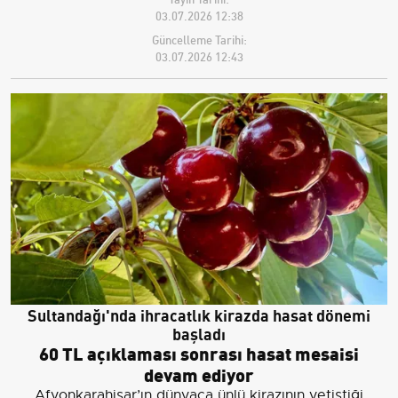
03.07.2026 12:38
Güncelleme Tarihi:
03.07.2026 12:43
Sultandağı'nda ihracatlık kirazda hasat dönemi
başladı
60 TL açıklaması sonrası hasat mesaisi
devam ediyor
Afyonkarahisar’ın dünyaca ünlü kirazının yetiştiği