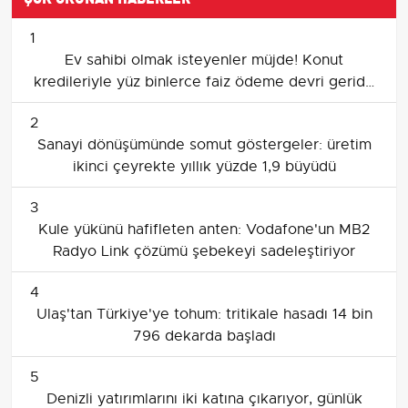
1
Ev sahibi olmak isteyenler müjde! Konut
kredileriyle yüz binlerce faiz ödeme devri geride
kalacak! Kredisiz faizsiz eviniz sizi bekliyor
2
Sanayi dönüşümünde somut göstergeler: üretim
ikinci çeyrekte yıllık yüzde 1,9 büyüdü
3
Kule yükünü hafifleten anten: Vodafone'un MB2
Radyo Link çözümü şebekeyi sadeleştiriyor
4
Ulaş'tan Türkiye'ye tohum: tritikale hasadı 14 bin
796 dekarda başladı
5
Denizli yatırımlarını iki katına çıkarıyor, günlük