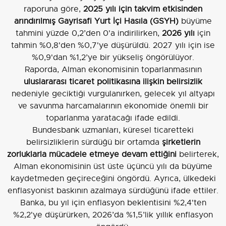
raporuna göre,
2025 yılı için takvim etkisinden
arındırılmış Gayrisafi Yurt İçi Hasıla (GSYH)
büyüme
tahmini yüzde 0,2’den 0'a indirilirken,
2026 yılı
için
tahmin %0,8'den %0,7'ye düşürüldü. 2027 yılı için ise
%0,9'dan %1,2’ye bir yükseliş öngörülüyor.
Raporda, Alman ekonomisinin toparlanmasının
uluslararası ticaret politikasına ilişkin belirsizlik
nedeniyle geciktiği vurgulanırken, gelecek yıl altyapı
ve savunma harcamalarının ekonomide önemli bir
toparlanma yaratacağı ifade edildi.
Bundesbank uzmanları, küresel ticaretteki
belirsizliklerin sürdüğü bir ortamda
şirketlerin
zorluklarla mücadele etmeye devam ettiğini
belirterek,
Alman ekonomisinin üst üste üçüncü yılı da büyüme
kaydetmeden geçireceğini öngördü. Ayrıca, ülkedeki
enflasyonist baskının azalmaya sürdüğünü ifade ettiler.
Banka, bu yıl için enflasyon beklentisini %2,4'ten
%2,2'ye düşürürken, 2026’da %1,5’lik yıllık enflasyon