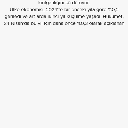
kırılganlığını sürdürüyor.
Ülke ekonomisi, 2024'te bir önceki yıla göre %0,2
geriledi ve art arda ikinci yıl küçülme yaşadı. Hükümet,
24 Nisan'da bu yıl için daha önce %0,3 olarak açıklanan
büyüme beklentisini, ABD Başkanı Trump'ın
politikalarının ardından, küresel ticaret gerginliklerinin
etkisiyle sıfıra düşürdü. Hükümetin son tahmininin
gerçekleşmesi halinde, Alman ekonomisi bu yıl da
büyüme kaydedemeyecek ve böylelikle üst üste
üçüncü yılı da durgunlukla geçirmiş olacak.
EDİTÖR
Aksiyon Haber Ajansı