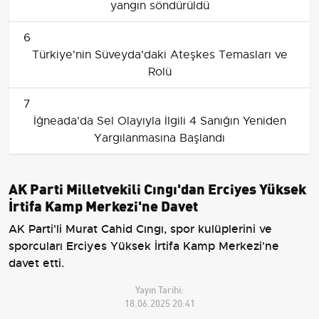
yangın söndürüldü
6
Türkiye'nin Süveyda'daki Ateşkes Temasları ve
Rolü
7
İğneada'da Sel Olayıyla İlgili 4 Sanığın Yeniden
Yargılanmasına Başlandı
AK Parti Milletvekili Cıngı'dan Erciyes Yüksek
İrtifa Kamp Merkezi'ne Davet
AK Parti'li Murat Cahid Cıngı, spor kulüplerini ve
sporcuları Erciyes Yüksek İrtifa Kamp Merkezi'ne
davet etti.
Yayın Tarihi:
18.06.2025 20:41