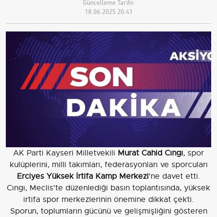
Güncelleme Tarihi:
18.06.2025 20:41
AK Parti Kayseri Milletvekili
Murat Cahid Cıngı
, spor
kulüplerini, milli takımları, federasyonları ve sporcuları
Erciyes Yüksek İrtifa Kamp Merkezi
'ne davet etti.
Cıngı, Meclis'te düzenlediği basın toplantısında, yüksek
irtifa spor merkezlerinin önemine dikkat çekti.
Sporun, toplumların gücünü ve gelişmişliğini gösteren