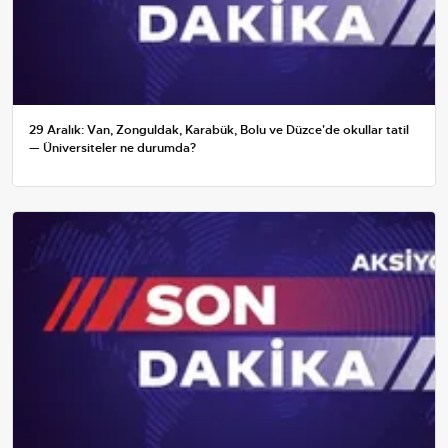
29 Aralık: Van, Zonguldak, Karabük, Bolu ve Düzce'de okullar tatil
— Üniversiteler ne durumda?