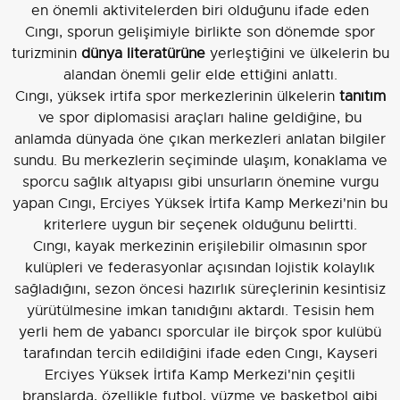
en önemli aktivitelerden biri olduğunu ifade eden
Cıngı, sporun gelişimiyle birlikte son dönemde spor
turizminin
dünya literatürüne
yerleştiğini ve ülkelerin bu
alandan önemli gelir elde ettiğini anlattı.
Cıngı, yüksek irtifa spor merkezlerinin ülkelerin
tanıtım
ve spor diplomasisi araçları haline geldiğine, bu
anlamda dünyada öne çıkan merkezleri anlatan bilgiler
sundu. Bu merkezlerin seçiminde ulaşım, konaklama ve
sporcu sağlık altyapısı gibi unsurların önemine vurgu
yapan Cıngı, Erciyes Yüksek İrtifa Kamp Merkezi'nin bu
kriterlere uygun bir seçenek olduğunu belirtti.
Cıngı, kayak merkezinin erişilebilir olmasının spor
kulüpleri ve federasyonlar açısından lojistik kolaylık
sağladığını, sezon öncesi hazırlık süreçlerinin kesintisiz
yürütülmesine imkan tanıdığını aktardı. Tesisin hem
yerli hem de yabancı sporcular ile birçok spor kulübü
tarafından tercih edildiğini ifade eden Cıngı, Kayseri
Erciyes Yüksek İrtifa Kamp Merkezi'nin çeşitli
branşlarda, özellikle futbol, yüzme ve basketbol gibi