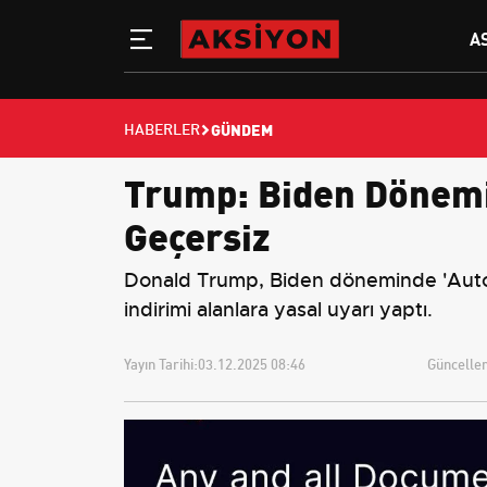
A
GÜNDEM
HABERLER
Trump: Biden Dönemin
Geçersiz
Donald Trump, Biden döneminde 'Autope
indirimi alanlara yasal uyarı yaptı.
Yayın Tarihi:
03.12.2025 08:46
Güncellem