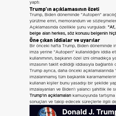
yaptı.
Trump’ın açıklamasının özeti
Trump, Biden döneminde "Autopen" aracılığıy
yürütme emri, memorandum ve sözleşmelerin r
Açıklamasında özellikle şunu vurguladı:
"Af,
belge alan herkes, söz konusu belgenin hiçbi
Öne çıkan iddialar ve uyarılar
Bir önceki hafta Trump, Biden döneminde i
imza yerine "Autopen" kullanıldığını iddia 
kullanımının, başkanın özel izni olmadıkça
imzasının taklit edildiği iddiasıyla bağlantılı 
Trump ayrıca, daha önceki açıklamalarında
imzalanmamış tüm başkanlık kararnamelerini
kullanan kişiler bunu yasadışı bir şekilde ya
imzalayanları ve Biden’ı yalancı şahitlik ile 
Trump’ın açıklamaları
kamuoyunda tartışma ya
sonuçları ve takip edecek süreçlerle ilgili 