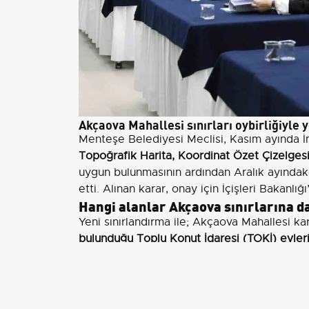
Akçaova Mahallesi sınırları oybirliğiyle 
Menteşe Belediyesi Meclisi, Kasım ayında 
Topoğrafik Harita, Koordinat Özet Çizelges
uygun bulunmasının ardından Aralık ayındaki
etti. Alınan karar, onay için İçişleri Bakanlı
Hangi alanlar Akçaova sınırlarına d
Yeni sınırlandırma ile; Akçaova Mahallesi ka
bulunduğu Toplu Konut İdaresi (TOKİ) evler
bulunduğu alandan Akçaova çıkışına kadar ol
edilecek.
Daha önce Muslihittin Mahallesi sınırları iç
alanı, TOKİ konutları ve Karamehmet Mahalle