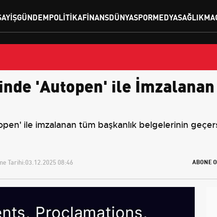
SAYIŞ
GÜNDEM
POLITIKA
FINANS
DÜNYA
SPOR
MEDYA
SAĞLIK
MA
de 'Autopen' ile İmzalanan 
n' ile imzalanan tüm başkanlık belgelerinin geçer
e Tarihi:
03.12.2025 08:46
ABONE O