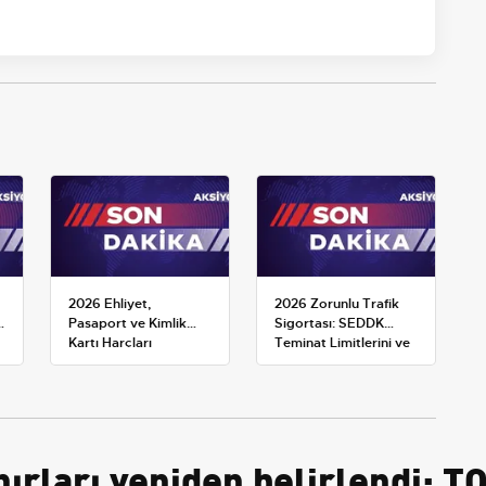
2026 Ehliyet,
2026 Zorunlu Trafik
k
Pasaport ve Kimlik
Sigortası: SEDDK
Kartı Harçları
Teminat Limitlerini ve
Resmileşti: Yeni
Çoklu Araç Tarifesini
Tarifeler ve Geçerlilik
Yeniden Belirledi
Tarihi
ırları yeniden belirlendi; T