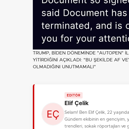
TRUMP, BİDEN DÖNEMİNDE "AUTOPEN" İL
YİTİRDİĞİNİ AÇIKLADI: "BU ŞEKİLDE AF V
OLMADIĞINI UNUTMAMALI"
EDİTÖR
Elif Çelik
Selam! Ben Elif Çelik, 22 yaşın
Gündem ekibinin en genciyim, 
trendleri, sokak röportajları ve