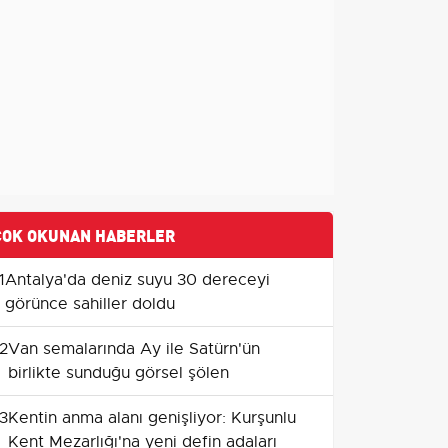
ÇOK OKUNAN HABERLER
1
Antalya'da deniz suyu 30 dereceyi
görünce sahiller doldu
2
Van semalarında Ay ile Satürn'ün
birlikte sunduğu görsel şölen
3
Kentin anma alanı genişliyor: Kurşunlu
Kent Mezarlığı'na yeni defin adaları