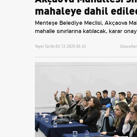
mahaleye dahil edile
Menteşe Belediye Meclisi, Akçaova Mahal
mahalle sınırlarına katılacak, karar onay
Yayın Tarihi:
03.12.2025 06:33
Güncellem