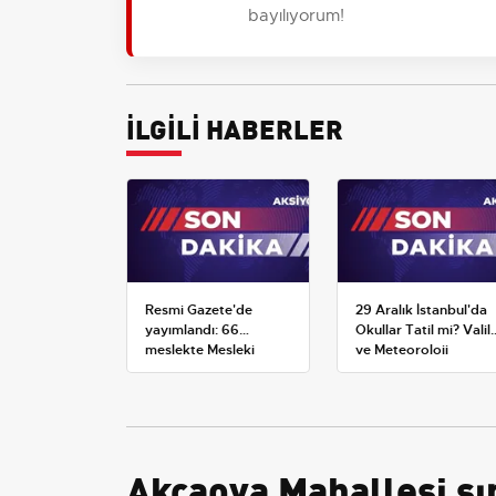
bayılıyorum!
İLGİLİ HABERLER
Resmi Gazete'de
29 Aralık İstanbul'da
yayımlandı: 66
Okullar Tatil mi? Valili
meslekte Mesleki
ve Meteoroloji
Yeterlilik Belgesi
Açıklamaları
zorunluluğu
Akçaova Mahallesi sın