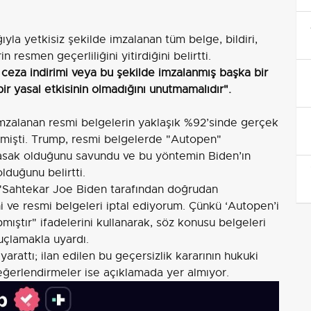
la yetkisiz şekilde imzalanan tüm belge, bildiri,
esmen geçerliliğini yitirdiğini belirtti.
 ceza indirimi veya bu şekilde imzalanmış başka bir
r yasal etkisinin olmadığını unutmamalıdır".
mzalanan resmi belgelerin yaklaşık %92’sinde gerçek
etmişti. Trump, resmi belgelerde "Autopen"
 yasak olduğunu savundu ve bu yöntemin Biden’ın
olduğunu belirtti.
 "Sahtekar Joe Biden tarafından doğrudan
 ve resmi belgeleri iptal ediyorum. Çünkü ‘Autopen’i
pmıştır" ifadelerini kullanarak, söz konusu belgeleri
suçlamakla uyardı.
rattı; ilan edilen bu geçersizlik kararının hukuki
değerlendirmeler ise açıklamada yer almıyor.