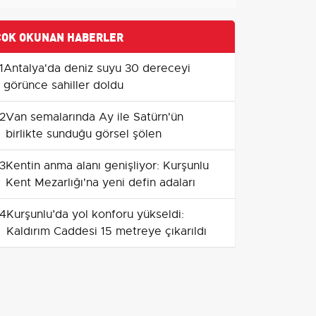
ÇOK OKUNAN HABERLER
1
Antalya'da deniz suyu 30 dereceyi
görünce sahiller doldu
2
Van semalarında Ay ile Satürn'ün
birlikte sunduğu görsel şölen
3
Kentin anma alanı genişliyor: Kurşunlu
Kent Mezarlığı'na yeni defin adaları
4
Kurşunlu’da yol konforu yükseldi:
Kaldırım Caddesi 15 metreye çıkarıldı
5
Kahta Devlet Hastanesi'ne yeni nesil
Bilgisayarlı Tomografi cihazı
kazandırıldı
6
Başkan Pehlivan: Menemen, Şehit