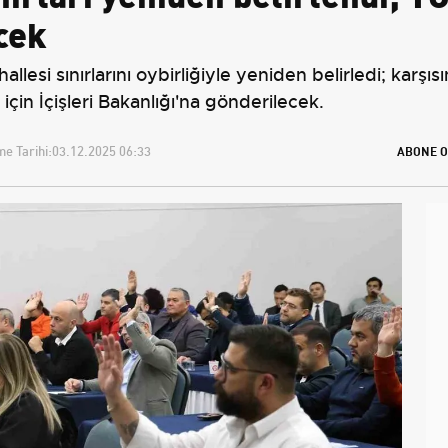
cek
lesi sınırlarını oybirliğiyle yeniden belirledi; karşı
 için İçişleri Bakanlığı'na gönderilecek.
e Tarihi:
03.12.2025 06:33
ABONE O