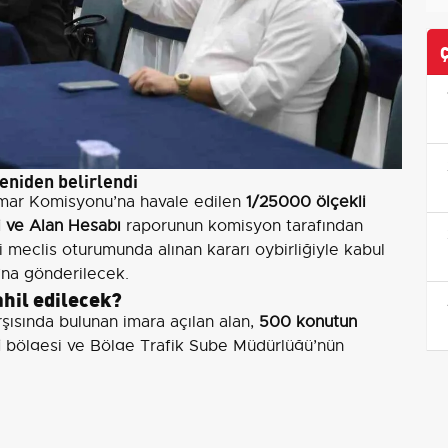
yeniden belirlendi
İmar Komisyonu’na havale edilen
1/25000 ölçekli
i ve Alan Hesabı
raporunun komisyon tarafından
 meclis oturumunda alınan kararı oybirliğiyle kabul
ğı’na gönderilecek.
ahil edilecek?
rşısında bulunan imara açılan alan,
500 konutun
i
bölgesi ve Bölge Trafik Şube Müdürlüğü’nün
an bölüm, Akçaova Mahallesi sınırlarına dahil
inde yer alan; Akçaova karşısındaki yeni yapılaşma
si sınırlarındaki Menteşe Yapı Kooperatifi’nin alt