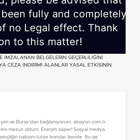
E İMZALANAN BELGELERİN GEÇERLİLİĞİNİ
EYA CEZA İNDİRİMİ ALANLAR YASAL ETKİSİNİN
dayım ve Bursa'dan bağlanıyorum. aksiyon.com.tr
yeni mezun oldum. Enerjim süper! Sosyal medya
 gençliğin nabzını tutan konular bende. Bu işe