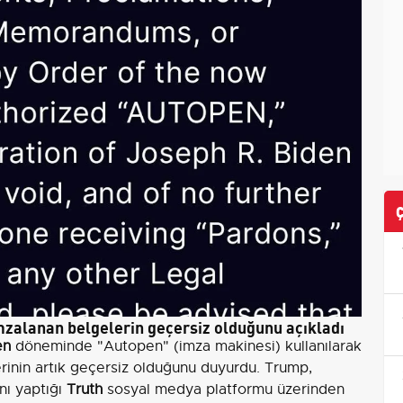
zalanan belgelerin geçersiz olduğunu açıkladı
en
döneminde "Autopen" (imza makinesi) kullanılarak
erinin artık geçersiz olduğunu duyurdu. Trump,
ını yaptığı
Truth
sosyal medya platformu üzerinden