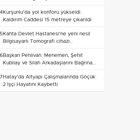
4
Kurşunlu’da yol konforu yükseldi:
Kaldırım Caddesi 15 metreye çıkarıldı
5
Kahta Devlet Hastanesi'ne yeni nesil
Bilgisayarlı Tomografi cihazı
kazandırıldı
6
Başkan Pehlivan: Menemen, Şehit
Kubilay ve Silah Arkadaşlarını Bağrına
Bastı
7
Hatay'da Altyapı Çalışmalarında Göçük:
2 İşçi Hayatını Kaybetti