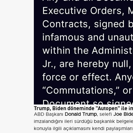
Trump, Biden döneminde "Autopen" ile im
ABD Başkanı
Donald Trump
, selefi
Joe Bid
imzalandığını ileri sürdüğü başkanlık belgel
konuyla ilgili açıklamasını kendi paylaşımlar