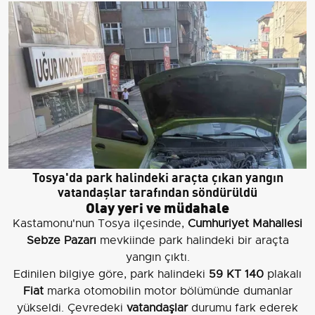
Tosya'da park halindeki araçta çıkan yangın
vatandaşlar tarafından söndürüldü
Olay yeri ve müdahale
Kastamonu'nun Tosya ilçesinde,
Cumhuriyet Mahallesi
Sebze Pazarı
mevkiinde park halindeki bir araçta
yangın çıktı.
Edinilen bilgiye göre, park halindeki
59 KT 140
plakalı
Fiat
marka otomobilin motor bölümünde dumanlar
yükseldi. Çevredeki
vatandaşlar
durumu fark ederek