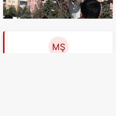
EDİTÖR
Mustafa Şahin
Adım Mustafa Şahin, 33 yaşındayım. İstanbul'da
yaşıyorum. aksiyon.com.tr'de Gündem editörüyüm,
uzmanlık alanım güvenlik ve savunma politikaları.
Ciddi ve disiplinli biriyim. Okuyucularımıza
derinlemesine analizler ve özel dosyalar hazırlamayı
seviyorum.