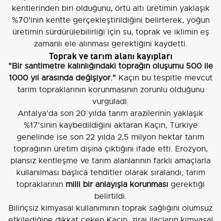
kentlerinden biri olduğunu, örtü altı üretimin yaklaşık
%70'inin kentte gerçekleştirildiğini belirterek, yoğun
üretimin sürdürülebilirliği için su, toprak ve iklimin eş
zamanlı ele alınması gerektiğini kaydetti.
Toprak ve tarım alanı kayıpları
"Bir santimetre kalınlığındaki toprağın oluşumu 500 ile
1000 yıl arasında değişiyor."
Kaçın bu tespitle mevcut
tarım topraklarının korunmasının zorunlu olduğunu
vurguladı.
Antalya'da son 20 yılda tarım arazilerinin yaklaşık
%17'sinin kaybedildiğini aktaran Kaçın, Türkiye
genelinde ise son 22 yılda 2,5 milyon hektar tarım
toprağının üretim dışına çıktığını ifade etti. Erozyon,
plansız kentleşme ve tarım alanlarının farklı amaçlarla
kullanılması başlıca tehditler olarak sıralandı; tarım
topraklarının
milli bir anlayışla korunması
gerektiği
belirtildi.
Bilinçsiz kimyasal kullanımının toprak sağlığını olumsuz
etkilediğine dikkat çeken Kaçın, zirai ilaçların kimyasal