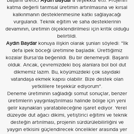
başarılı üretici
Aydın Baydar
'a teşekkür etti. Projenin
katma değerli tarımsal üretimin artırılmasına ve kırsal
kalkınmanın desteklenmesine katkı sağlayacağı
vurgulandı. Teknik eğitim ve saha desteklerinin
devamının, üretimin ölçeklendirilmesi için kritik olduğu
belirtildi.
Aydın Baydar
konuya ilişkin olarak şunları söyledi: "İlk
defa ipek böceği üretimine başladık. Ürettiğimiz
kozalar Bursa’da beğenildi. Bu bir denemeydi. Başarılı
olduk. Ancak, çevremizdeki boş alanlara bol bol dut
dikmemiz lazım. Bu, köyümüzdeki çok sayıdaki
vatandaşa ekmek kapısı olabilir. Bize destek olan
yetkililere teşekkür ediyorum".
Deneme üretiminin sağladığı somut sonuçlar, benzer
üretimlerin yaygınlaştırılması halinde bölge için yeni
gelir kaynakları yaratabileceğine işaret ediyor. Yerel
düzeyde dut ağacı dikimi, yetiştirici eğitimi ve teknik
desteğin artırılması, projenin sürdürülebilirliğini ve
yaygın etkisini güçlendirecek öncelikler arasında yer