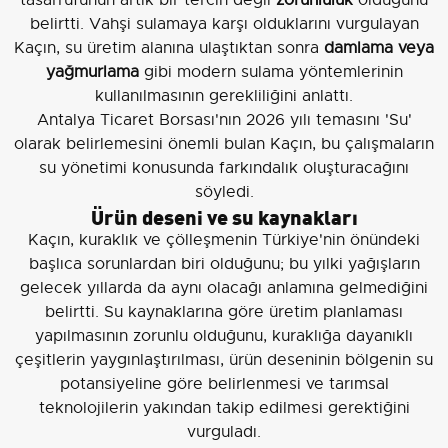
tasarrufunun artık bir tercih değil
zorunluluk
olduğunu
belirtti. Vahşi sulamaya karşı olduklarını vurgulayan
Kaçın, su üretim alanına ulaştıktan sonra
damlama veya
yağmurlama
gibi modern sulama yöntemlerinin
kullanılmasının gerekliliğini anlattı.
Antalya Ticaret Borsası'nın 2026 yılı temasını 'Su'
olarak belirlemesini önemli bulan Kaçın, bu çalışmaların
su yönetimi konusunda farkındalık oluşturacağını
söyledi.
Ürün deseni ve su kaynakları
Kaçın, kuraklık ve çölleşmenin Türkiye'nin önündeki
başlıca sorunlardan biri olduğunu; bu yılki yağışların
gelecek yıllarda da aynı olacağı anlamına gelmediğini
belirtti. Su kaynaklarına göre üretim planlaması
yapılmasının zorunlu olduğunu, kuraklığa dayanıklı
çeşitlerin yaygınlaştırılması, ürün deseninin bölgenin su
potansiyeline göre belirlenmesi ve tarımsal
teknolojilerin yakından takip edilmesi gerektiğini
vurguladı.