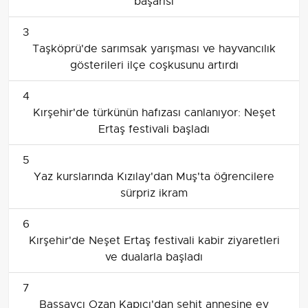
başarısı
3
Taşköprü'de sarımsak yarışması ve hayvancılık
gösterileri ilçe coşkusunu artırdı
4
Kırşehir'de türkünün hafızası canlanıyor: Neşet
Ertaş festivali başladı
5
Yaz kurslarında Kızılay'dan Muş'ta öğrencilere
sürpriz ikram
6
Kırşehir'de Neşet Ertaş festivali kabir ziyaretleri
ve dualarla başladı
7
Başsavcı Ozan Kapıcı'dan şehit annesine ev