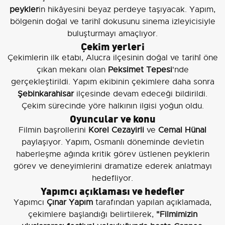
peykler
in hikâyesini beyaz perdeye taşıyacak. Yapım,
bölgenin doğal ve tarihî dokusunu sinema izleyicisiyle
buluşturmayı amaçlıyor.
Çekim yerleri
Çekimlerin ilk etabı, Alucra ilçesinin doğal ve tarihî öne
çıkan mekanı olan
Peksimet Tepesi
'nde
gerçekleştirildi. Yapım ekibinin çekimlere daha sonra
Şebinkarahisar
ilçesinde devam edeceği bildirildi.
Çekim sürecinde yöre halkının ilgisi yoğun oldu.
Oyuncular ve konu
Filmin başrollerini
Korel Cezayirli
ve
Cemal Hünal
paylaşıyor. Yapım, Osmanlı döneminde devletin
haberleşme ağında kritik görev üstlenen peyklerin
görev ve deneyimlerini dramatize ederek anlatmayı
hedefliyor.
Yapımcı açıklaması ve hedefler
Yapımcı
Çınar Yapım
tarafından yapılan açıklamada,
çekimlere başlandığı belirtilerek,
"Filmimizin