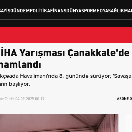
SAYIŞ
GÜNDEM
POLITIKA
FINANS
DÜNYA
SPOR
MEDYA
SAĞLIK
MA
A Yarışması Çanakkale'de 8
amamlandı
ada Havalimanı'nda 8. gününde sürüyor; 'Savaşan İ
rın başlıyor.
e Tarihi:
04.09.2025 00:17
ABONE O