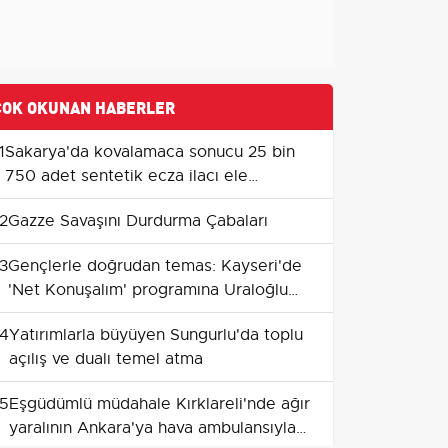
ÇOK OKUNAN HABERLER
1
Sakarya'da kovalamaca sonucu 25 bin
750 adet sentetik ecza ilacı ele
geçirildi
2
Gazze Savaşını Durdurma Çabaları
3
Gençlerle doğrudan temas: Kayseri'de
'Net Konuşalım' programına Uraloğlu
katılacak
4
Yatırımlarla büyüyen Sungurlu'da toplu
açılış ve dualı temel atma
5
Eşgüdümlü müdahale Kırklareli'nde ağır
yaralının Ankara'ya hava ambulansıyla