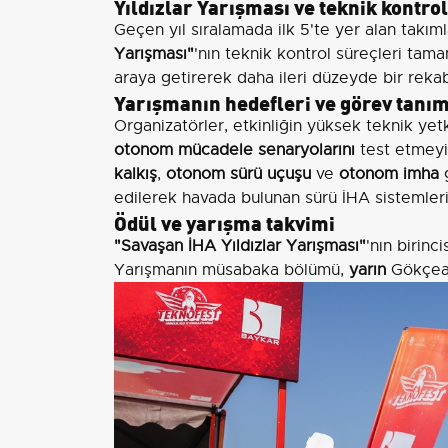
Yıldızlar Yarışması ve teknik kontro
Geçen yıl sıralamada ilk 5'te yer alan takım
Yarışması"
'nın teknik kontrol süreçleri tamam
araya getirerek daha ileri düzeyde bir reka
Yarışmanın hedefleri ve görev tanım
Organizatörler, etkinliğin yüksek teknik yet
otonom mücadele senaryolarını
test etmeyi 
kalkış
,
otonom sürü uçuşu
ve
otonom imha
g
edilerek havada bulunan sürü İHA sistemleri 
Ödül ve yarışma takvimi
"Savaşan İHA Yıldızlar Yarışması"
'nın birinci
Yarışmanın müsabaka bölümü,
yarın
Gökçead