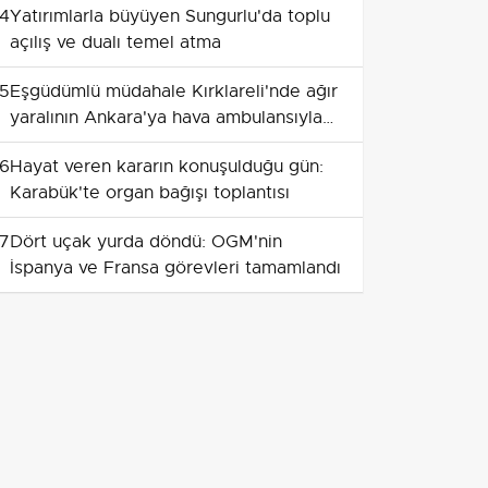
4
Yatırımlarla büyüyen Sungurlu'da toplu
açılış ve dualı temel atma
5
Eşgüdümlü müdahale Kırklareli'nde ağır
yaralının Ankara'ya hava ambulansıyla
sevkini sağladı
6
Hayat veren kararın konuşulduğu gün:
Karabük'te organ bağışı toplantısı
7
Dört uçak yurda döndü: OGM'nin
İspanya ve Fransa görevleri tamamlandı