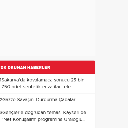
ÇOK OKUNAN HABERLER
1
Sakarya'da kovalamaca sonucu 25 bin
750 adet sentetik ecza ilacı ele
geçirildi
2
Gazze Savaşını Durdurma Çabaları
3
Gençlerle doğrudan temas: Kayseri'de
'Net Konuşalım' programına Uraloğlu
katılacak