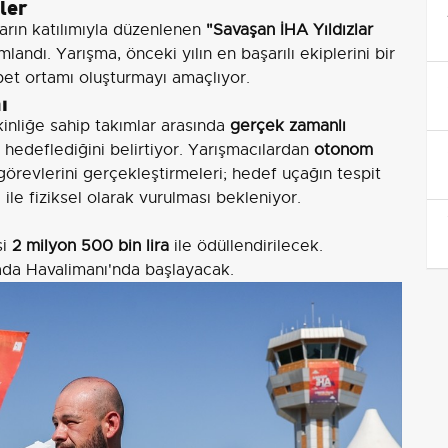
ller
ların katılımıyla düzenlenen
"Savaşan İHA Yıldızlar
landı. Yarışma, önceki yılın en başarılı ekiplerini bir
bet ortamı oluşturmayı amaçlıyor.
ı
kinliğe sahip takımlar arasında
gerçek zamanlı
hedeflediğini belirtiyor. Yarışmacılardan
otonom
örevlerini gerçekleştirmeleri; hedef uçağın tespit
ile fiziksel olarak vurulması bekleniyor.
si
2 milyon 500 bin lira
ile ödüllendirilecek.
a Havalimanı'nda başlayacak.