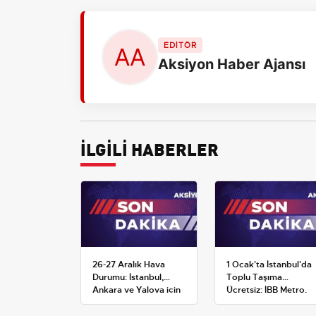
EDİTÖR
Aksiyon Haber Ajansı
İLGİLİ HABERLER
26-27 Aralık Hava
1 Ocak'ta İstanbul'da
Durumu: İstanbul,
Toplu Taşıma
Ankara ve Yalova için
Ücretsiz: İBB Metro,
Kar Tahminleri
Metrobüs ve Otobüs
Ek Seferlerini Açıkladı