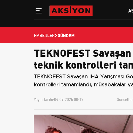
A
GÜNDEM
HABERLER
TEKNOFEST Savaşan İH
teknik kontrolleri t
TEKNOFEST Savaşan İHA Yarışması Gökçe
kontrolleri tamamlandı, müsabakalar ya
Yayın Tarihi:
04.09.2025 00:17
Güncellem