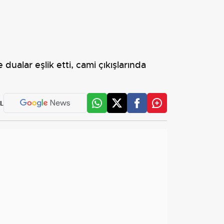
i
alar eşlik etti, cami çıkışlarında
L