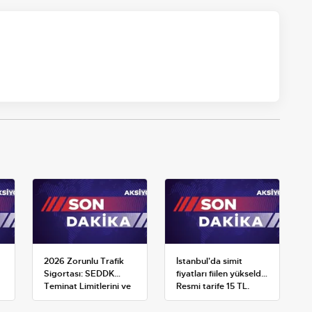
2026 Zorunlu Trafik
İstanbul'da simit
Sigortası: SEDDK
fiyatları fiilen yükseldi:
Teminat Limitlerini ve
Resmi tarife 15 TL,
Çoklu Araç Tarifesini
satışlar 20-25 TL'ye
Yeniden Belirledi
çıktı