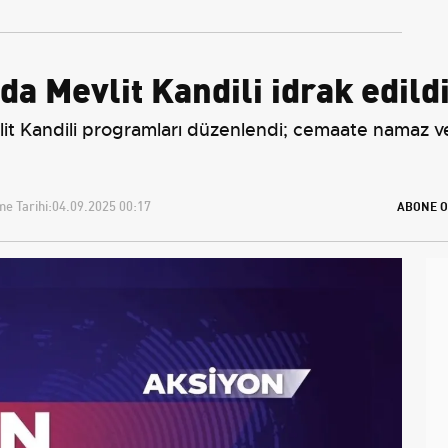
a Mevlit Kandili idrak edild
 Kandili programları düzenlendi; cemaate namaz ve du
e Tarihi:
04.09.2025 00:17
ABONE O