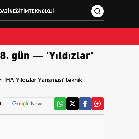
GAZIN
EĞITIM
TEKNOLOJI
. gün — 'Yıldızlar'
HA Yıldızlar Yarışması' teknik
L