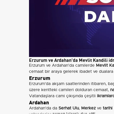
Erzurum ve Ardahan'da Mevlit Kandili idr
Erzurum ve Ardahan'da camilerde
Mevlit Ka
cemaat bir araya gelerek ibadet ve dualara k
Erzurum
Erzurum'da akşam saatlerinden itibaren, ba
üzere kentteki camileri dolduran cemaat,
na
Vatandaşlara cami çıkışında çeşitli
ikramlar
Ardahan
Ardahan'da da
Serhat Ulu
,
Merkez
ve
tarih