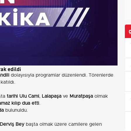
ak edildi
ndili
dolayısıyla programlar düzenlendi. Törenlerde
atıldı.
şta
tarihi Ulu Cami
,
Lalapaşa
ve
Muratpaşa
olmak
maz kılıp dua etti
.
da
bulunuldu.
i Derviş Bey
başta olmak üzere camilere gelen