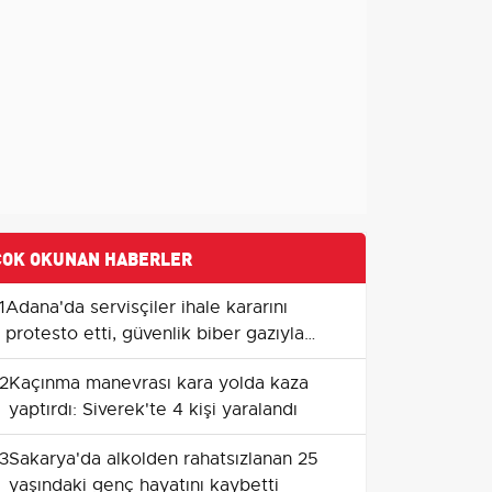
ÇOK OKUNAN HABERLER
1
Adana'da servisçiler ihale kararını
protesto etti, güvenlik biber gazıyla
müdahale etti
2
Kaçınma manevrası kara yolda kaza
yaptırdı: Siverek'te 4 kişi yaralandı
3
Sakarya'da alkolden rahatsızlanan 25
yaşındaki genç hayatını kaybetti