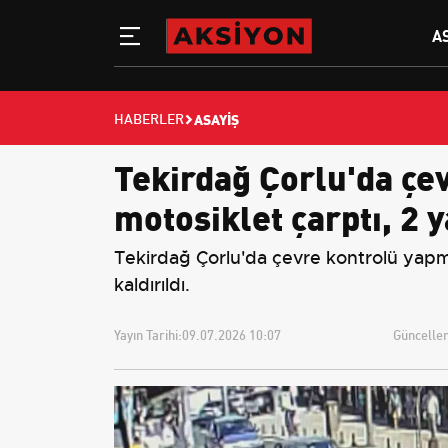
A
ASAYIŞ
HABERLER
Tekirdağ Çorlu'da çe
motosiklet çarptı, 2 y
Tekirdağ Çorlu'da çevre kontrolü yapm
kaldırıldı.
Yayın Tarihi:
09.07.2026 10:07
Güncellem