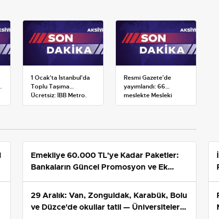
1 Ocak'ta İstanbul'da
Resmi Gazete'de
:
Toplu Taşıma
yayımlandı: 66
Ücretsiz: İBB Metro,
meslekte Mesleki
Metrobüs ve Otobüs
Yeterlilik Belgesi
Ek Seferlerini Açıkladı
zorunluluğu
1
Emekliye 60.000 TL'ye Kadar Paketler:
Bankaların Güncel Promosyon ve Ek
Avantajları
29 Aralık: Van, Zonguldak, Karabük, Bolu
ve Düzce'de okullar tatil — Üniversiteler
ne durumda?