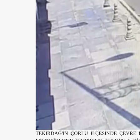
TEKİRDAĞ'IN ÇORLU İLÇESİNDE ÇEVR