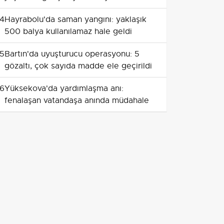
4
Hayrabolu'da saman yangını: yaklaşık
500 balya kullanılamaz hale geldi
5
Bartın'da uyuşturucu operasyonu: 5
gözaltı, çok sayıda madde ele geçirildi
6
Yüksekova'da yardımlaşma anı:
fenalaşan vatandaşa anında müdahale