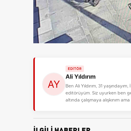
EDİTÖR
Ali Yıldırım
Ben Ali Yıldırım, 31 yaşındayım
editörüyüm. Siz uyurken ben gele
altında çalışmaya alışkınım ama
İLGİLİ HABERLER