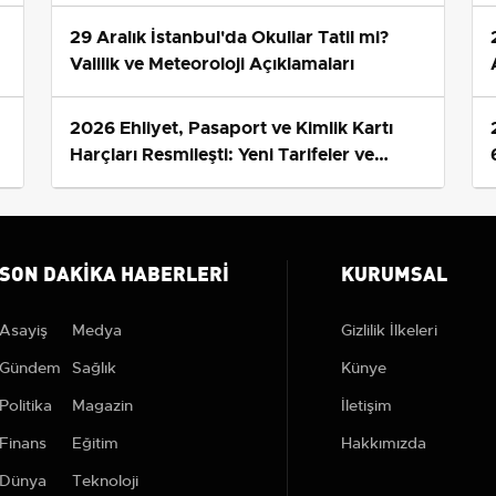
29 Aralık İstanbul'da Okullar Tatil mi?
Valilik ve Meteoroloji Açıklamaları
2026 Ehliyet, Pasaport ve Kimlik Kartı
s
Harçları Resmileşti: Yeni Tarifeler ve
Geçerlilik Tarihi
SON DAKIKA HABERLERI
KURUMSAL
Asayiş
Medya
Gizlilik İlkeleri
Gündem
Sağlık
Künye
Politika
Magazin
İletişim
Finans
Eğitim
Hakkımızda
Dünya
Teknoloji