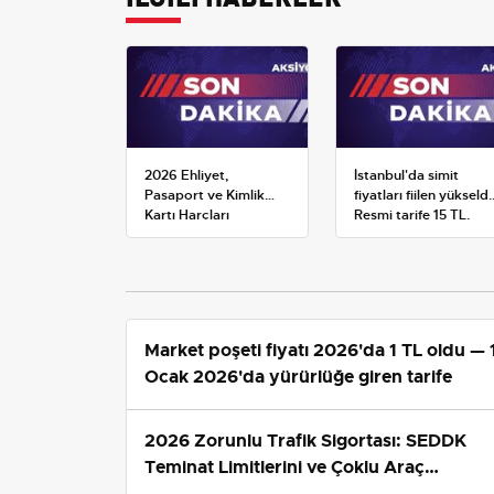
2026 Ehliyet,
İstanbul'da simit
Pasaport ve Kimlik
fiyatları fiilen yükseldi
Kartı Harçları
Resmi tarife 15 TL,
Resmileşti: Yeni
satışlar 20-25 TL'ye
Tarifeler ve Geçerlilik
çıktı
Tarihi
Market poşeti fiyatı 2026'da 1 TL oldu — 
Ocak 2026'da yürürlüğe giren tarife
2026 Zorunlu Trafik Sigortası: SEDDK
Teminat Limitlerini ve Çoklu Araç
Tarifesini Yeniden Belirledi