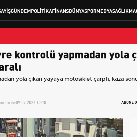
SAYIŞ
GÜNDEM
POLITIKA
FINANS
DÜNYA
SPOR
MEDYA
SAĞLIK
MA
vre kontrolü yapmadan yola ç
aralı
adan yola çıkan yayaya motosiklet çarptı; kaza sonu
e Tarihi:
09.07.2026 10:18
ABONE O