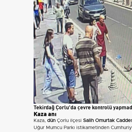
Tekirdağ Çorlu'da çevre kontrolü yapmada
Kaza anı
Kaza,
dün
Çorlu ilçesi
Salih Omurtak Caddes
Uğur Mumcu Parkı istikametinden Cumhuriye