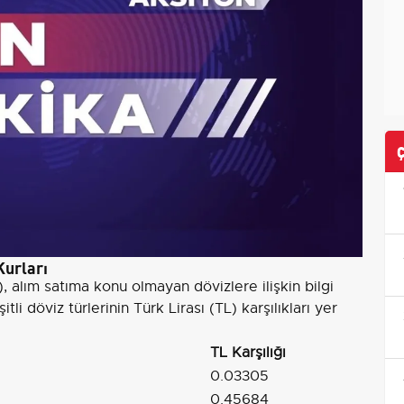
urları
alım satıma konu olmayan dövizlere ilişkin bilgi
li döviz türlerinin Türk Lirası (TL) karşılıkları yer
TL Karşılığı
0.03305
0.45684