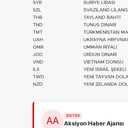
SYR
SURİYE LİRASI
SZL
SVAZİLAND LİLANG
THB
TAYLAND BAHTI
TND
TUNUS DİNARI
TMT
TÜRKMENİSTAN MA
UAH
UKRAYNA HRYVNAS
OMR
UMMAN RİYALİ
JOD
ÜRDÜN DİNARI
VND
VİETNAM DONGU
ILS
YENİ İSRAİL ŞEKELİ
TWD
YENİ TAYVAN DOLA
NZD
YENİ ZELANDA DOL
EDİTÖR
Aksiyon Haber Ajansı