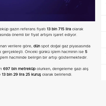
küp gazın referans fiyatı
13 bin 715 lira
olarak
sında önemli bir fiyat artışını işaret ediyor.
anan verilere göre,
dün
spot doğal gaz piyasasında
k gerçekleşti. Önceki günkü işlem hacminin ise
5
 işlem hacminde belirgin bir artışı göstermektedir.
rı
697 bin metreküp
olurken, dengeleme gazı alış
se
13 bin 29 lira 25 kuruş
olarak belirlendi.
31 metreküp
doğal gaz girişi gerçekleşirken, piyasa
bin 734 metreküp
olarak kayıtlara geçti.