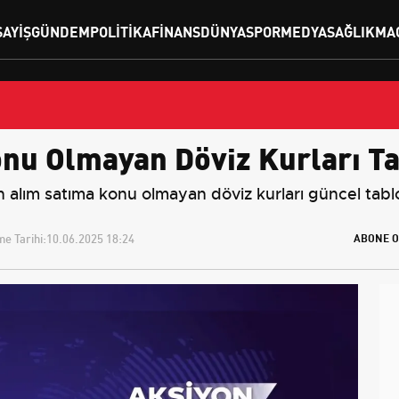
SAYIŞ
GÜNDEM
POLITIKA
FINANS
DÜNYA
SPOR
MEDYA
SAĞLIK
MA
nu Olmayan Döviz Kurları T
 alım satıma konu olmayan döviz kurları güncel tabl
e Tarihi:
10.06.2025 18:24
ABONE O