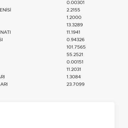
0.00301
ENİSİ
2.2155
1.2000
13.3289
NATI
11.1941
I
0.94326
101.7565
55.2521
0.00151
11.2031
RI
1.3084
ARI
23.7099