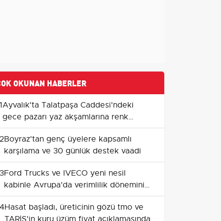
ÇOK OKUNAN HABERLER
1
Ayvalık'ta Talatpaşa Caddesi'ndeki
gece pazarı yaz akşamlarına renk
katıyor
2
Boyraz'tan genç üyelere kapsamlı
karşılama ve 30 günlük destek vaadi
3
Ford Trucks ve IVECO yeni nesil
kabinle Avrupa'da verimlilik dönemini
başlatıyor
4
Hasat başladı, üreticinin gözü tmo ve
TARİŞ'in kuru üzüm fiyat açıklamasında