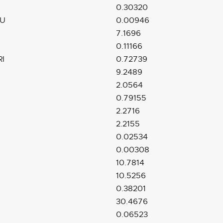
0.30320
SU
0.00946
7.1696
0.11166
I
0.72739
9.2489
2.0564
0.79155
2.2716
2.2155
0.02534
0.00308
10.7814
10.5256
0.38201
30.4676
0.06523