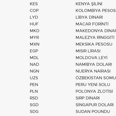
KES
KENYA ŞİLİNİ
COP
KOLOMBİYA PESO
LYD
LİBYA DİNARI
HUF
MACAR FORİNTİ
MKD
MAKEDONYA DİNAR
MYR
MALEZYA RİNGGİTİ
MXN
MEKSİKA PESOSU
EGP
MISIR LİRASI
MDL
MOLDOVA LEYİ
NAD
NAMİBYA DOLARI
NGN
NİJERYA NAİRASI
UZS
ÖZBEKİSTAN SOMU
PEN
PERU YENİ SOLU
PLN
POLONYA ZLOTİSİ
RSD
SIRP DİNARI
SGD
SİNGAPUR DOLARI
SDG
SUDAN POUNDU