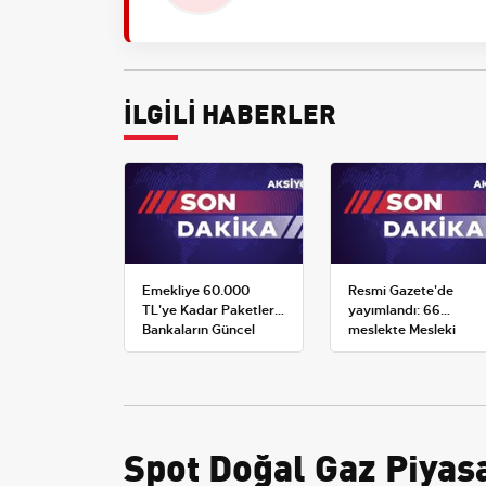
İLGİLİ HABERLER
Emekliye 60.000
Resmi Gazete'de
TL'ye Kadar Paketler:
yayımlandı: 66
Bankaların Güncel
meslekte Mesleki
Promosyon ve Ek
Yeterlilik Belgesi
Avantajları
zorunluluğu
Spot Doğal Gaz Piyasa