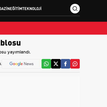
GAZIN
EĞITIM
TEKNOLOJI
ablosu
osu yayımlandı.
L