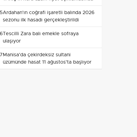
5
Ardahan'ın coğrafi işaretli balında 2026
sezonu ilk hasadı gerçekleştirildi
6
Tescilli Zara balı emekle sofraya
ulaşıyor
7
Manisa'da çekirdeksiz sultani
üzümünde hasat 11 ağustos'ta başlıyor