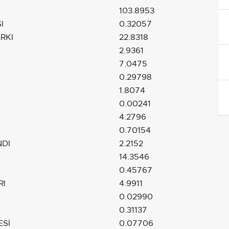
103.8953
I
0.32057
RKI
22.8318
2.9361
7.0475
0.29798
1.8074
0.00241
4.2796
0.70154
NDI
2.2152
14.3546
0.45767
RI
4.9911
0.02990
0.31137
ESİ
0.07706