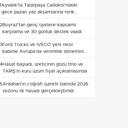
1
Ayvalık'ta Talatpaşa Caddesi'ndeki
gece pazarı yaz akşamlarına renk
katıyor
2
Boyraz'tan genç üyelere kapsamlı
karşılama ve 30 günlük destek vaadi
3
Ford Trucks ve IVECO yeni nesil
kabinle Avrupa'da verimlilik dönemini
başlatıyor
4
Hasat başladı, üreticinin gözü tmo ve
TARİŞ'in kuru üzüm fiyat açıklamasında
5
Ardahan'ın coğrafi işaretli balında 2026
sezonu ilk hasadı gerçekleştirildi
6
Tescilli Zara balı emekle sofraya
ulaşıyor
7
Manisa'da çekirdeksiz sultani