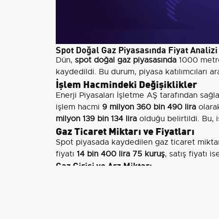
Spot Doğal Gaz Piyasasında Fiyat Analizi
Dün,
spot doğal gaz piyasasında
1000 metre
kaydedildi. Bu durum, piyasa katılımcıları ara
İşlem Hacmindeki Değişiklikler
Enerji Piyasaları İşletme AŞ tarafından sağl
işlem hacmi
9 milyon 360 bin 490 lira
olara
milyon 139 bin 134 lira
olduğu belirtildi. Bu,
Gaz Ticaret Miktarı ve Fiyatları
Spot piyasada kaydedilen gaz ticaret mikta
fiyatı
14 bin 400 lira 75 kuruş
, satış fiyatı i
Gaz Girişi ve Arz Miktarı
Türkiye'ye
dün
toplam
79 milyon 222 bin 6
arz edilen doğal gaz miktarı
79 milyon 681 