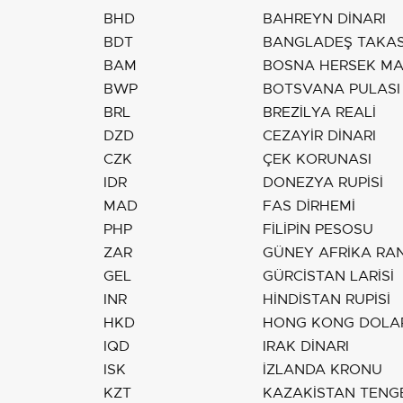
BHD
BAHREYN DİNARI
BDT
BANGLADEŞ TAKAS
BAM
BOSNA HERSEK MA
BWP
BOTSVANA PULASI
BRL
BREZİLYA REALİ
DZD
CEZAYİR DİNARI
CZK
ÇEK KORUNASI
IDR
DONEZYA RUPİSİ
MAD
FAS DİRHEMİ
PHP
FİLİPİN PESOSU
ZAR
GÜNEY AFRİKA RA
GEL
GÜRCİSTAN LARİSİ
INR
HİNDİSTAN RUPİSİ
HKD
HONG KONG DOLA
IQD
IRAK DİNARI
ISK
İZLANDA KRONU
KZT
KAZAKİSTAN TENG