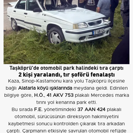
Taşköprü'de otomobil park halindeki tıra çarptı
2 kişi yaralandı, tır şoförü fenalaştı
Kaza, Sinop-Kastamonu kara yolu Taşköprü ilçesine
bağlı
Alatarla köyü ışıklarında
meydana geldi. Edinilen
bilgiye göre,
H.Ö.
,
41 AKV 753
plakalı Mercedes marka
tırını yol kenarına park etti.
Bu sırada
F.E.
yönetimindeki
37 AAN 424
plakalı
otomobil, sürücüsünün direksiyon hakimiyetini
kaybetmesi sonucu kontrolden çıkarak tıra arkadan
çarptı. Çarpmanın etkisiyle savrulan otomobil refüjde