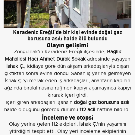
Karadeniz Ereğli'de bir kişi evinde doğal gaz
borusuna asılı halde ölü bulundu
Olayın gelişimi
Zonguldak’ın Karadeniz Ereğli ilçesinde,
Bağlık
Mahallesi Hacı Ahmet Durak Sokak
adresinde yaşayan
İshak Ç.
, iddiaya göre dün akşam arkadaşlarıyla dışarı
çıktıktan sonra evine döndü. Sabah iş yerine gelmeyen
İshak Ç.'yi merak eden iş arkadaşları, anahtarın kapının
ağzında bırakılmasına rağmen kapıyı açamayınca kapıyı
kırarak içeri girdi.
İçeri giren arkadaşları, şahsın
doğal gaz borusuna asılı
halde olduğunu görerek durumu
112 acil
hattına bildirdi.
İnceleme ve otopsi
Olay yerine gelen 112 ekipleri,
İshak Ç.
'nin yaşamını
yitirdiğini tespit etti. Olay yeri inceleme ekiplerinin