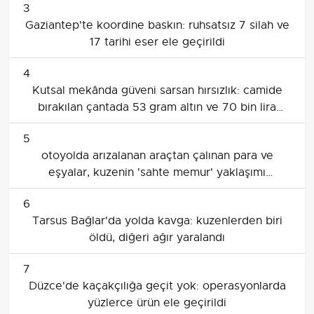
3
Gaziantep'te koordine baskın: ruhsatsız 7 silah ve
17 tarihi eser ele geçirildi
4
Kutsal mekânda güveni sarsan hırsızlık: camide
bırakılan çantada 53 gram altın ve 70 bin lira
çalındı
5
otoyolda arızalanan araçtan çalınan para ve
eşyalar, kuzenin 'sahte memur' yaklaşımı
soruşturma başlattı
6
Tarsus Bağlar'da yolda kavga: kuzenlerden biri
öldü, diğeri ağır yaralandı
7
Düzce'de kaçakçılığa geçit yok: operasyonlarda
yüzlerce ürün ele geçirildi