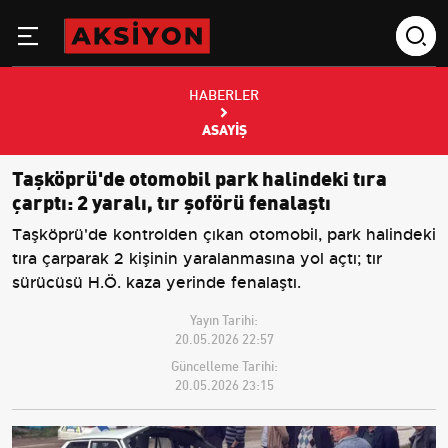
HABERLER
ASAYIŞ
Taşköprü'de otomobil park halindeki tıra
çarptı: 2 yaralı, tır şoförü fenalaştı
Taşköprü'de kontrolden çıkan otomobil, park halindeki
tıra çarparak 2 kişinin yaralanmasına yol açtı; tır
sürücüsü H.Ö. kaza yerinde fenalaştı.
Yayın Tarihi:
20.05.2026 22:57
Güncelleme Tarihi:
20.05.2026 23:15