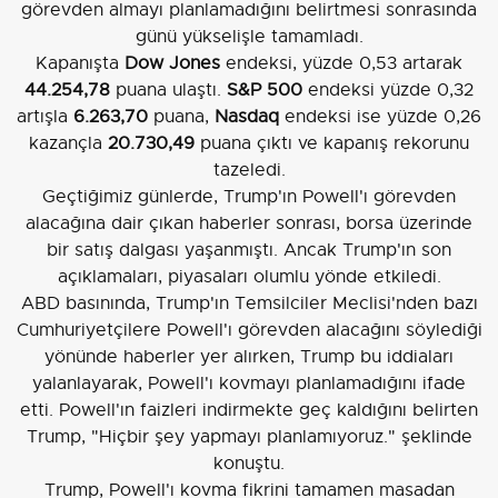
görevden almayı planlamadığını belirtmesi sonrasında
günü yükselişle tamamladı.
Kapanışta
Dow Jones
endeksi, yüzde 0,53 artarak
44.254,78
puana ulaştı.
S&P 500
endeksi yüzde 0,32
artışla
6.263,70
puana,
Nasdaq
endeksi ise yüzde 0,26
kazançla
20.730,49
puana çıktı ve kapanış rekorunu
tazeledi.
Geçtiğimiz günlerde, Trump'ın Powell'ı görevden
alacağına dair çıkan haberler sonrası, borsa üzerinde
bir satış dalgası yaşanmıştı. Ancak Trump'ın son
açıklamaları, piyasaları olumlu yönde etkiledi.
ABD basınında, Trump'ın Temsilciler Meclisi'nden bazı
Cumhuriyetçilere Powell'ı görevden alacağını söylediği
yönünde haberler yer alırken, Trump bu iddiaları
yalanlayarak, Powell'ı kovmayı planlamadığını ifade
etti. Powell'ın faizleri indirmekte geç kaldığını belirten
Trump, "Hiçbir şey yapmayı planlamıyoruz." şeklinde
konuştu.
Trump, Powell'ı kovma fikrini tamamen masadan