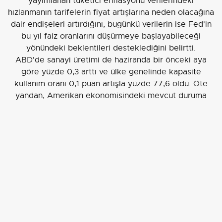
yayımlanan tüketici enflasyonu verilerindeki
hızlanmanın tarifelerin fiyat artışlarına neden olacağına
dair endişeleri artırdığını, bugünkü verilerin ise Fed'in
bu yıl faiz oranlarını düşürmeye başlayabileceği
yönündeki beklentileri desteklediğini belirtti.
ABD'de sanayi üretimi de haziranda bir önceki aya
göre yüzde 0,3 arttı ve ülke genelinde kapasite
kullanım oranı 0,1 puan artışla yüzde 77,6 oldu. Öte
yandan, Amerikan ekonomisindeki mevcut duruma
ilişkin değerlendirmelerin yer aldığı
"Bej Kitap"
raporu,
ekonomik belirsizliğin temkinliliğe neden olduğunu
ortaya koydu. Raporda, ekonomik faaliyetin mayıs
sonundan temmuz başına kadar hafif bir artış
gösterdiği belirtildi.
Ülkenin büyük bankaları da ikinci çeyrek finansal
sonuçlarını açıklamaya devam ederken, nisan-haziran
döneminde
Bank of America
'nın net karı yüzde 3,
Morgan Stanley
'nin net karı yüzde 15 ve
Goldman
Sachs
'ın net karı yüzde 22 artış gösterdi. Ancak