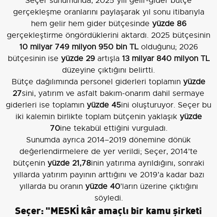
Seçer sunumunda, 2025 yılı gelir-gider bütçe
gerçekleşme oranlarını paylaşarak yıl sonu itibarıyla
hem gelir hem gider bütçesinde
yüzde 86
gerçekleştirme öngördüklerini aktardı. 2025 bütçesinin
10 milyar 749 milyon 950 bin TL
olduğunu; 2026
bütçesinin ise
yüzde 29
artışla
13 milyar 840 milyon TL
düzeyine çıktığını belirtti.
Bütçe dağılımında personel giderleri toplamın
yüzde
27
sini, yatırım ve asfalt bakım-onarım dahil sermaye
giderleri ise toplamın
yüzde 45
ini oluşturuyor. Seçer bu
iki kalemin birlikte toplam bütçenin yaklaşık
yüzde
70
ine tekabül ettiğini vurguladı.
Sunumda ayrıca 2014–2019 dönemine dönük
değerlendirmelere de yer verildi; Seçer, 2014’te
bütçenin
yüzde 21,78
inin yatırıma ayrıldığını, sonraki
yıllarda yatırım payının arttığını ve 2019’a kadar bazı
yıllarda bu oranın
yüzde 40
’ların üzerine çıktığını
söyledi.
Seçer: "MESKİ kâr amaçlı bir kamu şirketi