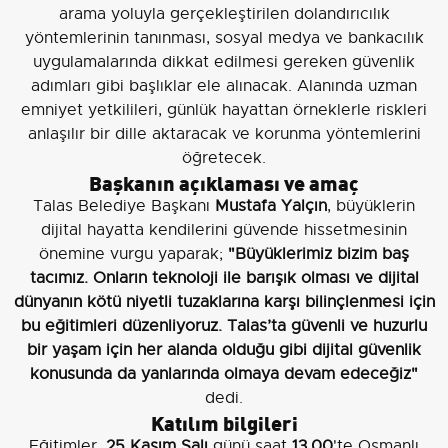
arama yoluyla gerçekleştirilen dolandırıcılık
yöntemlerinin tanınması, sosyal medya ve bankacılık
uygulamalarında dikkat edilmesi gereken güvenlik
adımları gibi başlıklar ele alınacak. Alanında uzman
emniyet yetkilileri, günlük hayattan örneklerle riskleri
anlaşılır bir dille aktaracak ve korunma yöntemlerini
öğretecek.
Başkanın açıklaması ve amaç
Talas Belediye Başkanı
Mustafa Yalçın
, büyüklerin
dijital hayatta kendilerini güvende hissetmesinin
önemine vurgu yaparak;
"Büyüklerimiz bizim baş
tacımız. Onların teknoloji ile barışık olması ve dijital
dünyanın kötü niyetli tuzaklarına karşı bilinçlenmesi için
bu eğitimleri düzenliyoruz. Talas’ta güvenli ve huzurlu
bir yaşam için her alanda olduğu gibi dijital güvenlik
konusunda da yanlarında olmaya devam edeceğiz"
dedi.
Katılım bilgileri
Eğitimler,
25 Kasım Salı
günü saat
13.00
'te Osmanlı