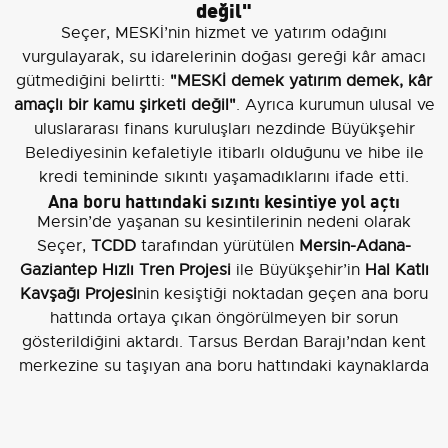
değil"
Seçer, MESKİ’nin hizmet ve yatırım odağını
vurgulayarak, su idarelerinin doğası gereği kâr amacı
gütmediğini belirtti:
"MESKİ demek yatırım demek, kâr
amaçlı bir kamu şirketi değil"
. Ayrıca kurumun ulusal ve
uluslararası finans kuruluşları nezdinde Büyükşehir
Belediyesinin kefaletiyle itibarlı olduğunu ve hibe ile
kredi temininde sıkıntı yaşamadıklarını ifade etti.
Ana boru hattındaki sızıntı kesintiye yol açtı
Mersin’de yaşanan su kesintilerinin nedeni olarak
Seçer,
TCDD
tarafından yürütülen
Mersin-Adana-
Gaziantep Hızlı Tren Projesi
ile Büyükşehir’in
Hal Katlı
Kavşağı Projesi
nin kesiştiği noktadan geçen ana boru
hattında ortaya çıkan öngörülmeyen bir sorun
gösterildiğini aktardı. Tarsus Berdan Barajı’ndan kent
merkezine su taşıyan ana boru hattındaki kaynaklarda
açılmalar ve contalardan su sızması olduğu belirtildi.
Seçer, ekiplerin deplase çalışmalarını yürüttüğünü ve
en hızlı şekilde suyun yeniden verileceğini söyledi.