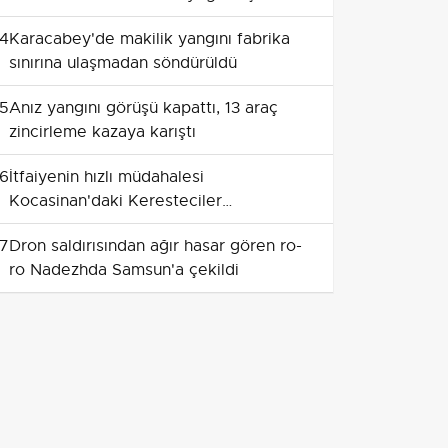
4
Karacabey'de makilik yangını fabrika
sınırına ulaşmadan söndürüldü
5
Anız yangını görüşü kapattı, 13 araç
zincirleme kazaya karıştı
6
İtfaiyenin hızlı müdahalesi
Kocasinan'daki Keresteciler
Sitesi'ndeki işyeri yangınının
7
Dron saldırısından ağır hasar gören ro-
büyümesini önledi
ro Nadezhda Samsun'a çekildi