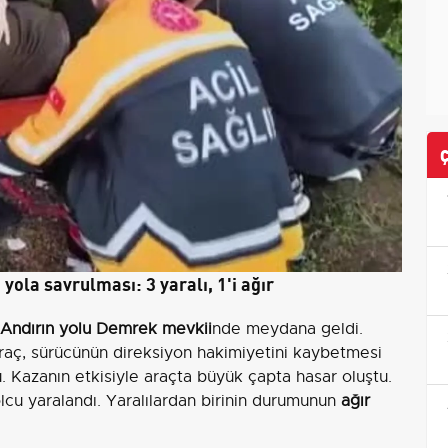
yola savrulması: 3 yaralı, 1'i ağır
ndırın yolu Demrek mevkii
nde meydana geldi.
 araç, sürücünün direksiyon hakimiyetini kaybetmesi
. Kazanın etkisiyle araçta büyük çapta hasar oluştu.
olcu yaralandı. Yaralılardan birinin durumunun
ağır