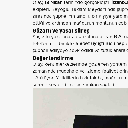
Olay,
13 Nisan
tarihinde gerçekleşti.
İstanbu
ekipleri, Beyoğlu Taksim Meydanı'nda şüphe 
sırasında şüphelinin alkollü bir kişiye yard
ettiği ve ardından mağdurun montunun cebin
Gözaltı ve yasal süreç
Suçüstü yakalanarak gözaltına alınan
B.A.
üz
telefonu ile birlikte
5 adet uyuşturucu hap
e
şüpheli adliyeye sevk edildi ve tutuklanara
Değerlendirme
Olay, kent merkezlerinde gözlenen yönteml
zamanında müdahale ve izleme faaliyetlerini
görülüyor. Yetkililerin hızlı takibi, mağdurun
sürece sevk edilmesine imkan sağladı.