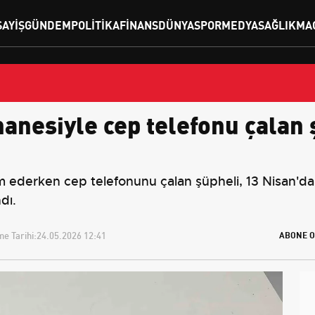
SAYIŞ
GÜNDEM
POLITIKA
FINANS
DÜNYA
SPOR
MEDYA
SAĞLIK
MA
anesiyle cep telefonu çalan 
m ederken cep telefonunu çalan şüpheli, 13 Nisan'da 
dı.
e Tarihi:
24.05.2026 12:41
ABONE O