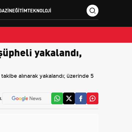
GAZIN
EĞITIM
TEKNOLOJI
şüpheli yakalandı,
takibe alınarak yakalandı; üzerinde 5
L