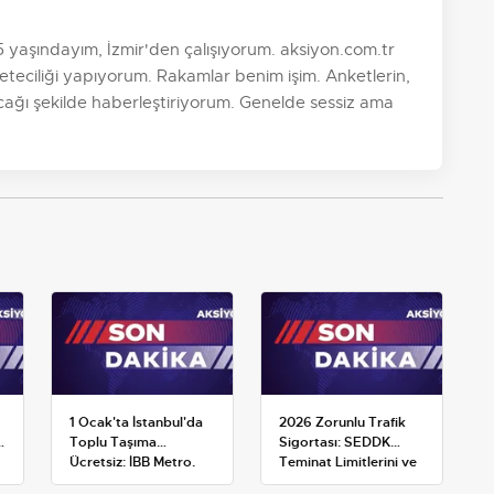
aşındayım, İzmir'den çalışıyorum. aksiyon.com.tr
teciliği yapıyorum. Rakamlar benim işim. Anketlerin,
ayacağı şekilde haberleştiriyorum. Genelde sessiz ama
1 Ocak'ta İstanbul'da
2026 Zorunlu Trafik
k
Toplu Taşıma
Sigortası: SEDDK
Ücretsiz: İBB Metro,
Teminat Limitlerini ve
Metrobüs ve Otobüs
Çoklu Araç Tarifesini