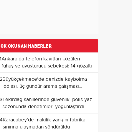
ÇOK OKUNAN HABERLER
1
Ankara'da telefon kayıtları çözülen
fuhuş ve uyuşturucu şebekesi: 14 gözaltı
2
Büyükçekmece'de denizde kaybolma
iddiası: üç gündür arama çalışması
devam ediyor
3
Tekirdağ sahillerinde güvenlik: polis yaz
sezonunda denetimleri yoğunlaştırdı
4
Karacabey'de makilik yangını fabrika
sınırına ulaşmadan söndürüldü