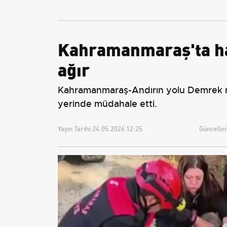
Tarifeler ve Geçerlilik
Tarihi
Kahramanmaraş'ta hafif
ağır
Kahramanmaraş-Andırın yolu Demrek mevki
yerinde müdahale etti.
Yayın Tarihi:
24.05.2026 12:25
Güncellem