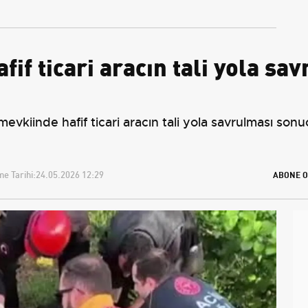
Ek Seferlerini Açıkladı
Yeniden Belirledi
 ticari aracın tali yola savr
inde hafif ticari aracın tali yola savrulması sonucu 3
e Tarihi:
24.05.2026 12:29
ABONE O