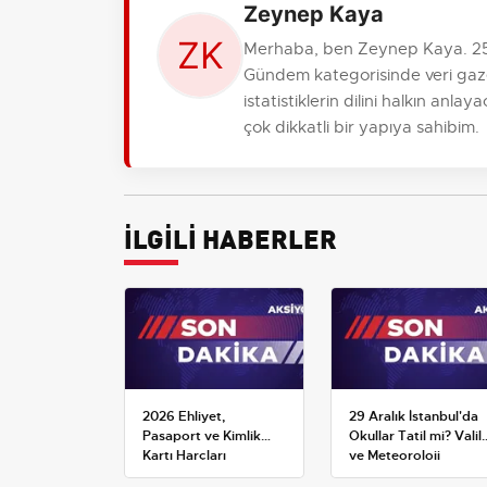
Zeynep Kaya
Merhaba, ben Zeynep Kaya. 25 y
Gündem kategorisinde veri gaze
istatistiklerin dilini halkın anl
çok dikkatli bir yapıya sahibim.
İLGİLİ HABERLER
2026 Ehliyet,
29 Aralık İstanbul'da
Pasaport ve Kimlik
Okullar Tatil mi? Valili
Kartı Harçları
ve Meteoroloji
Resmileşti: Yeni
Açıklamaları