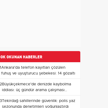
ÇOK OKUNAN HABERLER
1
Ankara'da telefon kayıtları çözülen
fuhuş ve uyuşturucu şebekesi: 14 gözaltı
2
Büyükçekmece'de denizde kaybolma
iddiası: üç gündür arama çalışması
devam ediyor
3
Tekirdağ sahillerinde güvenlik: polis yaz
sezonunda denetimleri yoğunlaştırdı