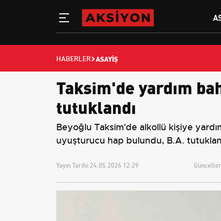
A
ASAYIŞ
HABERLER
Taksim'de yardım bah
tutuklandı
Beyoğlu Taksim'de alkollü kişiye yardı
uyuşturucu hap bulundu, B.A. tutuklan
Yayın Tarihi:
24.05.2026 12:29
Güncellem