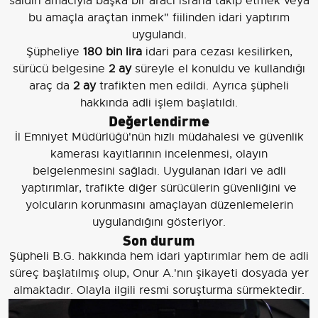
saldırı amacıyla başka bir aracı ısrarla takip etmek veya
bu amaçla araçtan inmek" fiilinden idari yaptırım
uygulandı.
Şüpheliye
180 bin lira
idari para cezası kesilirken,
sürücü belgesine
2 ay
süreyle el konuldu ve kullandığı
araç da
2 ay
trafikten men edildi. Ayrıca şüpheli
hakkında adli işlem başlatıldı.
Değerlendirme
İl Emniyet Müdürlüğü'nün hızlı müdahalesi ve güvenlik
kamerası kayıtlarının incelenmesi, olayın
belgelenmesini sağladı. Uygulanan idari ve adli
yaptırımlar, trafikte diğer sürücülerin güvenliğini ve
yolcuların korunmasını amaçlayan düzenlemelerin
uygulandığını gösteriyor.
Son durum
Şüpheli B.G. hakkında hem idari yaptırımlar hem de adli
süreç başlatılmış olup, Onur A.'nın şikayeti dosyada yer
almaktadır. Olayla ilgili resmi soruşturma sürmektedir.