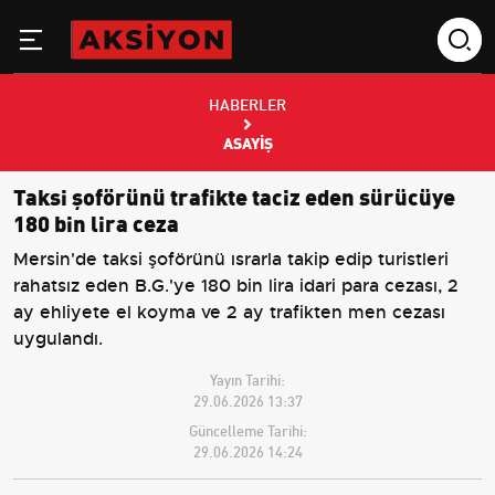
HABERLER
ASAYIŞ
Taksi şoförünü trafikte taciz eden sürücüye
180 bin lira ceza
Mersin'de taksi şoförünü ısrarla takip edip turistleri
rahatsız eden B.G.'ye 180 bin lira idari para cezası, 2
ay ehliyete el koyma ve 2 ay trafikten men cezası
uygulandı.
Yayın Tarihi:
29.06.2026 13:37
Güncelleme Tarihi:
29.06.2026 14:24