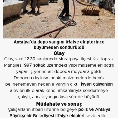
Antalya'da depo yangını itfaiye ekiplerince
büyümeden söndürüldü
Olay
Olay, saat
12.30
sıralarında Muratpaşa ilçesi Kızıltoprak
Mahallesi
997 sokak
üzerindeki yapı malzemeleri satışı
yapan iş yerine ait depoda meydana geldi.
Deponun dış kısmındaki malzemelerde henüz
belirlenemeyen nedenle yangın çıktı.
İşyeri çalışanları
alevleri ilk olarak kendi imkanlarıyla söndürmeye
çalıştı, ancak yangın kısa sürede büyüdü.
Müdahale ve sonuç
Çalışanların ihbarı üzerine bölgeye
polis ve Antalya
Büyükşehir Belediyesi itfaiye ekipleri
sevk edildi.