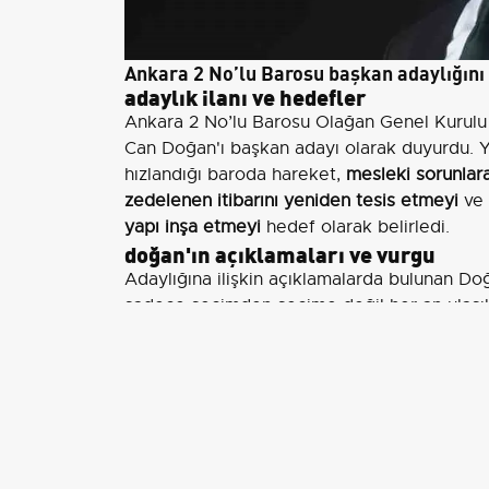
Ankara 2 No’lu Barosu başkan adaylığını
adaylık ilanı ve hedefler
Ankara 2 No’lu Barosu Olağan Genel Kurulu 
Can Doğan'ı başkan adayı olarak duyurdu. 
hızlandığı baroda hareket,
mesleki sorunlar
zedelenen itibarını yeniden tesis etmeyi
ve
yapı inşa etmeyi
hedef olarak belirledi.
doğan'ın açıklamaları ve vurgu
Adaylığına ilişkin açıklamalarda bulunan Doğ
sadece seçimden seçime değil her an ulaşıla
sistemimizin en büyük teminatıdır. Kimseyi 
akıldan ve 'biz' olma iradesinden alan kaps
Mesleki gücümüzü ve itibarımızı yükseltecek
değil, omuz omuza hep birlikte mücadele e
Doğan, baroların üstlendiği tarihi ve toplum
'Baromuz; hukuk mücadelesinin, meslek onur