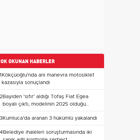
ÇOK OKUNAN HABERLER
1
Kökçüoğlu'nda ani manevra motosiklet
kazasıyla sonuçlandı
2
Bayiden 'sıfır' aldığı Tofaş Fiat Egea
boyalı çıktı, modelinin 2025 olduğu
belirlendi
3
Kumluca’da aranan 3 hükümlü yakalandı
4
Belediye ihaleleri soruşturmasında iki
sanık adli kontrolle serbest