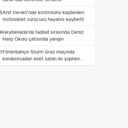
5
Anıt mevkii'nde kontrolünü kaybeden
motosiklet sürücüsü hayatını kaybetti
6
Heybeliada'da tadilat sırasında Deniz
Harp Okulu çatısında yangın
7
Fenerbahçe-Sturm Graz maçında
karaborsadan bilet satan iki şüpheli
tutuklandı