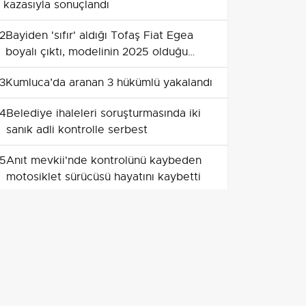
kazasıyla sonuçlandı
2
Bayiden 'sıfır' aldığı Tofaş Fiat Egea
boyalı çıktı, modelinin 2025 olduğu
belirlendi
3
Kumluca’da aranan 3 hükümlü yakalandı
4
Belediye ihaleleri soruşturmasında iki
sanık adli kontrolle serbest
5
Anıt mevkii'nde kontrolünü kaybeden
motosiklet sürücüsü hayatını kaybetti
6
Heybeliada'da tadilat sırasında Deniz
Harp Okulu çatısında yangın
7
Fenerbahçe-Sturm Graz maçında
karaborsadan bilet satan iki şüpheli
tutuklandı