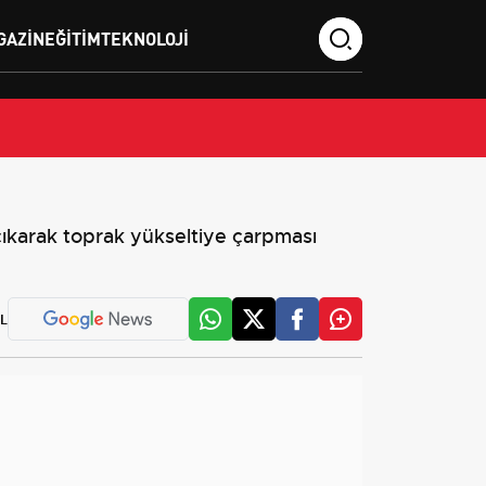
GAZIN
EĞITIM
TEKNOLOJI
ıkarak toprak yükseltiye çarpması
L