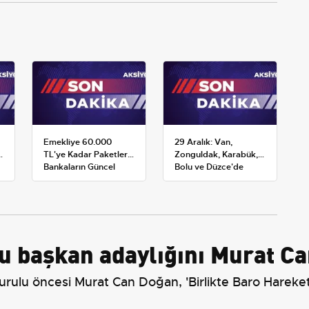
Emekliye 60.000
29 Aralık: Van,
TL'ye Kadar Paketler:
Zonguldak, Karabük,
Bankaların Güncel
Bolu ve Düzce'de
Promosyon ve Ek
okullar tatil —
Avantajları
Üniversiteler ne
durumda?
u başkan adaylığını Murat Ca
rulu öncesi Murat Can Doğan, 'Birlikte Baro Hareke