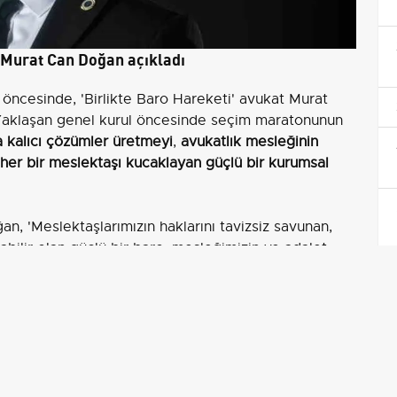
 Murat Can Doğan açıkladı
öncesinde, 'Birlikte Baro Hareketi' avukat Murat
Yaklaşan genel kurul öncesinde seçim maratonunun
a kalıcı çözümler üretmeyi
,
avukatlık mesleğinin
her bir meslektaşı kucaklayan güçlü bir kurumsal
an, 'Meslektaşlarımızın haklarını tavizsiz savunan,
bilir olan güçlü bir baro, mesleğimizin ve adalet
ötekileştirmeden, gücünü kişilerden değil ortak
ayıcı bir dayanışma modeli kurmak için geliyoruz.
 bu yeni dönemi, sorunları halının altına süpürerek
derek inşa edeceğiz' dedi.
sal misyona da dikkat çekerek şunları söyledi:
unun, adalet arayışının ve meslektaş