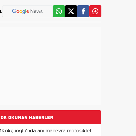
L
ÇOK OKUNAN HABERLER
1
Kökçüoğlu'nda ani manevra motosiklet