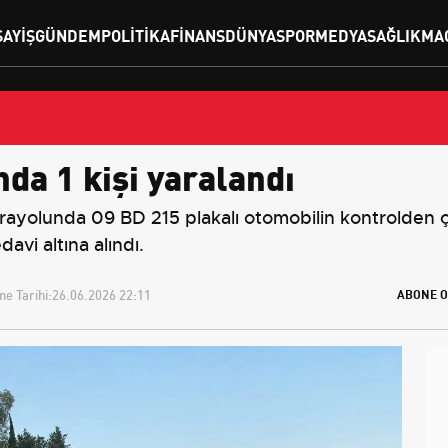
SAYIŞ
GÜNDEM
POLITIKA
FINANS
DÜNYA
SPOR
MEDYA
SAĞLIK
MA
nda 1 kişi yaralandı
rayolunda 09 BD 215 plakalı otomobilin kontrolden ç
avi altına alındı.
e Tarihi:
26.06.2026 22:11
ABONE O