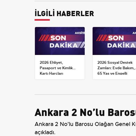
İLGİLİ HABERLER
2026 Ehliyet,
2026 Sosyal Destek
Pasaport ve Kimlik
Zamları: Evde Bakım,
Kartı Harçları
65 Yaş ve Engelli
Resmileşti: Yeni
Maaşlarında Yeni
Tarifeler ve Geçerlilik
Tahminler
Tarihi
Ankara 2 No’lu Baros
Ankara 2 No’lu Barosu Olağan Genel Ku
açıkladı.