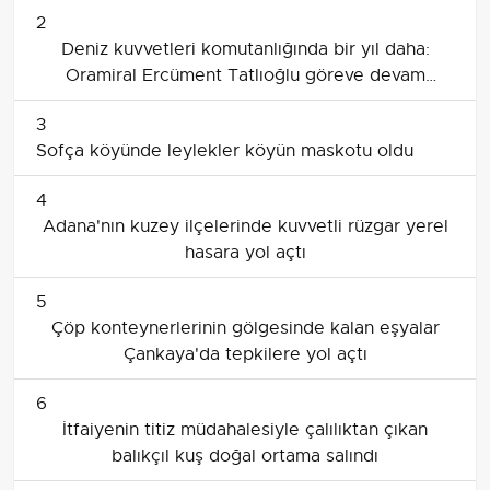
2
Deniz kuvvetleri komutanlığında bir yıl daha:
Oramiral Ercüment Tatlıoğlu göreve devam
edecek
3
Sofça köyünde leylekler köyün maskotu oldu
4
Adana'nın kuzey ilçelerinde kuvvetli rüzgar yerel
hasara yol açtı
5
Çöp konteynerlerinin gölgesinde kalan eşyalar
Çankaya'da tepkilere yol açtı
6
İtfaiyenin titiz müdahalesiyle çalılıktan çıkan
balıkçıl kuş doğal ortama salındı