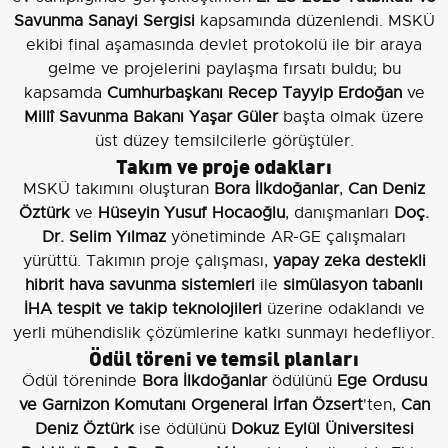
Savunma Sanayi Sergisi
kapsamında düzenlendi. MSKÜ
ekibi final aşamasında devlet protokolü ile bir araya
gelme ve projelerini paylaşma fırsatı buldu; bu
kapsamda
Cumhurbaşkanı Recep Tayyip Erdoğan
ve
Millî Savunma Bakanı Yaşar Güler
başta olmak üzere
üst düzey temsilcilerle görüştüler.
Takım ve proje odakları
MSKÜ takımını oluşturan
Bora İlkdoğanlar
,
Can Deniz
Öztürk
ve
Hüseyin Yusuf Hocaoğlu
, danışmanları
Doç.
Dr. Selim Yılmaz
yönetiminde AR-GE çalışmaları
yürüttü. Takımın proje çalışması,
yapay zeka destekli
hibrit hava savunma sistemleri
ile
simülasyon tabanlı
İHA tespit ve takip teknolojileri
üzerine odaklandı ve
yerli mühendislik çözümlerine katkı sunmayı hedefliyor.
Ödül töreni ve temsil planları
Ödül töreninde
Bora İlkdoğanlar
ödülünü
Ege Ordusu
ve Garnizon Komutanı Orgeneral İrfan Özsert
'ten,
Can
Deniz Öztürk
ise ödülünü
Dokuz Eylül Üniversitesi