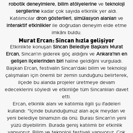
robotik deneyimlere
,
bilim atölyelerine
ve
teknoloji
sergilerine
kadar çok sayıda etkinlik yer aldı.
Katılımcılar
dron gösterileri
,
simülasyon alanları
ve
interaktif etkinlikler
ile doğrudan deneyim elde etme
imkânı buldu.
Murat Ercan: Sincan hızla gelişiyor
Etkinlikte konuşan
Sincan Belediye Başkanı Murat
Ercan
, Sincan’ın giderek göç aldığını ve
Ankara’nın en
gelişen ilçelerinden biri
haline geldiğini vurguladı.
Başkan Ercan, festivalin Sincan’daki bilim ve teknoloji
çalışmaları için önemli bir zemin sunduğunu belirterek,
ilçede bu alanda projeler üretmeye devam
edeceklerini söyledi ve etkinliğe tüm Sincanlıları davet
etti.
Ercan, etkinlik alanı ve katılımla ilgili şu ifadeleri
kullandı: "İçinde bulunduğumuz alan açık meydan ve
yeni belediye binamızın da önü. Burası Sincan’ın yeni
yüzü diyebilirim. Burada geniş katılımlı bir etkinlik
yapıyoruz. Bilim ve teknoloji festivali yapıyoruz. Çok