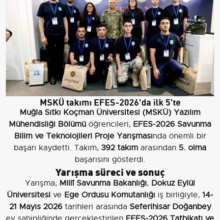
MSKÜ takımı EFES-2026'da ilk 5'te
Muğla Sıtkı Koçman Üniversitesi (MSKÜ) Yazılım
Mühendisliği Bölümü
öğrencileri,
EFES-2026 Savunma
Bilim ve Teknolojileri Proje Yarışması
nda önemli bir
başarı kaydetti. Takım,
392 takım
arasından
5. olma
başarısını gösterdi.
Yarışma süreci ve sonuç
Yarışma;
Millî Savunma Bakanlığı
,
Dokuz Eylül
Üniversitesi
ve
Ege Ordusu Komutanlığı
iş birliğiyle,
14-
21 Mayıs 2026
tarihleri arasında
Seferihisar Doğanbey
ev sahipliğinde gerçekleştirilen
EFES-2026 Tatbikatı ve