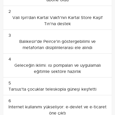
abone oldu
2
Vali Işın'dan Kartal Vakfı'nın Kartal Store Kaşif
Tırı'na destek
3
Balıkesir'de Peirce'in göstergebilimi ve
metaforları disiplinlerarası ele alındı
4
Geleceğin iklimi: ısı pompaları ve uygulamalı
eğitimle sektöre hazırlık
5
Tarsus'ta çocuklar teleskopla güneşi keşfetti
6
İnternet kullanımı yükseliyor: e-devlet ve e-ticaret
öne çıktı