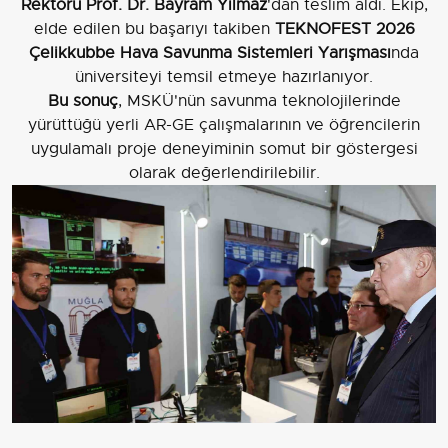
Rektörü Prof. Dr. Bayram Yılmaz
'dan teslim aldı. Ekip,
elde edilen bu başarıyı takiben
TEKNOFEST 2026
Çelikkubbe Hava Savunma Sistemleri Yarışması
nda
üniversiteyi temsil etmeye hazırlanıyor.
Bu sonuç
, MSKÜ'nün savunma teknolojilerinde
yürüttüğü yerli AR-GE çalışmalarının ve öğrencilerin
uygulamalı proje deneyiminin somut bir göstergesi
olarak değerlendirilebilir.