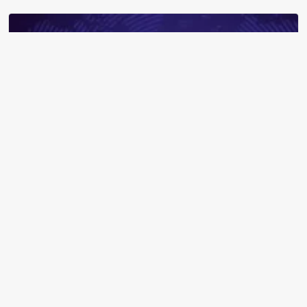
Taşacak Bu Deniz 13. bölüm neden yok? TRT 1, 2 Ocak yayın planını
değiştirdi