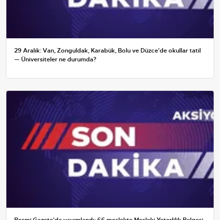
29 Aralık: Van, Zonguldak, Karabük, Bolu ve Düzce'de okullar tatil
— Üniversiteler ne durumda?
Resmi Gazete'de yayımlandı: 66 meslekte Mesleki Yeterlilik Belgesi