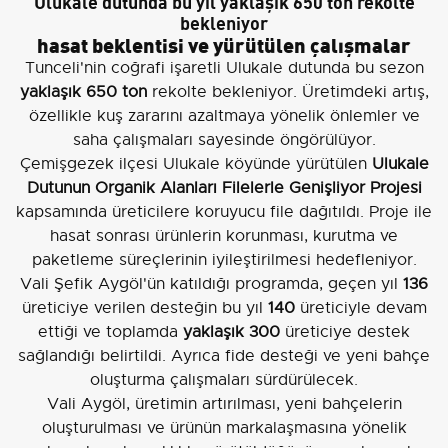
Ulukale dutunda bu yıl yaklaşık 650 ton rekolte
bekleniyor
hasat beklentisi ve yürütülen çalışmalar
Tunceli'nin coğrafi işaretli Ulukale dutunda bu sezon
yaklaşık 650 ton
rekolte bekleniyor. Üretimdeki artış,
özellikle kuş zararını azaltmaya yönelik önlemler ve
saha çalışmaları sayesinde öngörülüyor.
Çemişgezek ilçesi Ulukale köyünde yürütülen
Ulukale
Dutunun Organik Alanları Filelerle Genişliyor Projesi
kapsamında üreticilere koruyucu file dağıtıldı. Proje ile
hasat sonrası ürünlerin korunması, kurutma ve
paketleme süreçlerinin iyileştirilmesi hedefleniyor.
Vali Şefik Aygöl'ün katıldığı programda, geçen yıl
136
üreticiye verilen desteğin bu yıl
140
üreticiyle devam
ettiği ve toplamda
yaklaşık 300
üreticiye destek
sağlandığı belirtildi. Ayrıca fide desteği ve yeni bahçe
oluşturma çalışmaları sürdürülecek.
Vali Aygöl, üretimin artırılması, yeni bahçelerin
oluşturulması ve ürünün markalaşmasına yönelik