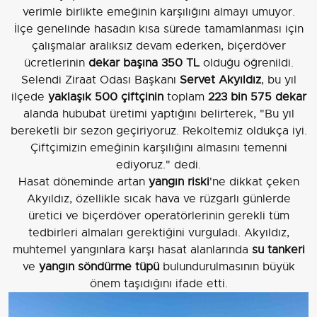
verimle birlikte emeğinin karşılığını almayı umuyor.
İlçe genelinde hasadın kısa sürede tamamlanması için
çalışmalar aralıksız devam ederken, biçerdöver
ücretlerinin
dekar başına 350 TL
olduğu öğrenildi.
Selendi Ziraat Odası Başkanı
Servet Akyıldız
, bu yıl
ilçede
yaklaşık 500 çiftçinin
toplam
223 bin 575 dekar
alanda hububat üretimi yaptığını belirterek, "Bu yıl
bereketli bir sezon geçiriyoruz. Rekoltemiz oldukça iyi.
Çiftçimizin emeğinin karşılığını almasını temenni
ediyoruz." dedi.
Hasat döneminde artan
yangın riski
'ne dikkat çeken
Akyıldız, özellikle sıcak hava ve rüzgarlı günlerde
üretici ve biçerdöver operatörlerinin gerekli tüm
tedbirleri almaları gerektiğini vurguladı. Akyıldız,
muhtemel yangınlara karşı hasat alanlarında
su tankeri
ve
yangın söndürme tüpü
bulundurulmasının büyük
önem taşıdığını ifade etti.