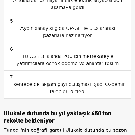
Artuklu'da 1,5 milyar liralık elektrik altyapısı son
aşamaya geldi
5
Aydın sanayisi gıda UR‑GE ile uluslararası
pazarlara hazırlanıyor
6
TÜİOSB 3. alanda 200 bin metrekareyle
yatırımcılara esnek ödeme ve anahtar teslim
fırsatı sunuyor
7
Esentepe'de akşam çayı buluşması: Şadi Özdemir
talepleri dinledi
Ulukale dutunda bu yıl yaklaşık 650 ton
rekolte bekleniyor
Tunceli'nin coğrafi işaretli Ulukale dutunda bu sezon