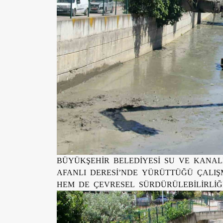
BÜYÜKŞEHİR BELEDİYESİ SU VE KANALİ
AFANLI DERESİ’NDE YÜRÜTTÜĞÜ ÇALIŞ
HEM DE ÇEVRESEL SÜRDÜRÜLEBİLİRLİĞ