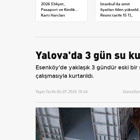
2026 Ehliyet,
İstanbul'da simit
Pasaport ve Kimlik
fiyatları fiilen yükseldi
Kartı Harçları
Resmi tarife 15 TL,
Resmileşti: Yeni
satışlar 20-25 TL'ye
Tarifeler ve Geçerlilik
çıktı
Tarihi
Yalova'da 3 gün su k
Esenköy'de yaklaşık 3 gündür eski bi
çalışmasıyla kurtarıldı.
Yayın Tarihi:
04.07.2026 10:44
Güncellem