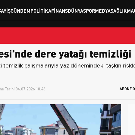
SAYIŞ
GÜNDEM
POLITIKA
FINANS
DÜNYA
SPOR
MEDYA
SAĞLIK
MA
si’nde dere yatağı temizliği
emizlik çalışmalarıyla yaz dönemindeki taşkın riskleri
e Tarihi:
04.07.2026 10:46
ABONE O