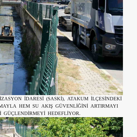
ZASYON İDARESİ (SASKİ), ATAKUM İLÇESİNDEKİ
MAYLA HEM SU AKIŞ GÜVENLİĞİNİ ARTIRMAYI
İ GÜÇLENDİRMEYİ HEDEFLİYOR.