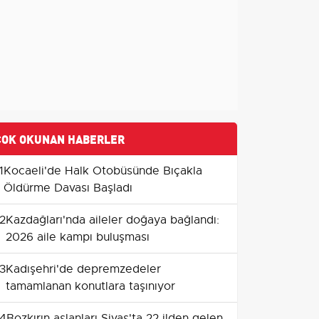
ÇOK OKUNAN HABERLER
1
Kocaeli'de Halk Otobüsünde Bıçakla
Öldürme Davası Başladı
2
Kazdağları'nda aileler doğaya bağlandı:
2026 aile kampı buluşması
3
Kadışehri'de depremzedeler
tamamlanan konutlara taşınıyor
4
Bozkırın aslanları Sivas'ta 22 ilden gelen