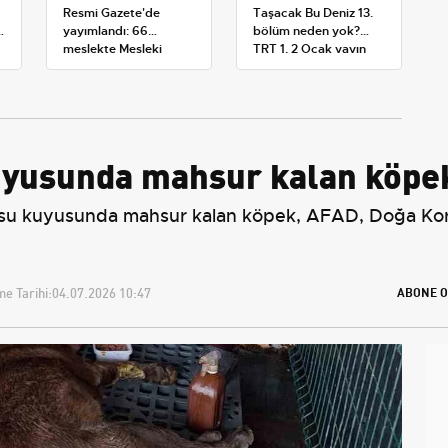
Resmi Gazete'de
Taşacak Bu Deniz 13.
:
yayımlandı: 66
bölüm neden yok?
meslekte Mesleki
TRT 1, 2 Ocak yayın
Yeterlilik Belgesi
planını değiştirdi
zorunluluğu
uyusunda mahsur kalan köpek
r su kuyusunda mahsur kalan köpek, AFAD, Doğa Koru
e Tarihi:
04.07.2026 10:47
ABONE O