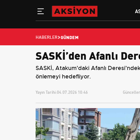
A
GÜNDEM
HABERLER
SASKİ’den Afanlı Dere
SASKİ, Atakum’daki Afanlı Deresi’ndeki t
önlemeyi hedefliyor.
Yayın Tarihi:
04.07.2026 10:46
Güncellem