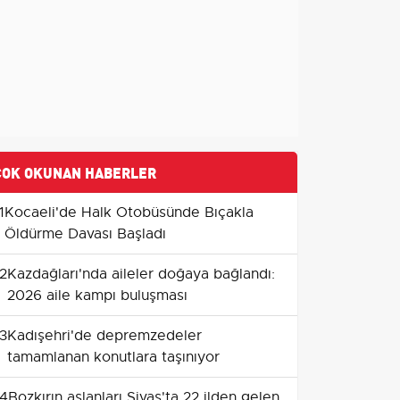
ÇOK OKUNAN HABERLER
1
Kocaeli'de Halk Otobüsünde Bıçakla
Öldürme Davası Başladı
2
Kazdağları'nda aileler doğaya bağlandı:
2026 aile kampı buluşması
3
Kadışehri'de depremzedeler
tamamlanan konutlara taşınıyor
4
Bozkırın aslanları Sivas'ta 22 ilden gelen