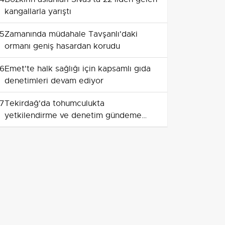
kangallarla yarıştı
5
Zamanında müdahale Tavşanlı'daki
ormanı geniş hasardan korudu
6
Emet'te halk sağlığı için kapsamlı gıda
denetimleri devam ediyor
7
Tekirdağ'da tohumculukta
yetkilendirme ve denetim gündeme
geldi