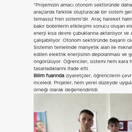
"Projemizin amacı otonom sektöründe daha il
araçlarda farklılık oluşturacak bir sistem gel
temassız fren sistemi’dir. Araç hareket hali
bakır bobinlerin etkileşimi sonucu oluşan e
enerji kısa devre çubuklarına aktarılıyor v
çalışabiliyor. Otonom sektöründe başarılı o
Sistemin temelinde manyetik alan ile mıknat
edilen elektrik enerjisinin depolanması ve 
öngörülüyor. Öğrenciler, sistemi hem kara h
tasarladıklarını ifade etti.
Bilim fuarında
ziyaretçiler, öğrencilerin çevre
inceledi. Projeler, hem yerel düzeyde uygu
örneği olarak değerlendirildi.