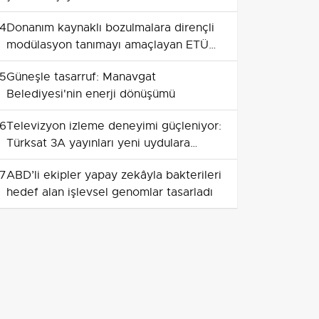
4
Donanım kaynaklı bozulmalara dirençli
modülasyon tanımayı amaçlayan ETÜ
ve AYBÜ projesine TÜBİTAK desteği
5
Güneşle tasarruf: Manavgat
Belediyesi'nin enerji dönüşümü
6
Televizyon izleme deneyimi güçleniyor:
Türksat 3A yayınları yeni uydulara
taşınıyor
7
ABD’li ekipler yapay zekâyla bakterileri
hedef alan işlevsel genomlar tasarladı