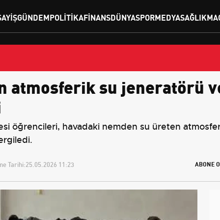
SAYIŞ
GÜNDEM
POLITIKA
FINANS
DÜNYA
SPOR
MEDYA
SAĞLIK
MA
n atmosferik su jeneratörü v
i
i öğrencileri, havadaki nemden su üreten atmosferik
ergiledi.
e Tarihi:
25.05.2026 11:23
ABONE O