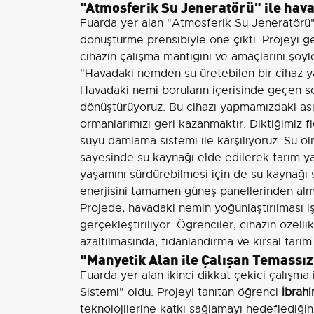
"Atmosferik Su Jeneratörü" ile hav
Fuarda yer alan "Atmosferik Su Jeneratörü" a
dönüştürme prensibiyle öne çıktı. Projeyi g
cihazın çalışma mantığını ve amaçlarını şöyle
"Havadaki nemden su üretebilen bir cihaz ya
Havadaki nemi boruların içerisinde geçen so
dönüştürüyoruz. Bu cihazı yapmamızdaki ası
ormanlarımızı geri kazanmaktır. Diktiğimiz fi
suyu damlama sistemi ile karşılıyoruz. Su o
sayesinde su kaynağı elde edilerek tarım ya
yaşamını sürdürebilmesi için de su kaynağı
enerjisini tamamen güneş panellerinden alm
Projede, havadaki nemin yoğunlaştırılması 
gerçekleştiriliyor. Öğrenciler, cihazın özelli
azaltılmasında, fidanlandırma ve kırsal tarım
"Manyetik Alan ile Çalışan Temassız
Fuarda yer alan ikinci dikkat çekici çalışma
Sistemi" oldu. Projeyi tanıtan öğrenci
İbrah
teknolojilerine katkı sağlamayı hedeflediğini 