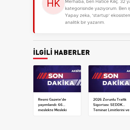
Merhaba, ben Hatice Kılıç. 32 y
kategorisinde yazıyorum. Ben işin
Yapay zeka, 'startup' ekosistemi
analitik bir yazarım.
İLGİLİ HABERLER
Resmi Gazete'de
2026 Zorunlu Trafik
yayımlandı: 66
Sigortası: SEDDK
meslekte Mesleki
Teminat Limitlerini ve
Yeterlilik Belgesi
Çoklu Araç Tarifesini
zorunluluğu
Yeniden Belirledi