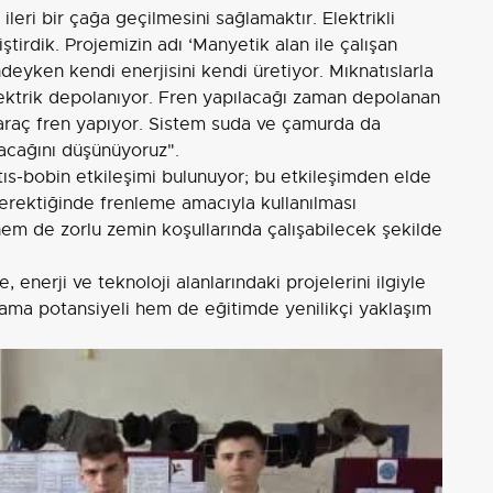
eri bir çağa geçilmesini sağlamaktır. Elektrikli
iştirdik. Projemizin adı ‘Manyetik alan ile çalışan
ndeyken kendi enerjisini kendi üretiyor. Mıknatıslarla
lektrik depolanıyor. Fren yapılacağı zaman depolanan
e araç fren yapıyor. Sistem suda ve çamurda da
lacağını düşünüyoruz".
ıs-bobin etkileşimi bulunuyor; bu etkileşimden elde
gerektiğinde frenleme amacıyla kullanılması
em de zorlu zemin koşullarında çalışabilecek şekilde
, enerji ve teknoloji alanlarındaki projelerini ilgiyle
lama potansiyeli hem de eğitimde yenilikçi yaklaşım