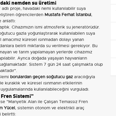
adaki nemden su üretimi
dlı proje, havadaki nemi kullanılabilir suya
eliştiren öğrencilerden
Mustafa Ferhat İstanbul
,
 anlattı:
ptık. Cihazımızın ismi atmosferik su jeneratörüdür.
ğutucu gazla yoğunlaştırarak kullanılabilen suya
l amacımız küresel ısınmadan dolayı yanan
danlara belirli miktarda su verilmesi gerekiyor. Bu
lmayan ve tarım yapılamayan yerlerde cihazımız
pılabilir. Ayrıca doğada yaşayan hayvanların
 sağlamaktadır. Sistem 7 gün 24 saat çalışmakta olup
aktadır".
işlemi
borulardan geçen soğutucu gaz
aracılığıyla
kle kuraklık ve küresel ısınmanın etkilerinin
 uygulamalarında kullanılabileceğini vurguladı.
 Fren Sistemi"
 ise "Manyetik Alan ile Çalışan Temassız Fren
im Yücel
, sistemin otonom ve elektrikli araç
belirtti: