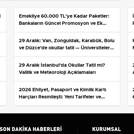
1
Emekliye 60.000 TL'ye Kadar Paketler:
Bankaların Güncel Promosyon ve Ek
Avantajları
29 Aralık: Van, Zonguldak, Karabük, Bolu
ve Düzce'de okullar tatil — Üniversiteler
ne durumda?
29 Aralık İstanbul'da Okullar Tatil mi?
Valilik ve Meteoroloji Açıklamaları
2026 Ehliyet, Pasaport ve Kimlik Kartı
s
Harçları Resmileşti: Yeni Tarifeler ve
Geçerlilik Tarihi
SON DAKIKA HABERLERI
KURUMSAL