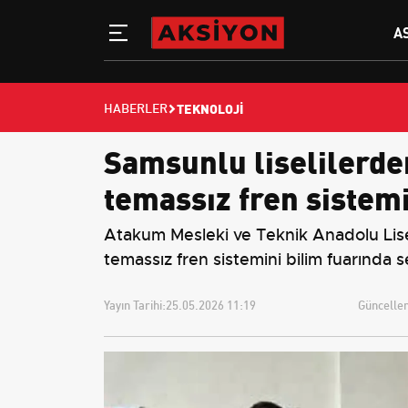
A
TEKNOLOJI
HABERLER
Samsunlu liselilerde
temassız fren sistem
Atakum Mesleki ve Teknik Anadolu Lises
temassız fren sistemini bilim fuarında s
Yayın Tarihi:
25.05.2026 11:19
Güncellem