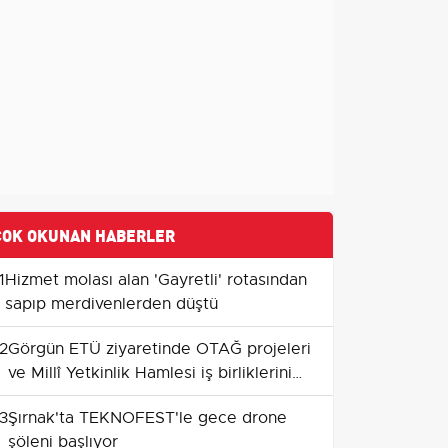
ÇOK OKUNAN HABERLER
1
Hizmet molası alan 'Gayretli' rotasından
sapıp merdivenlerden düştü
2
Görgün ETÜ ziyaretinde OTAĞ projeleri
ve Millî Yetkinlik Hamlesi iş birliklerini
gündeme taşıdı
3
Şırnak'ta TEKNOFEST'le gece drone
şöleni başlıyor