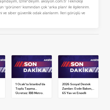
aşındayım, İzmir'deyim. aksiyon.com.tr Teknoloji
 'görünen' kısmından çok 'arka planı' ile ilgilenirim.
 ve siber güvenlik odak alanlarım. İleri görüşlü ve
1 Ocak'ta İstanbul'da
2026 Sosyal Destek
Toplu Taşıma
Zamları: Evde Bakım,
Ücretsiz: İBB Metro,
65 Yaş ve Engelli
Metrobüs ve Otobüs
Maaşlarında Yeni
Ek Seferlerini Açıkladı
Tahminler