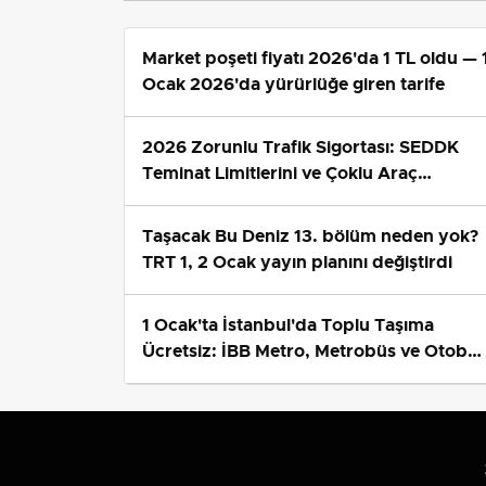
Market poşeti fiyatı 2026'da 1 TL oldu — 
Ocak 2026'da yürürlüğe giren tarife
2026 Zorunlu Trafik Sigortası: SEDDK
Teminat Limitlerini ve Çoklu Araç
Tarifesini Yeniden Belirledi
Taşacak Bu Deniz 13. bölüm neden yok?
TRT 1, 2 Ocak yayın planını değiştirdi
1 Ocak'ta İstanbul'da Toplu Taşıma
Ücretsiz: İBB Metro, Metrobüs ve Otobü
Ek Seferlerini Açıkladı