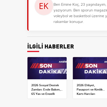
Ben Emine Koç, 23 yaşındayım, 
yazıyorum. Ben sporun magazinin
voleybol ve basketbol üzerine ya
rakamlar konuşur.
İLGİLİ HABERLER
2026 Sosyal Destek
2026 Ehliyet,
Zamları: Evde Bakım,
Pasaport ve Kimlik
65 Yaş ve Engelli
Kartı Harçları
Maaşlarında Yeni
Resmileşti: Yeni
Tahminler
Tarifeler ve Geçerlilik
Tarihi