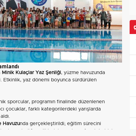
mamlandı
n
Minik Kulaçlar Yaz Şenliği
, yüzme havuzunda
di. Etkinlik, yaz dönemi boyunca sürdürülen
ik sporcular, programın finalinde düzenlenen
cı çocuklar, farklı kategorilerdeki yarışlarda
aldı.
e Havuzu
nda gerçekleştirildi; eğitim sürecini
er hem de öğrendiklerini uygulama fırsatı buldular.