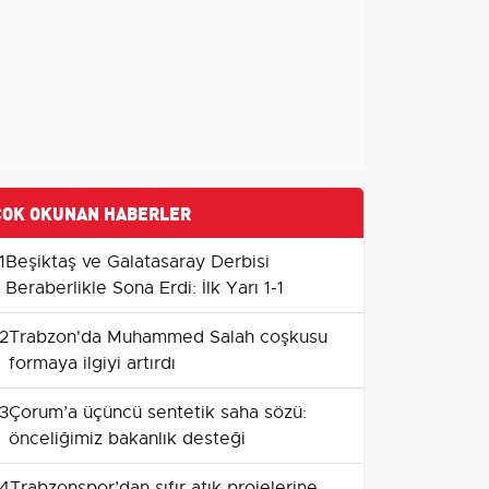
ÇOK OKUNAN HABERLER
1
Beşiktaş ve Galatasaray Derbisi
Beraberlikle Sona Erdi: İlk Yarı 1-1
2
Trabzon'da Muhammed Salah coşkusu
formaya ilgiyi artırdı
3
Çorum’a üçüncü sentetik saha sözü:
önceliğimiz bakanlık desteği
4
Trabzonspor’dan sıfır atık projelerine