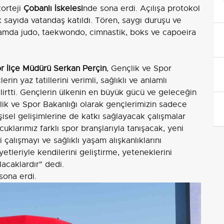
korteji
Çobanlı İskelesi
nde sona erdi. Açılışa protokol
ok sayıda vatandaş katıldı. Tören, saygı duruşu ve
gramda judo, taekwondo, cimnastik, boks ve capoeira
r İlçe Müdürü Serkan Perçin
, Gençlik ve Spor
in yaz tatillerini verimli, sağlıklı ve anlamlı
irtti. Gençlerin ülkenin en büyük gücü ve geleceğin
lik ve Spor Bakanlığı olarak gençlerimizin sadece
kişisel gelişimlerine de katkı sağlayacak çalışmalar
klarımız farklı spor branşlarıyla tanışacak, yeni
i çalışmayı ve sağlıklı yaşam alışkanlıklarını
etleriyle kendilerini geliştirme, yeteneklerini
lacaklardır" dedi.
 sona erdi.