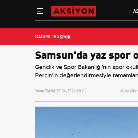
A
SPOR
HABERLER
Samsun'da yaz spor ok
Gençlik ve Spor Bakanlığı'nın spor okull
Perçin'in değerlendirmesiyle tamamlan
Yayın Tarihi:
29.06.2026 20:03
Güncellem