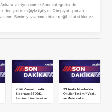
Ankara. aksiyon.com.tr Spor kategorisinde
den çok tekniğiyle ilgiliyim. Olimpiyat sporları,
zarım. Benim yazılarımda hisler değil, istatistikler ve
2026 Zorunlu Trafik
29 Aralık İstanbul'da
Sigortası: SEDDK
Okullar Tatil mi? Valilik
Teminat Limitlerini ve
ve Meteoroloji
Çoklu Araç Tarifesini
Açıklamaları
Yeniden Belirledi