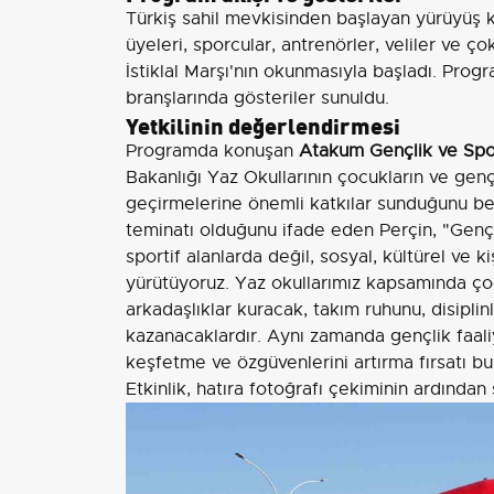
Türkiş sahil mevkisinden başlayan yürüyüş 
üyeleri, sporcular, antrenörler, veliler ve ç
İstiklal Marşı'nın okunmasıyla başladı. Pro
branşlarında gösteriler sunuldu.
Yetkilinin değerlendirmesi
Programda konuşan
Atakum Gençlik ve Spo
Bakanlığı Yaz Okullarının çocukların ve gençler
geçirmelerine önemli katkılar sunduğunu bel
teminatı olduğunu ifade eden Perçin, "Genç
sportif alanlarda değil, sosyal, kültürel ve 
yürütüyoruz. Yaz okullarımız kapsamında çocu
arkadaşlıklar kuracak, takım ruhunu, disiplinl
kazanacaklardır. Aynı zamanda gençlik faaliy
keşfetme ve özgüvenlerini artırma fırsatı bu
Etkinlik, hatıra fotoğrafı çekiminin ardından