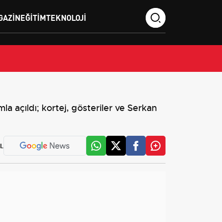
GAZIN
EĞITIM
TEKNOLOJI
la açıldı; kortej, gösteriler ve Serkan
L