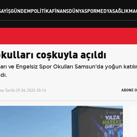
SAYIŞ
GÜNDEM
POLITIKA
FINANS
DÜNYA
SPOR
MEDYA
SAĞLIK
MA
ulları coşkuyla açıldı
arı ve Engelsiz Spor Okulları Samsun'da yoğun katılım
dı.
e Tarihi:
29.06.2026 20:14
ABONE O