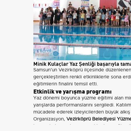
Minik Kulaçlar Yaz Şenliği başarıyla ta
Samsun’un Vezirköprü ilçesinde düzenlene
gerçekleştirilen renkli etkinliklerle sona er
eğitimlerin finalini temsil etti.
Etkinlik ve yarışma programı
Yaz dönemi boyunca yüzme eğitimi alan min
yarışlarda performanslarını sergiledi. Katılım
mücadele ederek izleyicilerden büyük alkış 
Organizasyon,
Vezirköprü Belediyesi Yüzm
başarıyla tamamlayan çocuklar hem eğlendil