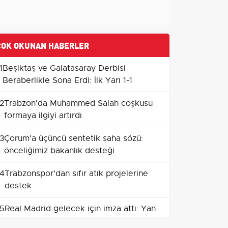
ÇOK OKUNAN HABERLER
1
Beşiktaş ve Galatasaray Derbisi
Beraberlikle Sona Erdi: İlk Yarı 1-1
2
Trabzon'da Muhammed Salah coşkusu
formaya ilgiyi artırdı
3
Çorum’a üçüncü sentetik saha sözü:
önceliğimiz bakanlık desteği
4
Trabzonspor’dan sıfır atık projelerine
destek
5
Real Madrid gelecek için imza attı: Yan
Diomande 7 yıllık sözleşmeyle