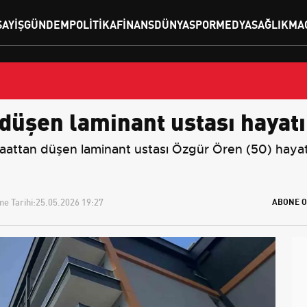
SAYIŞ
GÜNDEM
POLITIKA
FINANS
DÜNYA
SPOR
MEDYA
SAĞLIK
MA
düşen laminant ustası hayatı
attan düşen laminant ustası Özgür Ören (50) hayatını
e Tarihi:
25.05.2026 19:27
ABONE O