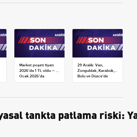
Market poşeti fiyatı
29 Aralık: Van,
2026'da 1 TL oldu — 1
Zonguldak, Karabük,
Ocak 2026'da
Bolu ve Düzce'de
yürürlüğe giren tarife
okullar tatil —
Üniversiteler ne
durumda?
sal tankta patlama riski: Ya