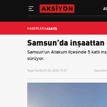
A
ASAYIŞ
HABERLER
Samsun’da inşaattan 
Samsun'un Atakum ilçesinde 5 katlı inşa
sürüyor.
Yayın Tarihi:
25.05.2026 19:21
Güncellem