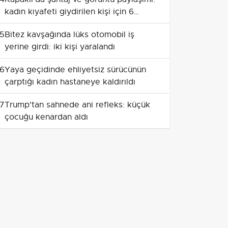
kadın kıyafeti giydirilen kişi için 6
tutuklama
5
Bitez kavşağında lüks otomobil iş
yerine girdi: iki kişi yaralandı
6
Yaya geçidinde ehliyetsiz sürücünün
çarptığı kadın hastaneye kaldırıldı
7
Trump'tan sahnede ani refleks: küçük
çocuğu kenardan aldı