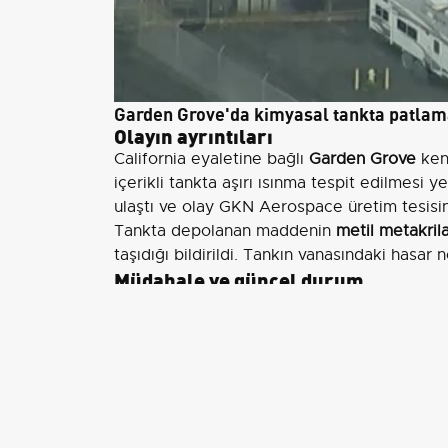
Garden Grove'da kimyasal tankta patlama r
Olayın ayrıntıları
California eyaletine bağlı
Garden Grove
kent
içerikli tankta aşırı ısınma tespit edilmesi ye
ulaştı ve olay GKN Aerospace üretim tesisinde
Tankta depolanan maddenin
metil metakril
taşıdığı bildirildi. Tankın vanasındaki hasa
Müdahale ve güncel durum
Orange County İtfaiye Teşkilatı,
24 Mayıs
't
İtfaiye, çatlağın tanktaki basıncı düşürebil
Basınç seviyeleri yakından takip edildi ve 
yürüttü.
Yetkililer, patlama riski devam ettiği gere
tahliye edildiğini duyurdu. İtfaiyenin son m
ortadan kalktığı bildirildi.