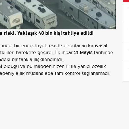
iski: Yaklaşık 40 bin kişi tahliye edildi
inde, bir endüstriyel tesiste depolanan kimyasal
tkilileri harekete geçirdi. İlk ihbar
21 Mayıs
tarihinde
ki bir tankla ilişkilendirildi.
at
olduğu ve bu maddenin zehirli ile yanıcı özellik
r nedeniyle ilk müdahalede tam kontrol sağlanamadı.
a tank üzerinde bir çatlak tespit edildiğini açıkladı.
eceğini ancak şu anda
sızıntı bulunmadığını
belirtti.
ekipler günler boyunca tankı soğutma çalışmaları
kçesiyle bölgede yaşayan yaklaşık
40 bin
kişinin
üdahaleleri sonrasında tanktaki patlama riskinin