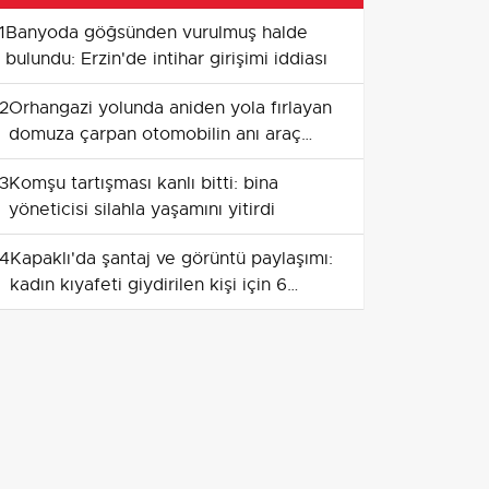
1
Banyoda göğsünden vurulmuş halde
bulundu: Erzin'de intihar girişimi iddiası
2
Orhangazi yolunda aniden yola fırlayan
domuza çarpan otomobilin anı araç
kamerasında
3
Komşu tartışması kanlı bitti: bina
yöneticisi silahla yaşamını yitirdi
4
Kapaklı'da şantaj ve görüntü paylaşımı:
kadın kıyafeti giydirilen kişi için 6
tutuklama
5
Bitez kavşağında lüks otomobil iş
yerine girdi: iki kişi yaralandı
6
Yaya geçidinde ehliyetsiz sürücünün
çarptığı kadın hastaneye kaldırıldı
7
Trump'tan sahnede ani refleks: küçük