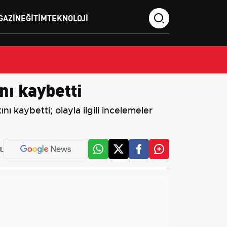
GAZIN
EĞITIM
TEKNOLOJI
nı kaybetti
 kaybetti; olayla ilgili incelemeler
L