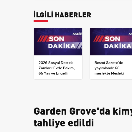
İLGİLİ HABERLER
2026 Sosyal Destek
Resmi Gazete'de
Zamları: Evde Bakım,
yayımlandı: 66
65 Yaş ve Engelli
meslekte Mesleki
Maaşlarında Yeni
Yeterlilik Belgesi
Tahminler
zorunluluğu
Garden Grove'da kimya
tahliye edildi