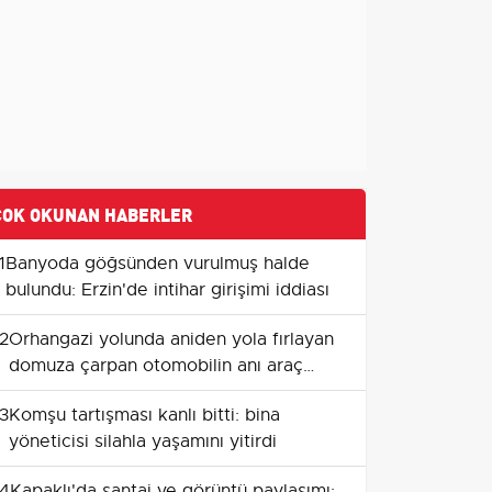
ÇOK OKUNAN HABERLER
1
Banyoda göğsünden vurulmuş halde
bulundu: Erzin'de intihar girişimi iddiası
2
Orhangazi yolunda aniden yola fırlayan
domuza çarpan otomobilin anı araç
kamerasında
3
Komşu tartışması kanlı bitti: bina
yöneticisi silahla yaşamını yitirdi
4
Kapaklı'da şantaj ve görüntü paylaşımı: