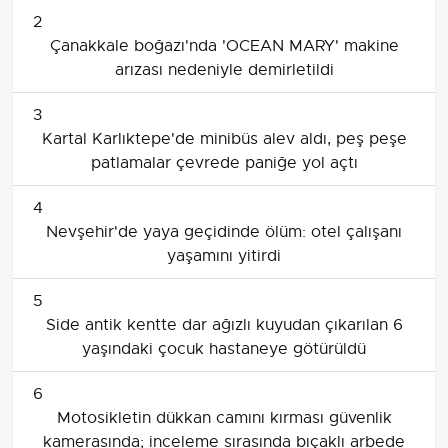
2
Çanakkale boğazı'nda 'OCEAN MARY' makine
arızası nedeniyle demirletildi
3
Kartal Karlıktepe'de minibüs alev aldı, peş peşe
patlamalar çevrede paniğe yol açtı
4
Nevşehir'de yaya geçidinde ölüm: otel çalışanı
yaşamını yitirdi
5
Side antik kentte dar ağızlı kuyudan çıkarılan 6
yaşındaki çocuk hastaneye götürüldü
6
Motosikletin dükkan camını kırması güvenlik
kamerasında; inceleme sırasında bıçaklı arbede