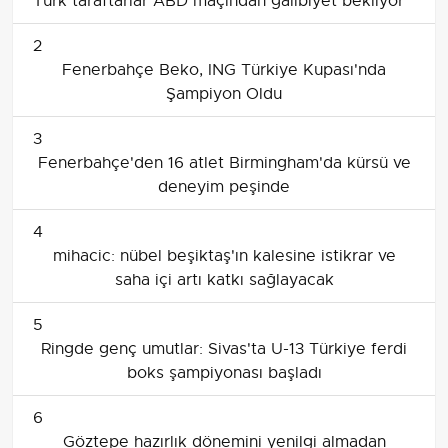
Türk taraftarlar ABD maçından galibiyet bekliyor
2
Fenerbahçe Beko, ING Türkiye Kupası'nda
Şampiyon Oldu
3
Fenerbahçe'den 16 atlet Birmingham'da kürsü ve
deneyim peşinde
4
mihacic: nübel beşiktaş'ın kalesine istikrar ve
saha içi artı katkı sağlayacak
5
Ringde genç umutlar: Sivas'ta U-13 Türkiye ferdi
boks şampiyonası başladı
6
Göztepe hazırlık dönemini yenilgi almadan