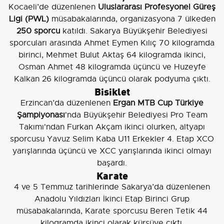
Kocaeli’de düzenlenen
Uluslararası Profesyonel Güreş
Ligi (PWL)
müsabakalarında, organizasyona 7 ülkeden
250 sporcu
katıldı. Sakarya Büyükşehir Belediyesi
sporcuları arasında Ahmet Eymen Kılıç 70 kilogramda
birinci, Mehmet Bulut Aktaş 64 kilogramda ikinci,
Osman Ahmet 48 kilogramda üçüncü ve Huzeyfe
Kalkan 26 kilogramda üçüncü olarak podyuma çıktı.
Bisiklet
Erzincan’da düzenlenen
Ergan MTB Cup Türkiye
Şampiyonası
'nda Büyükşehir Belediyesi Pro Team
Takımı'ndan Furkan Akçam ikinci olurken, altyapı
sporcusu Yavuz Selim Kaba U11 Erkekler 4. Etap XCO
yarışlarında üçüncü ve XCC yarışlarında ikinci olmayı
başardı.
Karate
4 ve 5 Temmuz tarihlerinde Sakarya’da düzenlenen
Anadolu Yıldızları İkinci Etap Birinci Grup
müsabakalarında, Karate sporcusu Beren Tetik 44
kilogramda ikinci olarak kürsüye çıktı.