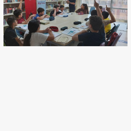
ORDU BÜYÜKŞEHİR BELEDİYESİ TARAFINDAN
SOSYAL BELEDİYECİLİK ANLAYIŞIYLA HİZMET
VEREN BİLGİ EVLERİNDE ÜCRETSİZ YAZ
ETKİNLİKLERİ BAŞLADI. ALTINORDU, ÜNYE VE
FATSA İLÇELERİNDE DÜZENLENEN ETKİNLİKLER,
ÖĞRENCİLERDEN İLK GÜNDEN YOĞUN İLGİ
GÖRDÜ.