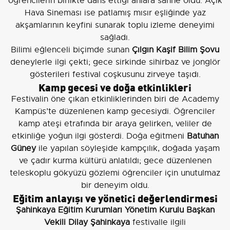
öğrencilerin birlikte dans ettiği anlara sahne oldu. Açık
Hava Sineması ise patlamış mısır eşliğinde yaz
akşamlarının keyfini sunarak toplu izleme deneyimi
sağladı.
Bilimi eğlenceli biçimde sunan
Çılgın Kaşif Bilim Şovu
deneylerle ilgi çekti; gece sirkinde sihirbaz ve jonglör
gösterileri festival coşkusunu zirveye taşıdı.
Kamp gecesi ve doğa etkinlikleri
Festivalin öne çıkan etkinliklerinden biri de Academy
Kampüs’te düzenlenen kamp gecesiydi. Öğrenciler
kamp ateşi etrafında bir araya gelirken, veliler de
etkinliğe yoğun ilgi gösterdi. Doğa eğitmeni
Batuhan
Güney
ile yapılan söyleşide kampçılık, doğada yaşam
ve çadır kurma kültürü anlatıldı; gece düzenlenen
teleskoplu gökyüzü gözlemi öğrenciler için unutulmaz
bir deneyim oldu.
Eğitim anlayışı ve yönetici değerlendirmesi
Şahinkaya Eğitim Kurumları Yönetim Kurulu Başkan
Vekili Dilay Şahinkaya
festivalle ilgili