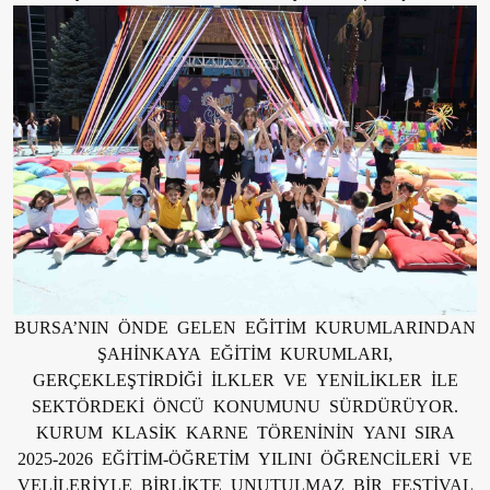
BURSA’NIN ÖNDE GELEN EĞİTİM KURUMLARINDAN
ŞAHİNKAYA EĞİTİM KURUMLARI,
GERÇEKLEŞTİRDİĞİ İLKLER VE YENİLİKLER İLE
SEKTÖRDEKİ ÖNCÜ KONUMUNU SÜRDÜRÜYOR.
KURUM KLASİK KARNE TÖRENİNİN YANI SIRA
2025-2026 EĞİTİM-ÖĞRETİM YILINI ÖĞRENCİLERİ VE
VELİLERİYLE BİRLİKTE UNUTULMAZ BİR FESTİVAL