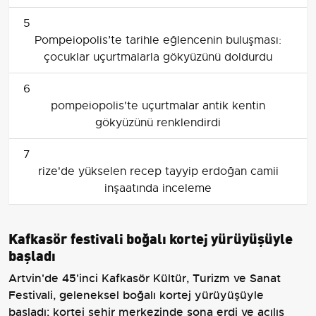
5
Pompeiopolis’te tarihle eğlencenin buluşması:
çocuklar uçurtmalarla gökyüzünü doldurdu
6
pompeiopolis'te uçurtmalar antik kentin
gökyüzünü renklendirdi
7
rize'de yükselen recep tayyip erdoğan camii
inşaatında inceleme
Kafkasör festivali boğalı kortej yürüyüşüyle
başladı
Artvin'de 45'inci Kafkasör Kültür, Turizm ve Sanat
Festivali, geleneksel boğalı kortej yürüyüşüyle
başladı; kortej şehir merkezinde sona erdi ve açılış