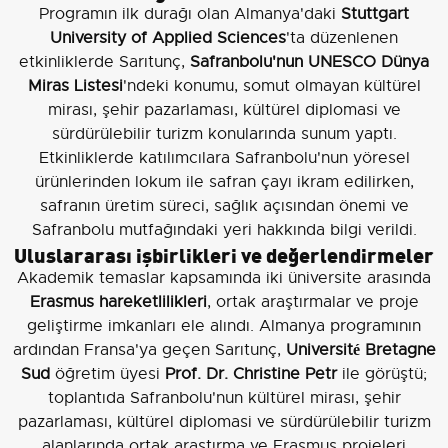
Programın ilk durağı olan Almanya'daki
Stuttgart
University of Applied Sciences
'ta düzenlenen
etkinliklerde Sarıtunç,
Safranbolu'nun UNESCO Dünya
Miras Listesi
'ndeki konumu, somut olmayan kültürel
mirası, şehir pazarlaması, kültürel diplomasi ve
sürdürülebilir turizm konularında sunum yaptı.
Etkinliklerde katılımcılara Safranbolu'nun yöresel
ürünlerinden lokum ile safran çayı ikram edilirken,
safranın üretim süreci, sağlık açısından önemi ve
Safranbolu mutfağındaki yeri hakkında bilgi verildi.
Uluslararası işbirlikleri ve değerlendirmeler
Akademik temaslar kapsamında iki üniversite arasında
Erasmus hareketlilikleri
, ortak araştırmalar ve proje
geliştirme imkanları ele alındı. Almanya programının
ardından Fransa'ya geçen Sarıtunç,
Université Bretagne
Sud
öğretim üyesi
Prof. Dr. Christine Petr
ile görüştü;
toplantıda Safranbolu'nun kültürel mirası, şehir
pazarlaması, kültürel diplomasi ve sürdürülebilir turizm
alanlarında ortak araştırma ve Erasmus projeleri