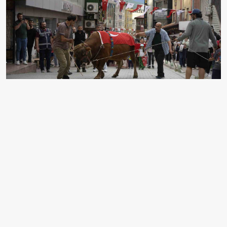
ARTVİN’İN SİMGELERİNDEN BİRİ HALİNE GELEN
KAFKASÖR KÜLTÜR, TURİZM VE SANAT
FESTİVALİ’NİN 45’İNCİSİ, GELENEKSEL BOĞALI
KORTEJ YÜRÜYÜŞÜYLE BAŞLADI.