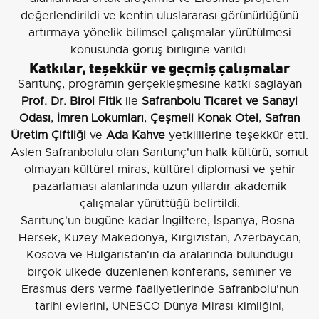
değerlendirildi ve kentin uluslararası görünürlüğünü
artırmaya yönelik bilimsel çalışmalar yürütülmesi
konusunda görüş birliğine varıldı.
Katkılar, teşekkür ve geçmiş çalışmalar
Sarıtunç, programın gerçekleşmesine katkı sağlayan
Prof. Dr. Birol Fitik
ile
Safranbolu Ticaret ve Sanayi
Odası
,
İmren Lokumları
,
Çeşmeli Konak Otel
,
Safran
Üretim Çiftliği
ve
Ada Kahve
yetkililerine teşekkür etti.
Aslen Safranbolulu olan Sarıtunç'un halk kültürü, somut
olmayan kültürel miras, kültürel diplomasi ve şehir
pazarlaması alanlarında uzun yıllardır akademik
çalışmalar yürüttüğü belirtildi.
Sarıtunç'un bugüne kadar İngiltere, İspanya, Bosna-
Hersek, Kuzey Makedonya, Kırgızistan, Azerbaycan,
Kosova ve Bulgaristan'ın da aralarında bulunduğu
birçok ülkede düzenlenen konferans, seminer ve
Erasmus ders verme faaliyetlerinde Safranbolu'nun
tarihi evlerini, UNESCO Dünya Mirası kimliğini,