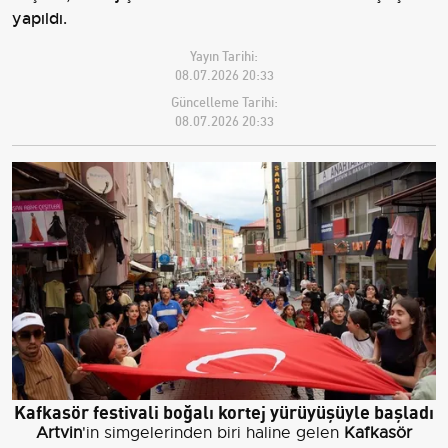
yapıldı.
Yayın Tarihi:
08.07.2026 20:33
Güncelleme Tarihi:
08.07.2026 20:33
Kafkasör festivali boğalı kortej yürüyüşüyle başladı
Artvin
'in simgelerinden biri haline gelen
Kafkasör