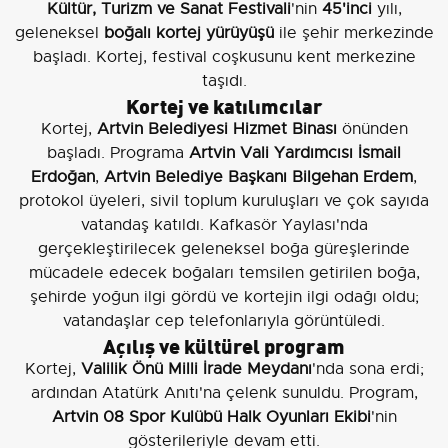
Kültür, Turizm ve Sanat Festivali
'nin
45'inci
yılı,
geleneksel
boğalı kortej yürüyüşü
ile şehir merkezinde
başladı. Kortej, festival coşkusunu kent merkezine
taşıdı.
Kortej ve katılımcılar
Kortej,
Artvin Belediyesi Hizmet Binası
önünden
başladı. Programa
Artvin Vali Yardımcısı İsmail
Erdoğan
,
Artvin Belediye Başkanı Bilgehan Erdem
,
protokol üyeleri, sivil toplum kuruluşları ve çok sayıda
vatandaş katıldı. Kafkasör Yaylası'nda
gerçekleştirilecek geleneksel boğa güreşlerinde
mücadele edecek boğaları temsilen getirilen boğa,
şehirde yoğun ilgi gördü ve kortejin ilgi odağı oldu;
vatandaşlar cep telefonlarıyla görüntüledi.
Açılış ve kültürel program
Kortej,
Valilik Önü Milli İrade Meydanı
'nda sona erdi;
ardından Atatürk Anıtı'na çelenk sunuldu. Program,
Artvin 08 Spor Kulübü Halk Oyunları Ekibi
'nin
gösterileriyle devam etti.