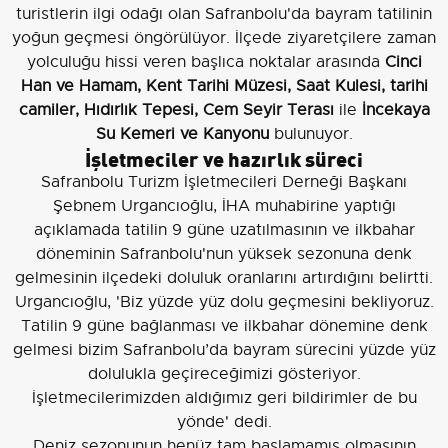
turistlerin ilgi odağı olan Safranbolu'da bayram tatilinin
yoğun geçmesi öngörülüyor. İlçede ziyaretçilere zaman
yolculuğu hissi veren başlıca noktalar arasında
Cinci
Han ve Hamam, Kent Tarihi Müzesi, Saat Kulesi, tarihi
camiler, Hıdırlık Tepesi, Cem Seyir Terası
ile
İncekaya
Su Kemeri ve Kanyonu
bulunuyor.
İşletmeciler ve hazırlık süreci
Safranbolu Turizm İşletmecileri Derneği Başkanı
Şebnem Urgancıoğlu, İHA muhabirine yaptığı
açıklamada tatilin 9 güne uzatılmasının ve ilkbahar
döneminin Safranbolu'nun yüksek sezonuna denk
gelmesinin ilçedeki doluluk oranlarını artırdığını belirtti.
Urgancıoğlu, 'Biz yüzde yüz dolu geçmesini bekliyoruz.
Tatilin 9 güne bağlanması ve ilkbahar dönemine denk
gelmesi bizim Safranbolu’da bayram sürecini yüzde yüz
dolulukla geçireceğimizi gösteriyor.
İşletmecilerimizden aldığımız geri bildirimler de bu
yönde' dedi.
Deniz sezonunun henüz tam başlamamış olmasının