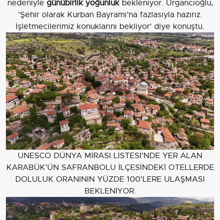
nedeniyle
günübirlik yoğunluk
bekleniyor. Urgancıoğlu,
'Şehir olarak Kurban Bayramı’na fazlasıyla hazırız.
İşletmecilerimiz konuklarını bekliyor' diye konuştu.
UNESCO DÜNYA MİRASI LİSTESİ’NDE YER ALAN
KARABÜK’ÜN SAFRANBOLU İLÇESİNDEKİ OTELLERDE
DOLULUK ORANININ YÜZDE 100’LERE ULAŞMASI
BEKLENİYOR.