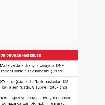
ÇOK OKUNAN HABERLER
1
Antalya'da kıskançlık cinayeti: DNA
raporu sanığın savunmasını çürüttü
2
Tekirdağ'da bir haftalık baskınlar: 123
kişi işlem gördü, 8 şüpheli tutuklandı
3
Orhangazi yolunda aniden yola fırlayan
domuza çarpan otomobilin anı araç