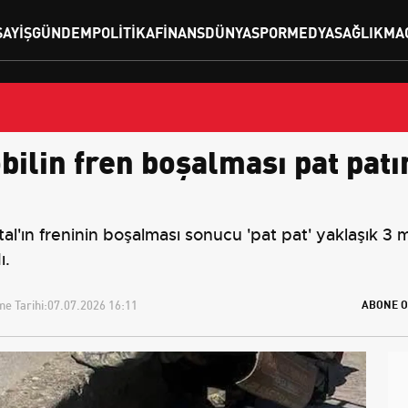
SAYIŞ
GÜNDEM
POLITIKA
FINANS
DÜNYA
SPOR
MEDYA
SAĞLIK
MA
bilin fren boşalması pat patı
al'ın freninin boşalması sonucu 'pat pat' yaklaşık 3 
ı.
e Tarihi:
07.07.2026 16:11
ABONE O