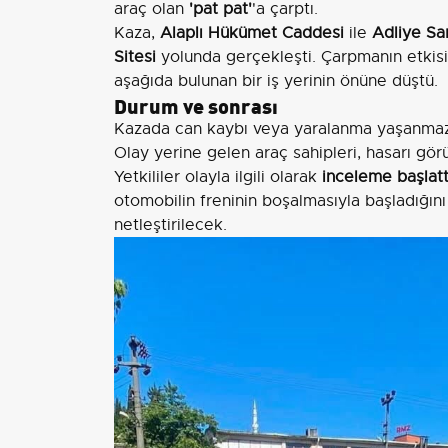
araç olan
'pat pat'
'a çarptı.
Kaza,
Alaplı Hükümet Caddesi
ile
Adliye Sa
Sitesi
yolunda gerçekleşti. Çarpmanın etkisi
aşağıda bulunan bir iş yerinin önüne düştü.
Durum ve sonrası
Kazada can kaybı veya yaralanma yaşanmazk
Olay yerine gelen araç sahipleri, hasarı gör
Yetkililer olayla ilgili olarak
inceleme başlatt
otomobilin freninin boşalmasıyla başladığın
netleştirilecek.