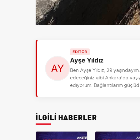
EDİTÖR
Ayşe Yıldız
Ben Ayşe Yıldız, 29 yaşındayım
edeceğiniz gibi Ankara'da yaşıy
ediyorum. Bağlantılarım güçlüdür, r
İLGİLİ HABERLER