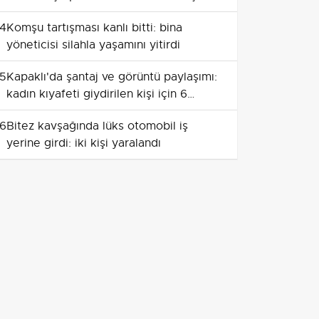
kamerasında
4
Komşu tartışması kanlı bitti: bina
yöneticisi silahla yaşamını yitirdi
5
Kapaklı'da şantaj ve görüntü paylaşımı:
kadın kıyafeti giydirilen kişi için 6
tutuklama
6
Bitez kavşağında lüks otomobil iş
yerine girdi: iki kişi yaralandı