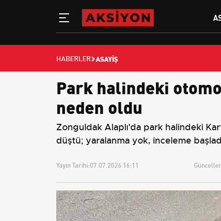
A
ASAYIŞ
HABERLER
Park halindeki otomo
neden oldu
Zonguldak Alaplı'da park halindeki Kart
düştü; yaralanma yok, inceleme başlad
Yayın Tarihi:
07.07.2026 16:11
Güncellem