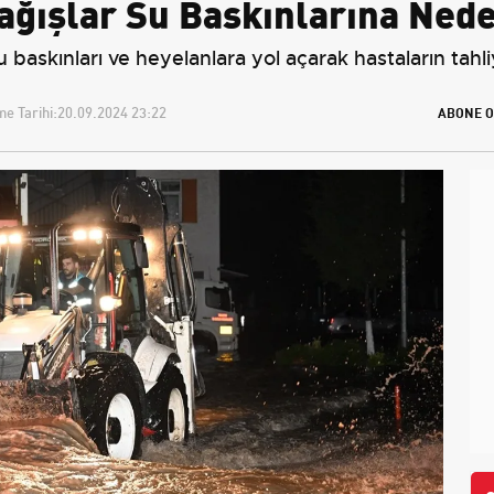
Yağışlar Su Baskınlarına Ned
u baskınları ve heyelanlara yol açarak hastaların tah
e Tarihi:
20.09.2024 23:22
ABONE O