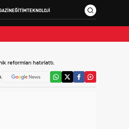
GAZIN
EĞITIM
TEKNOLOJI
k reformları hatırlattı.
L