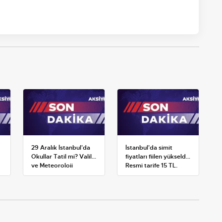
29 Aralık İstanbul'da
İstanbul'da simit
Okullar Tatil mi? Valilik
fiyatları fiilen yükseldi:
ve Meteoroloji
Resmi tarife 15 TL,
Açıklamaları
satışlar 20-25 TL'ye
çıktı