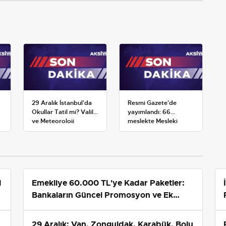
29 Aralık İstanbul'da
Resmi Gazete'de
Okullar Tatil mi? Valilik
yayımlandı: 66
ve Meteoroloji
meslekte Mesleki
Açıklamaları
Yeterlilik Belgesi
zorunluluğu
1
Emekliye 60.000 TL'ye Kadar Paketler:
Bankaların Güncel Promosyon ve Ek
Avantajları
29 Aralık: Van, Zonguldak, Karabük, Bolu