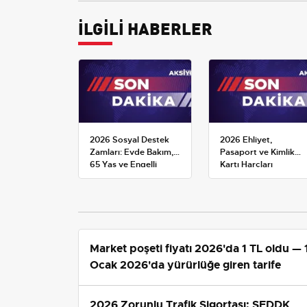
İLGİLİ HABERLER
2026 Sosyal Destek
2026 Ehliyet,
Zamları: Evde Bakım,
Pasaport ve Kimlik
65 Yaş ve Engelli
Kartı Harçları
Maaşlarında Yeni
Resmileşti: Yeni
Tahminler
Tarifeler ve Geçerlilik
Tarihi
Market poşeti fiyatı 2026'da 1 TL oldu — 
Ocak 2026'da yürürlüğe giren tarife
2026 Zorunlu Trafik Sigortası: SEDDK