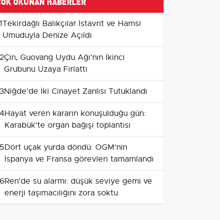
ÇOK OKUNAN HABERLER
1
Tekirdağlı Balıkçılar İstavrit ve Hamsi
Umuduyla Denize Açıldı
2
Çin, Guovang Uydu Ağı'nın İkinci
Grubunu Uzaya Fırlattı
3
Niğde'de İki Cinayet Zanlısı Tutuklandı
4
Hayat veren kararın konuşulduğu gün:
Karabük'te organ bağışı toplantısı
5
Dört uçak yurda döndü: OGM'nin
İspanya ve Fransa görevleri tamamlandı
6
Ren'de su alarmı: düşük seviye gemi ve
enerji taşımacılığını zora soktu