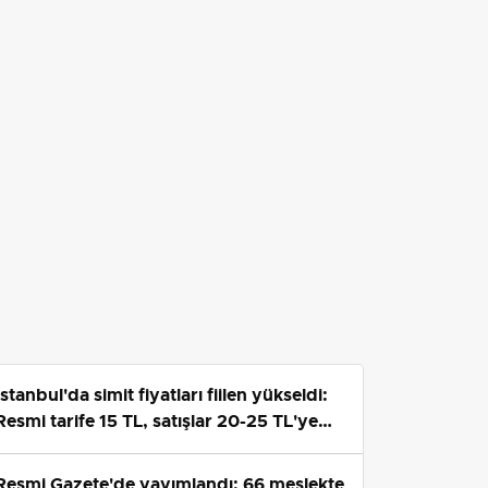
İstanbul'da simit fiyatları fiilen yükseldi:
Resmi tarife 15 TL, satışlar 20-25 TL'ye
çıktı
Resmi Gazete'de yayımlandı: 66 meslekte