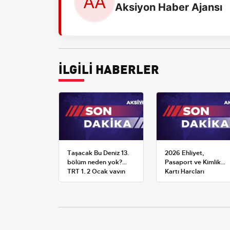
Aksiyon Haber Ajansı
İLGİLİ HABERLER
Taşacak Bu Deniz 13.
2026 Ehliyet,
bölüm neden yok?
Pasaport ve Kimlik
TRT 1, 2 Ocak yayın
Kartı Harçları
planını değiştirdi
Resmileşti: Yeni
Tarifeler ve Geçerlilik
Tarihi