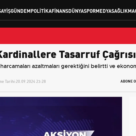
SAYIŞ
GÜNDEM
POLITIKA
FINANS
DÜNYA
SPOR
MEDYA
SAĞLIK
MA
Kardinallere Tasarruf Çağrısı
arcamaları azaltmaları gerektiğini belirtti ve ekonomi
e Tarihi:
20.09.2024 23:28
ABONE O