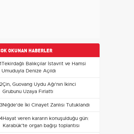
ÇOK OKUNAN HABERLER
1
Tekirdağlı Balıkçılar İstavrit ve Hamsi
Umuduyla Denize Açıldı
2
Çin, Guovang Uydu Ağı'nın İkinci
Grubunu Uzaya Fırlattı
3
Niğde'de İki Cinayet Zanlısı Tutuklandı
4
Hayat veren kararın konuşulduğu gün:
Karabük'te organ bağışı toplantısı