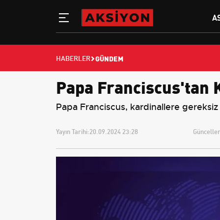
A
GÜNDEM
HABERLER
Papa Franciscus'tan 
Papa Franciscus, kardinallere gereksiz h
Yayın Tarihi:
20.09.2024 23:28
Güncellem