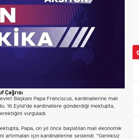
f Çağrısı
 Devlet Başkanı Papa Franciscus, kardinallerine mali
du. 16 Eylül'de kardinallere gönderdiği mektupta,
erektiğini vurguladı.
mektupta, Papa, on yıl önce başlatılan mali ekonomik
ni artırmaları için kardinallerine seslendi. "Gereksiz