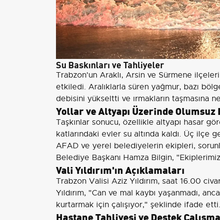
Su Baskınları ve Tahliyeler
Trabzon'un Araklı, Arsin ve Sürmene ilçeler
etkiledi. Aralıklarla süren yağmur, bazı bö
debisini yükseltti ve ırmakların taşmasına n
Yollar ve Altyapı Üzerinde Olumsuz 
Taşkınlar sonucu, özellikle altyapı hasar görd
katlarındaki evler su altında kaldı. Üç ilçe
AFAD ve yerel belediyelerin ekipleri, sorun
Belediye Başkanı Hamza Bilgin, "Ekiplerimiz
Vali Yıldırım'ın Açıklamaları
Trabzon Valisi Aziz Yıldırım, saat 16.00 civa
Yıldırım, "Can ve mal kaybı yaşanmadı, ancak
kurtarmak için çalışıyor," şeklinde ifade etti
Hastane Tahliyesi ve Destek Çalışma