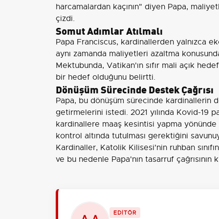
harcamalardan kaçının" diyen Papa, maliyetle
çizdi.
Somut Adımlar Atılmalı
Papa Franciscus, kardinallerden yalnızca eko
aynı zamanda maliyetleri azaltma konusunda 
Mektubunda, Vatikan'ın sıfır mali açık hedefi
bir hedef olduğunu belirtti.
Dönüşüm Sürecinde Destek Çağrısı
Papa, bu dönüşüm sürecinde kardinallerin de
getirmelerini istedi. 2021 yılında Kovid-19 
kardinallere maaş kesintisi yapma yönünde 
kontrol altında tutulması gerektiğini savunu
Kardinaller, Katolik Kilisesi'nin ruhban sı
ve bu nedenle Papa'nın tasarruf çağrısının ki
EDİTÖR