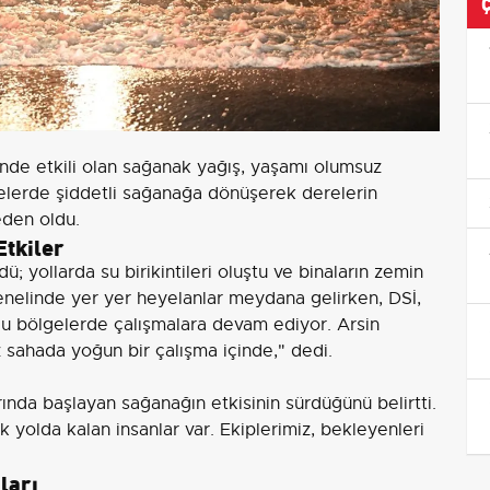
inde etkili olan sağanak yağış, yaşamı olumsuz
lgelerde şiddetli sağanağa dönüşerek derelerin
eden oldu.
Etkiler
ü; yollarda su birikintileri oluştu ve binaların zemin
 genelinde yer yer heyelanlar meydana gelirken, DSİ,
lu bölgelerde çalışmalara devam ediyor. Arsin
 sahada yoğun bir çalışma içinde," dedi.
rında başlayan sağanağın etkisinin sürdüğünü belirtti.
 yolda kalan insanlar var. Ekiplerimiz, bekleyenleri
.
ları