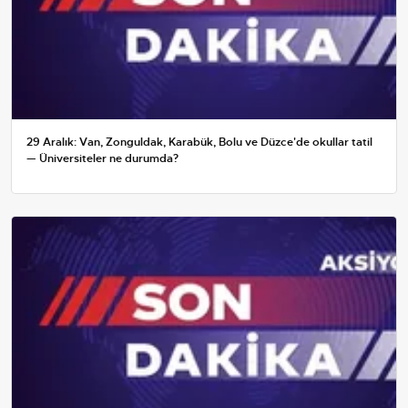
29 Aralık: Van, Zonguldak, Karabük, Bolu ve Düzce'de okullar tatil
— Üniversiteler ne durumda?