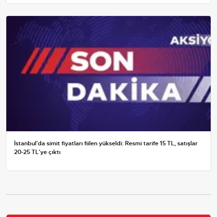
İstanbul'da simit fiyatları fiilen yükseldi: Resmi tarife 15 TL, satışlar
20-25 TL'ye çıktı