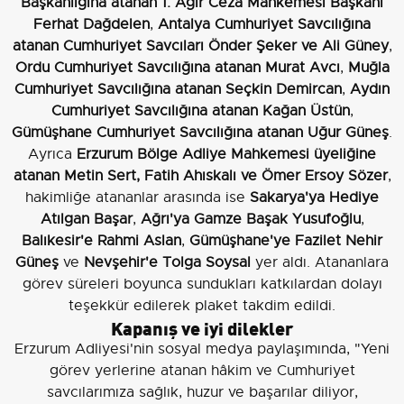
Başkanlığına atanan 1. Ağır Ceza Mahkemesi Başkanı
Ferhat Dağdelen
,
Antalya Cumhuriyet Savcılığına
atanan Cumhuriyet Savcıları Önder Şeker ve Ali Güney
,
Ordu Cumhuriyet Savcılığına atanan Murat Avcı
,
Muğla
Cumhuriyet Savcılığına atanan Seçkin Demircan
,
Aydın
Cumhuriyet Savcılığına atanan Kağan Üstün
,
Gümüşhane Cumhuriyet Savcılığına atanan Uğur Güneş
.
Ayrıca
Erzurum Bölge Adliye Mahkemesi üyeliğine
atanan Metin Sert, Fatih Ahıskalı ve Ömer Ersoy Sözer
,
hakimliğe atananlar arasında ise
Sakarya'ya Hediye
Atılgan Başar
,
Ağrı'ya Gamze Başak Yusufoğlu
,
Balıkesir'e Rahmi Aslan
,
Gümüşhane'ye Fazilet Nehir
Güneş
ve
Nevşehir'e Tolga Soysal
yer aldı. Atananlara
görev süreleri boyunca sundukları katkılardan dolayı
teşekkür edilerek plaket takdim edildi.
Kapanış ve iyi dilekler
Erzurum Adliyesi'nin sosyal medya paylaşımında, "Yeni
görev yerlerine atanan hâkim ve Cumhuriyet
savcılarımıza sağlık, huzur ve başarılar diliyor,