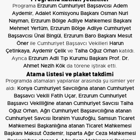
Programa
Erzurum Cumhuriyet Başsavcısı Adem
Aydemir
,
Adalet Komisyonu Başkanı Osman Nuri
Nayman
,
Erzurum Bölge Adliye Mahkemesi Başkanı
Mehmet Yertüm
,
Erzurum Bölge Adliye Cumhuriyet
Başsavcısı Ünal Bingül
,
Erzurum Baro Başkanı Mesut
Öner
ile Cumhuriyet Başsavcı Vekilleri
Harun
Çetinkaya
,
Aydemir Çelik
ve
Talha Oğuz Orhan
katıldı.
Ayrıca
Erzurum Adli Tıp Kurumu Başkanı Prof. Dr.
Ahmet Nezih Kök
da törene iştirak etti.
Atama listesi ve plaket takdimi
Programda atamaları yapılanlar arasında şu isimler yer
aldı:
Konya Cumhuriyet Savcılığına atanan Cumhuriyet
Başsavcı Vekili Fatih Uçar
,
Erzurum Cumhuriyet
Başsavcı Vekilliğine atanan Cumhuriyet Savcısı Talha
Oğuz Orhan
,
Ağrı Cumhuriyet Başsavcılığına atanan
Cumhuriyet Savcısı İbrahim Yusufoğlu
,
Samsun Ticaret
Mahkemesi Başkanlığına atanan Ticaret Mahkemesi
Başkanı Maksut Özdemir
,
Isparta Ağır Ceza Mahkemesi