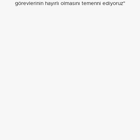
görevlerinin hayırlı olmasını temenni ediyoruz"
ifadesine yer verildi.
Not:
Haber metnindeki özel isimler ve atama bilgileri
HSK 2026 Yılı Ana Kararnamesi kapsamında korunarak
verildi.
HSK 2026 YILI ANA KARARNAMESİ KAPSAMINDA
ERZURUM ADLİYESİNDEKİ GÖREVLERİNDEN