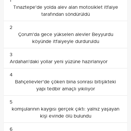
1
Tınaztepe'de yolda alev alan motosiklet itfaiye
tarafından söndürüldü
2
Çorum'da gece yükselen alevler Beyyurdu
köyünde itfaiyeyle durduruldu
3
Ardahan’daki yollar yeni yüzüne hazırlanıyor
4
Bahçelievler'de çöken bina sonrası bitişikteki
yapı tedbir amaçlı yıkılıyor
5
komşularının kaygısı gerçek çıktı: yalnız yaşayan
kişi evinde ölü bulundu
6