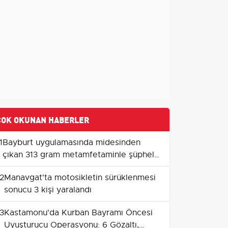
ÇOK OKUNAN HABERLER
1
Bayburt uygulamasında midesinden
çıkan 313 gram metamfetaminle şüpheli
tutuklandı
2
Manavgat'ta motosikletin sürüklenmesi
sonucu 3 kişi yaralandı
3
Kastamonu'da Kurban Bayramı Öncesi
Uyuşturucu Operasyonu: 6 Gözaltı,