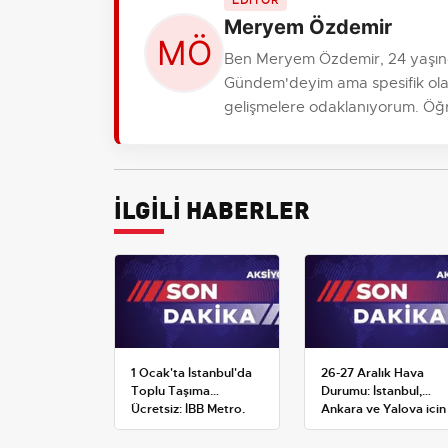
EDİTÖR
Meryem Özdemir
Ben Meryem Özdemir, 24 yaşınd
Gündem'deyim ama spesifik olara
gelişmelere odaklanıyorum. Öğre
İLGİLİ HABERLER
1 Ocak'ta İstanbul'da
26-27 Aralık Hava
Toplu Taşıma
Durumu: İstanbul,
Ücretsiz: İBB Metro,
Ankara ve Yalova için
Metrobüs ve Otobüs
Kar Tahminleri
Ek Seferlerini Açıkladı