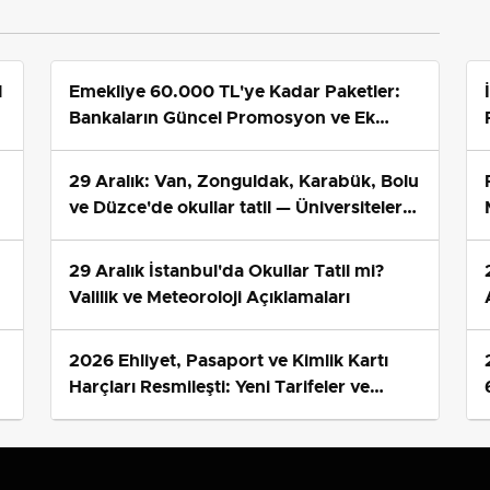
1
Emekliye 60.000 TL'ye Kadar Paketler:
Bankaların Güncel Promosyon ve Ek
Avantajları
29 Aralık: Van, Zonguldak, Karabük, Bolu
ve Düzce'de okullar tatil — Üniversiteler
ne durumda?
29 Aralık İstanbul'da Okullar Tatil mi?
Valilik ve Meteoroloji Açıklamaları
2026 Ehliyet, Pasaport ve Kimlik Kartı
s
Harçları Resmileşti: Yeni Tarifeler ve
Geçerlilik Tarihi