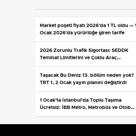
Market poşeti fiyatı 2026'da 1 TL oldu — 
Ocak 2026'da yürürlüğe giren tarife
2026 Zorunlu Trafik Sigortası: SEDDK
Teminat Limitlerini ve Çoklu Araç
Tarifesini Yeniden Belirledi
Taşacak Bu Deniz 13. bölüm neden yok?
TRT 1, 2 Ocak yayın planını değiştirdi
1 Ocak'ta İstanbul'da Toplu Taşıma
Ücretsiz: İBB Metro, Metrobüs ve Otobü
Ek Seferlerini Açıkladı