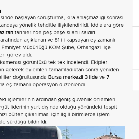
ı
sinde başlayan soruşturma, kira anlaşmazlığı sonrası
tandaşa yönelik tehditle ilişkilendirildi. İddialara göre
aziran
tarihlerinde peş peşe silahlı saldırı
arafından açıklanan ve 81 ili kapsayan eş zamanlı
İl Emniyet Müdürlüğü KOM Şube, Orhangazi İlçe
ri görev aldı.
kamerası görüntüsü tek tek incelendi. Ekipler,
şından gelerek eylemleri tamamladıktan sonra yeniden
eliller doğrultusunda
Bursa merkezli 3 ilde
ve
7
ıyla eş zamanlı operasyon düzenlendi.
ki işlemlerinin ardından geniş güvenlik önlemleri
rgüt liderinin yurt dışında olduğu yönündeki tespit
zı bülten çıkarılması için ilgili birimlerce işlem
le sürdüğü bildirildi.