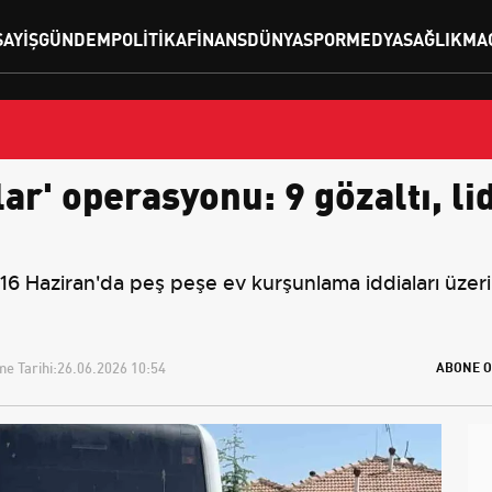
SAYIŞ
GÜNDEM
POLITIKA
FINANS
DÜNYA
SPOR
MEDYA
SAĞLIK
MA
ar' operasyonu: 9 gözaltı, lid
-16 Haziran'da peş peşe ev kurşunlama iddiaları üzerine
e Tarihi:
26.06.2026 10:54
ABONE O