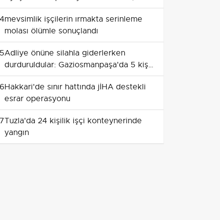
Binlerce Sentetik Ecza Ele Geçirildi
4
mevsimlik işçilerin ırmakta serinleme
molası ölümle sonuçlandı
5
Adliye önüne silahla giderlerken
durduruldular: Gaziosmanpaşa'da 5 kişi
gözaltında
6
Hakkari'de sınır hattında jİHA destekli
esrar operasyonu
7
Tuzla'da 24 kişilik işçi konteynerinde
yangın