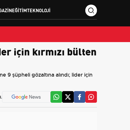
GAZIN
EĞITIM
TEKNOLOJI
er için kırmızı bülten
 9 şüpheli gözaltına alındı; lider için
L