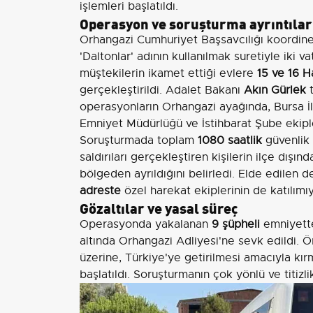
işlemleri başlatıldı.
Operasyon ve soruşturma ayrıntılar
Orhangazi Cumhuriyet Başsavcılığı koordine
'Daltonlar' adının kullanılmak suretiyle iki va
müştekilerin ikamet ettiği evlere
15 ve 16 H
gerçekleştirildi. Adalet Bakanı
Akın Gürlek
t
operasyonların Orhangazi ayağında, Bursa 
Emniyet Müdürlüğü ve İstihbarat Şube ekiple
Soruşturmada toplam
1080 saatlik
güvenlik 
saldırıları gerçekleştiren kişilerin ilçe dı
bölgeden ayrıldığını belirledi. Elde edilen d
adreste
özel harekat ekiplerinin de katılım
Gözaltılar ve yasal süreç
Operasyonda yakalanan
9 şüpheli
emniyette
altında Orhangazi Adliyesi'ne sevk edildi. Ö
üzerine, Türkiye'ye getirilmesi amacıyla kırmı
başlatıldı. Soruşturmanın çok yönlü ve titizlik