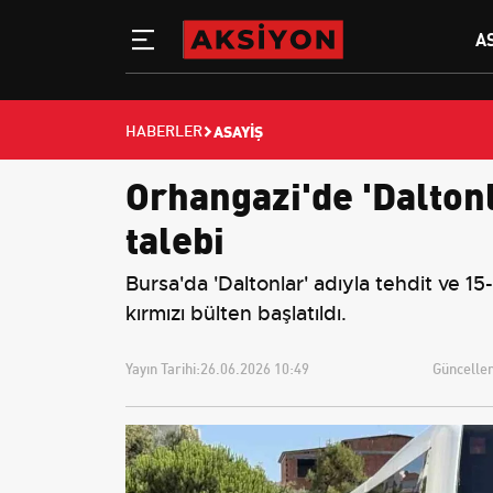
A
ASAYIŞ
HABERLER
Orhangazi'de 'Daltonl
talebi
Bursa'da 'Daltonlar' adıyla tehdit ve 15
kırmızı bülten başlatıldı.
Yayın Tarihi:
26.06.2026 10:49
Güncellem