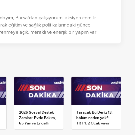
ayım, Bursa'dan çalışıyorum. aksiyon.com.tr
k eğitim ve sağlık politikalarındaki güncel
nmeye açık, meraklı ve enerjik bir yapım var.
2026 Sosyal Destek
Taşacak Bu Deniz 13.
Zamları: Evde Bakım,
bölüm neden yok?
65 Yaş ve Engelli
TRT 1, 2 Ocak yayın
Maaşlarında Yeni
planını değiştirdi
Tahminler