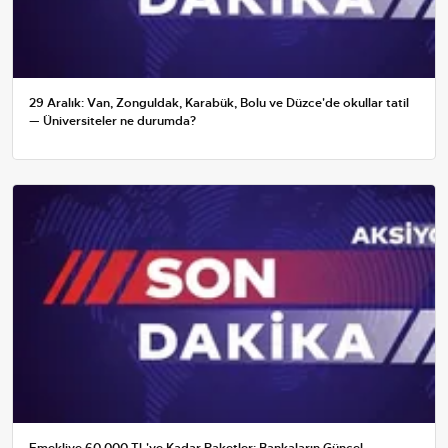
29 Aralık: Van, Zonguldak, Karabük, Bolu ve Düzce'de okullar tatil
— Üniversiteler ne durumda?
Emekliye 60.000 TL'ye Kadar Paketler: Bankaların Güncel