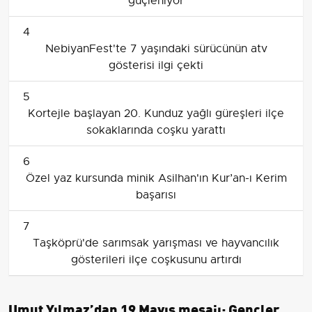
güçleniyor
4
NebiyanFest'te 7 yaşındaki sürücünün atv
gösterisi ilgi çekti
5
Kortejle başlayan 20. Kunduz yağlı güreşleri ilçe
sokaklarında coşku yarattı
6
Özel yaz kursunda minik Asilhan'ın Kur’an-ı Kerim
başarısı
7
Taşköprü'de sarımsak yarışması ve hayvancılık
gösterileri ilçe coşkusunu artırdı
Umut Yılmaz’dan 19 Mayıs mesajı: Gençler