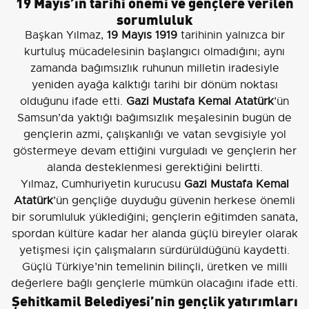
19 Mayıs’ın tarihi önemi ve gençlere verilen
sorumluluk
Başkan Yılmaz,
19 Mayıs 1919
tarihinin yalnızca bir
kurtuluş mücadelesinin başlangıcı olmadığını; aynı
zamanda bağımsızlık ruhunun milletin iradesiyle
yeniden ayağa kalktığı tarihi bir dönüm noktası
olduğunu ifade etti.
Gazi Mustafa Kemal Atatürk
’ün
Samsun’da yaktığı bağımsızlık meşalesinin bugün de
gençlerin azmi, çalışkanlığı ve vatan sevgisiyle yol
göstermeye devam ettiğini vurguladı ve gençlerin her
alanda desteklenmesi gerektiğini belirtti.
Yılmaz, Cumhuriyetin kurucusu
Gazi Mustafa Kemal
Atatürk
’ün gençliğe duyduğu güvenin herkese önemli
bir sorumluluk yüklediğini; gençlerin eğitimden sanata,
spordan kültüre kadar her alanda güçlü bireyler olarak
yetişmesi için çalışmaların sürdürüldüğünü kaydetti.
Güçlü Türkiye’nin temelinin bilinçli, üretken ve milli
değerlere bağlı gençlerle mümkün olacağını ifade etti.
Şehitkamil Belediyesi’nin gençlik yatırımları