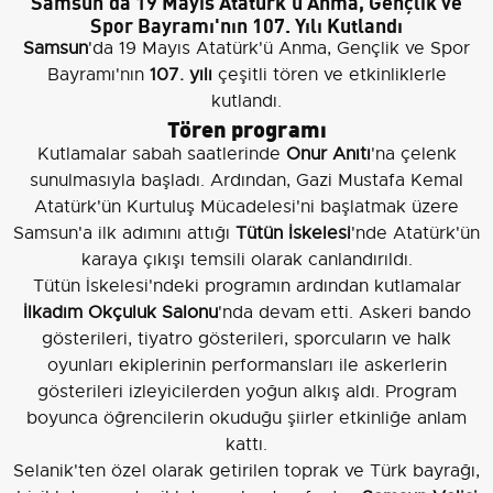
Samsun'da 19 Mayıs Atatürk'ü Anma, Gençlik ve
Spor Bayramı'nın 107. Yılı Kutlandı
Samsun
'da 19 Mayıs Atatürk'ü Anma, Gençlik ve Spor
Bayramı'nın
107. yılı
çeşitli tören ve etkinliklerle
kutlandı.
Tören programı
Kutlamalar sabah saatlerinde
Onur Anıtı
'na çelenk
sunulmasıyla başladı. Ardından, Gazi Mustafa Kemal
Atatürk'ün Kurtuluş Mücadelesi'ni başlatmak üzere
Samsun'a ilk adımını attığı
Tütün İskelesi
'nde Atatürk'ün
karaya çıkışı temsili olarak canlandırıldı.
Tütün İskelesi'ndeki programın ardından kutlamalar
İlkadım Okçuluk Salonu
'nda devam etti. Askeri bando
gösterileri, tiyatro gösterileri, sporcuların ve halk
oyunları ekiplerinin performansları ile askerlerin
gösterileri izleyicilerden yoğun alkış aldı. Program
boyunca öğrencilerin okuduğu şiirler etkinliğe anlam
kattı.
Selanik'ten özel olarak getirilen toprak ve Türk bayrağı,