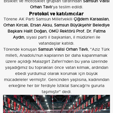
bisiklet ve motosiklet grupları tarafından
Samsun Valisi
Orhan Tavlı
'ya teslim edildi.
Protokol ve katılımcılar
Törene AK Parti Samsun Milletvekili
Çiğdem Karaaslan
,
Orhan Kırcalı
,
Ersan Aksu
,
Samsun Büyükşehir Belediye
Başkanı Halit Doğan
,
OMÜ Rektörü Prof. Dr. Fatma
Aydın
, siyasi parti il başkanları, il müdürleri ile
vatandaşlar katıldı.
Törende konuşan
Samsun Valisi Orhan Tavlı
, "Aziz Türk
milleti, Anadolu'nun kapılarının bir daha kapanmamak
üzere açıldığı Malazgirt Zaferi'nden bu yana üzerinde
yaşadığımız bu toprakları önce vatan kılmak, ardından
ebedi yurdumuz olarak korumak için büyük
mücadeleler vermiştir. Gencinden yaşlısına, kadınından
erkeğine her bir ferdiyle İstiklal Sancağı'nı gururla
taşımıştır" dedi.