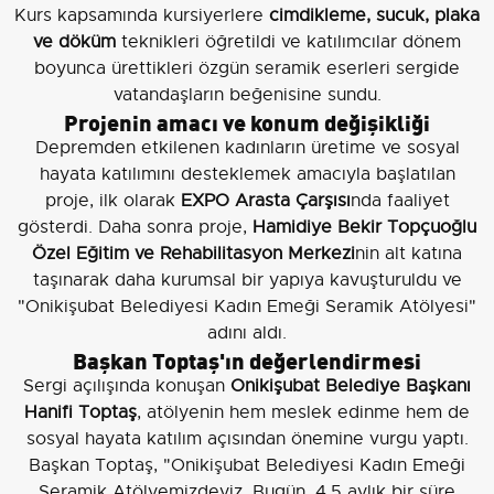
Kurs kapsamında kursiyerlere
cimdikleme, sucuk, plaka
ve döküm
teknikleri öğretildi ve katılımcılar dönem
boyunca ürettikleri özgün seramik eserleri sergide
vatandaşların beğenisine sundu.
Projenin amacı ve konum değişikliği
Depremden etkilenen kadınların üretime ve sosyal
hayata katılımını desteklemek amacıyla başlatılan
proje, ilk olarak
EXPO Arasta Çarşısı
nda faaliyet
gösterdi. Daha sonra proje,
Hamidiye Bekir Topçuoğlu
Özel Eğitim ve Rehabilitasyon Merkezi
nin alt katına
taşınarak daha kurumsal bir yapıya kavuşturuldu ve
"Onikişubat Belediyesi Kadın Emeği Seramik Atölyesi"
adını aldı.
Başkan Toptaş'ın değerlendirmesi
Sergi açılışında konuşan
Onikişubat Belediye Başkanı
Hanifi Toptaş
, atölyenin hem meslek edinme hem de
sosyal hayata katılım açısından önemine vurgu yaptı.
Başkan Toptaş, "Onikişubat Belediyesi Kadın Emeği
Seramik Atölyemizdeyiz. Bugün, 4.5 aylık bir süre