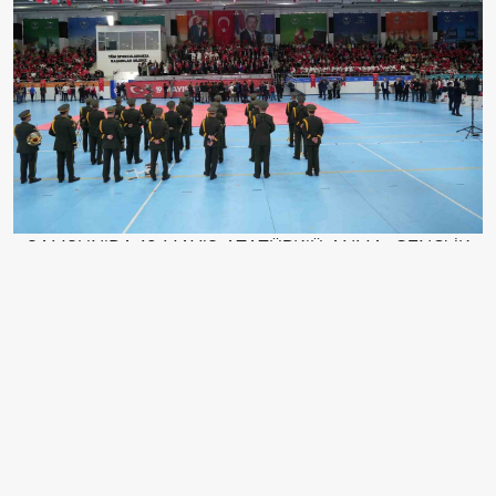
SAMSUN'DA 19 MAYIS ATATÜRK'Ü ANMA, GENÇLİK
VE SPOR BAYRAMI'NIN 107. YILI COŞKUYLA
KUTLANDI.